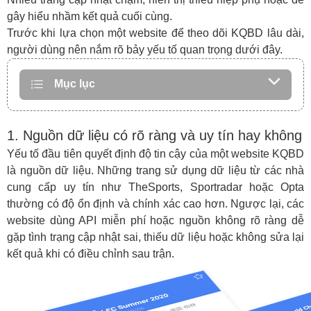
gây hiểu nhầm kết quả cuối cùng.
Trước khi lựa chọn một website để theo dõi KQBD lâu dài,
người dùng nên nắm rõ bảy yếu tố quan trọng dưới đây.
Mục lục
1. Nguồn dữ liệu có rõ ràng và uy tín hay không
Yếu tố đầu tiên quyết định độ tin cậy của một website KQBD
là nguồn dữ liệu. Những trang sử dụng dữ liệu từ các nhà
cung cấp uy tín như
TheSports
, Sportradar hoặc Opta
thường có độ ổn định và chính xác cao hơn. Ngược lại, các
website dùng API miễn phí hoặc nguồn không rõ ràng dễ
gặp tình trạng cập nhật sai, thiếu dữ liệu hoặc không sửa lại
kết quả khi có điều chỉnh sau trận.