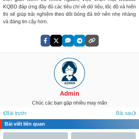
KQBD đáp ứng đầy đủ các tiêu chí về dữ liệu, tốc độ và hiển
thị sẽ giúp trải nghiệm theo dõi bóng đá trở nên nhẹ nhàng
và đáng tin cậy hơn.
Admin
Chúc các bạn gặp nhiều may mắn
Bài trước
Bài sau
Bài viết liên quan