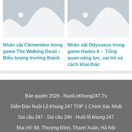
Nhân vật Clementine trong
Nhân vật Odysseus trong
game The Walking Dead –
game Hades II – Tổng
Biểu tượng trưởng thành
quan năng lực, vai trò và
cách khai thác
Bản quyền 2026 - NuoiLoKhung247.Tv
Diễn Đàn Nuôi Lô Khung 247 TOP 1 Chính Xác Nhất
Soi cầu 247
-
Soi cầu 24h
-
Nuôi lô khung 247
Địa chỉ: 68. Thượng Đình, Thanh Xuân, Hà Nội