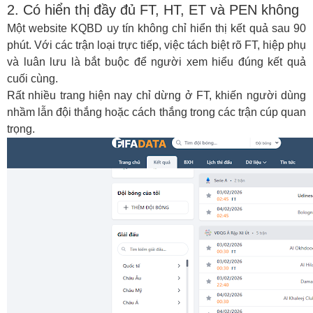
2. Có hiển thị đầy đủ FT, HT, ET và PEN không
Một website KQBD uy tín không chỉ hiển thị kết quả sau 90
phút. Với các trận loại trực tiếp, việc tách biệt rõ FT, hiệp phụ
và luân lưu là bắt buộc để người xem hiểu đúng kết quả
cuối cùng.
Rất nhiều trang hiện nay chỉ dừng ở FT, khiến người dùng
nhầm lẫn đội thắng hoặc cách thắng trong các trận cúp quan
trọng.