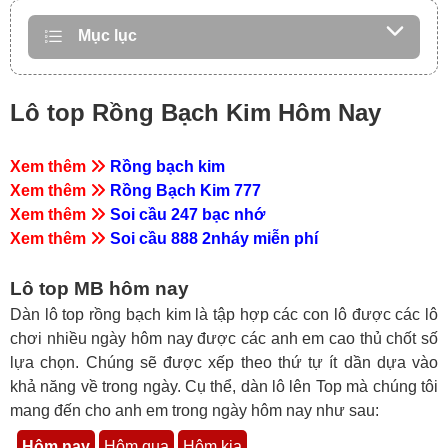
Mục lục
Lô top Rồng Bạch Kim Hôm Nay
Xem thêm
Rồng bạch kim
Xem thêm
Rồng Bạch Kim 777
Xem thêm
Soi cầu 247 bạc nhớ
Xem thêm
Soi cầu 888 2nháy miễn phí
Lô top MB hôm nay
Dàn lô top rồng bạch kim là tập hợp các con lô được các lô
chơi nhiều ngày hôm nay được các anh em cao thủ chốt số
lựa chọn. Chúng sẽ được xếp theo thứ tự ít dần dựa vào
khả năng về trong ngày. Cụ thể, dàn lô lên Top mà chúng tôi
mang đến cho anh em trong ngày hôm nay như sau:
Hôm nay
Hôm qua
Hôm kia