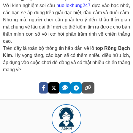
Với kinh nghiệm soi cầu
nuoilokhung247
dựa vào bạc nhớ,
các bạn sẽ áp dụng trên giải đặc biệt, đầu câm và đuôi câm.
Nhưng mà, người chơi cần phải lưu ý đến khâu thời gian
mà chúng về lâu dài thì mới có thể kiếm tìm ra được cho bản
thân mình con số với cơ hội phần trăm rinh về chiến thắng
cao.
Trên đây là toàn bộ thông tin hấp dẫn về lô
top Rồng Bạch
Kim
. Hy vọng rằng, các bạn sẽ có thêm nhiều điều hữu ích,
áp dụng vào cuộc chơi dễ dàng và có thật nhiều chiến thắng
mang về.