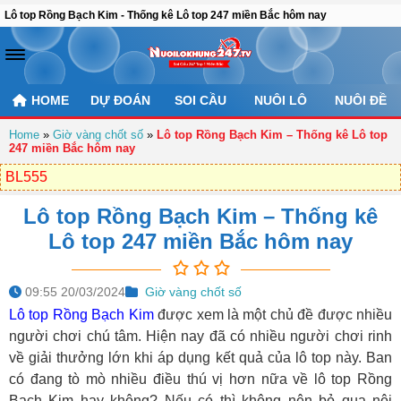
Lô top Rồng Bạch Kim - Thống kê Lô top 247 miền Bắc hôm nay
HOME
DỰ ĐOÁN
SOI CẦU
NUÔI LÔ
NUÔI ĐỀ
Home
»
Giờ vàng chốt số
»
Lô top Rồng Bạch Kim – Thống kê Lô top
247 miền Bắc hôm nay
BL555
Lô top Rồng Bạch Kim – Thống kê
Lô top 247 miền Bắc hôm nay
09:55 20/03/2024
Giờ vàng chốt số
Lô top Rồng Bạch Kim
được xem là một chủ đề được nhiều
người chơi chú tâm. Hiện nay đã có nhiều người chơi rinh
về giải thưởng lớn khi áp dụng kết quả của lô top này. Ban
có đang tò mò nhiều điều thú vị hơn nữa về lô top Rồng
Bạch Kim hay không? Nếu có thì không nên bỏ qua nội