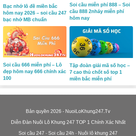
Soi cầu miễn phí 888 – Soi
Bạc nhớ lô đề miền bắc
cầu 888 2nháy miễn phí
hôm nay 2026 – soi cầu 247
hôm nay
bạc nhớ MB chuẩn
Soi cầu 666 miễn phí – Lô
Tập đoàn giải mã số học –
đẹp hôm nay 666 chính xác
7 cao thủ chốt số top 1
100
miền bắc miễn phí
Bản quyền 2026 - NuoiLoKhung247.Tv
Diễn Đàn Nuôi Lô Khung 247 TOP 1 Chính Xác Nhất
Soi cầu 247
-
Soi cầu 24h
-
Nuôi lô khung 247