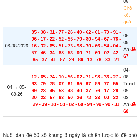
08:
Chờ
kết
quả...
85 - 38 - 31 - 77 - 26 - 49 - 62 - 61 - 70 - 91 -
06-
96 - 17 - 22 - 52 - 55 - 79 - 80 - 94 - 67 - 78 -
08:
06-08-2026
16 - 32 - 65 - 51 - 73 - 98 - 30 - 66 - 54 - 04 -
Ăn
đề
57 - 46 - 34 - 88 - 53 - 99 - 71 - 69 - 02 - 42 -
67
95 - 37 - 41 - 87 - 29 - 86 - 13 - 76 - 33 - 21
04-
12 - 65 - 74 - 10 - 56 - 02 - 71 - 98 - 36 - 27 -
08:
83 - 79 - 78 - 07 - 81 - 95 - 97 - 89 - 77 - 55 -
Trượt
04 → 05-
69 - 23 - 45 - 53 - 48 - 40 - 37 - 76 - 17 - 28 -
05-
08-26
20 - 22 - 57 - 63 - 50 - 26 - 72 - 33 - 00 - 32 -
08:
29 - 39 - 18 - 58 - 82 - 60 - 94 - 99 - 90 - 31
Ăn
đề
60
Nuôi dàn đề 50 số khung 3 ngày là chiến lược lô đề phổ