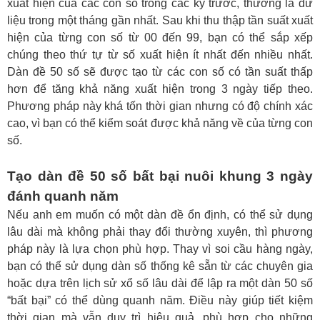
xuất hiện của các con số trong các kỳ trước, thường là dữ
liệu trong một tháng gần nhất. Sau khi thu thập tần suất xuất
hiện của từng con số từ 00 đến 99, bạn có thể sắp xếp
chúng theo thứ tự từ số xuất hiện ít nhất đến nhiều nhất.
Dàn đề 50 số sẽ được tạo từ các con số có tần suất thấp
hơn để tăng khả năng xuất hiện trong 3 ngày tiếp theo.
Phương pháp này khá tốn thời gian nhưng có độ chính xác
cao, vì bạn có thể kiểm soát được khả năng về của từng con
số.
Tạo dàn đề 50 số bất bại nuôi khung 3 ngày
đánh quanh năm
Nếu anh em muốn có một dàn đề ổn định, có thể sử dụng
lâu dài mà không phải thay đổi thường xuyên, thì phương
pháp này là lựa chọn phù hợp. Thay vì soi cầu hàng ngày,
bạn có thể sử dụng dàn số thống kê sẵn từ các chuyên gia
hoặc dựa trên lịch sử xổ số lâu dài để lập ra một dàn 50 số
“bất bại” có thể dùng quanh năm. Điều này giúp tiết kiệm
thời gian mà vẫn duy trì hiệu quả, phù hợp cho những