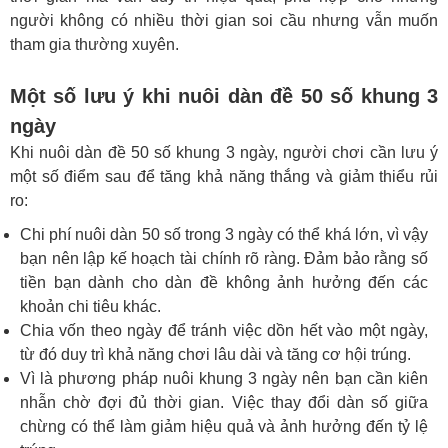
người không có nhiều thời gian soi cầu nhưng vẫn muốn
tham gia thường xuyên.
Một số lưu ý khi nuôi dàn đề 50 số khung 3
ngày
Khi nuôi dàn đề 50 số khung 3 ngày, người chơi cần lưu ý
một số điểm sau để tăng khả năng thắng và giảm thiểu rủi
ro:
Chi phí nuôi dàn 50 số trong 3 ngày có thể khá lớn, vì vậy
bạn nên lập kế hoạch tài chính rõ ràng. Đảm bảo rằng số
tiền bạn dành cho dàn đề không ảnh hưởng đến các
khoản chi tiêu khác.
Chia vốn theo ngày để tránh việc dồn hết vào một ngày,
từ đó duy trì khả năng chơi lâu dài và tăng cơ hội trúng.
Vì là phương pháp nuôi khung 3 ngày nên bạn cần kiên
nhẫn chờ đợi đủ thời gian. Việc thay đổi dàn số giữa
chừng có thể làm giảm hiệu quả và ảnh hưởng đến tỷ lệ