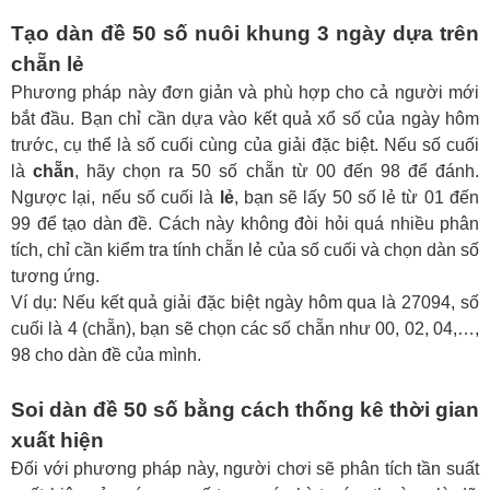
Tạo dàn đề 50 số nuôi khung 3 ngày dựa trên
chẵn lẻ
Phương pháp này đơn giản và phù hợp cho cả người mới
bắt đầu. Bạn chỉ cần dựa vào kết quả xổ số của ngày hôm
trước, cụ thể là số cuối cùng của giải đặc biệt. Nếu số cuối
là
chẵn
, hãy chọn ra 50 số chẵn từ 00 đến 98 để đánh.
Ngược lại, nếu số cuối là
lẻ
, bạn sẽ lấy 50 số lẻ từ 01 đến
99 để tạo dàn đề. Cách này không đòi hỏi quá nhiều phân
tích, chỉ cần kiểm tra tính chẵn lẻ của số cuối và chọn dàn số
tương ứng.
Ví dụ: Nếu kết quả giải đặc biệt ngày hôm qua là 27094, số
cuối là 4 (chẵn), bạn sẽ chọn các số chẵn như 00, 02, 04,…,
98 cho dàn đề của mình.
Soi dàn đề 50 số bằng cách thống kê thời gian
xuất hiện
Đối với phương pháp này, người chơi sẽ phân tích tần suất