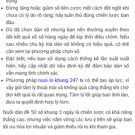
trúng.
Đừng tăng hoặc giảm số tiền cược một cách đột ngột khi
chưa có lý do rõ ràng; hãy tuân thủ đúng chiến lược ban
đầu.
Dù đã chọn dàn số nhưng bạn nên thường xuyên theo
dõi kết quả xổ số hàng ngày để kịp thời điều chỉnh. Nếu
sau nhiều chu kỳ mà dàn số không có hiệu quả, có thể
cần xem lại phương pháp chọn số.
Đặc biệt, nếu bạn sử dụng cách thống kê tần suất xuất
hiện, hãy cập nhật dữ liệu định kỳ để đảm bảo dàn số
vẫn mang tính chính xác.
Phương pháp
nuoi lo khung 247 tv
có thể tạo áp lực, vì
vậy giữ tâm lý thoải mái và không quá căng thẳng khi chờ
đợi kết quả là rất quan trọng. Tâm lý tốt giúp bạn tỉnh táo,
đưa ra quyết định hợp lý hơn.
Nuôi dàn đề 50 số khung 3 ngày là chiến lược có khả năng
thắng cao, nhưng việc nắm vững các lưu ý trên sẽ giúp bạn
tối ưu hóa lợi nhuận và giảm thiểu rủi ro khi tham gia.