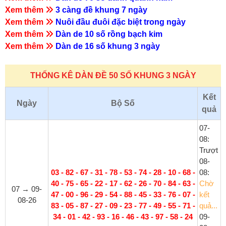
Xem thêm
3 càng đề khung 7 ngày
Xem thêm
Nuôi đầu đuôi đặc biệt trong ngày
Xem thêm
Dàn de 10 số rồng bạch kim
Xem thêm
Dàn de 16 số khung 3 ngày
THỐNG KÊ DÀN ĐỀ 50 SỐ KHUNG 3 NGÀY
Kết
Ngày
Bộ Số
quả
07-
08:
Trượt
08-
03 - 82 - 67 - 31 - 78 - 53 - 74 - 28 - 10 - 68 -
08:
40 - 75 - 65 - 22 - 17 - 62 - 26 - 70 - 84 - 63 -
Chờ
07 → 09-
47 - 00 - 96 - 29 - 54 - 88 - 45 - 33 - 76 - 07 -
kết
08-26
83 - 05 - 87 - 27 - 09 - 23 - 77 - 49 - 55 - 71 -
quả...
34 - 01 - 42 - 93 - 16 - 46 - 43 - 97 - 58 - 24
09-