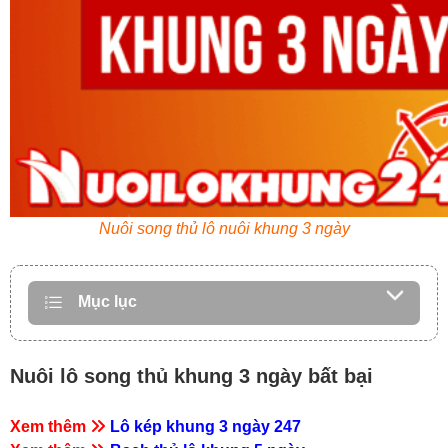
Nuôi song thủ lô nuôi khung 3 ngày
Mục lục
Nuôi lô song thủ khung 3 ngày bất bại
Xem thêm
Lô kép khung 3 ngày 247