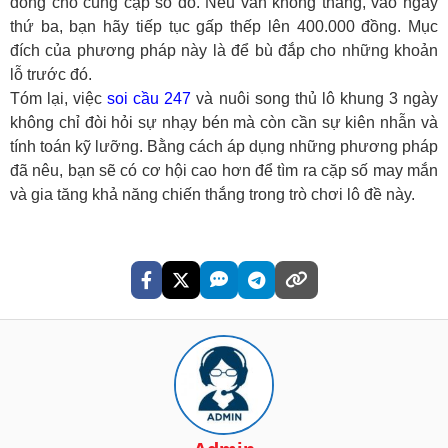
đồng cho cùng cặp số đó. Nếu vẫn không thắng, vào ngày
thứ ba, bạn hãy tiếp tục gấp thếp lên 400.000 đồng. Mục
đích của phương pháp này là để bù đắp cho những khoản
lỗ trước đó.
Tóm lại, việc
soi cầu 247
và nuôi song thủ lô khung 3 ngày
không chỉ đòi hỏi sự nhạy bén mà còn cần sự kiên nhẫn và
tính toán kỹ lưỡng. Bằng cách áp dụng những phương pháp
đã nêu, bạn sẽ có cơ hội cao hơn để tìm ra cặp số may mắn
và gia tăng khả năng chiến thắng trong trò chơi lô đề này.