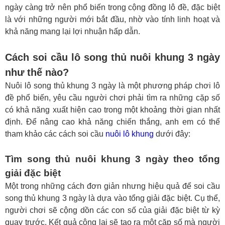
ngày càng trở nên phổ biến trong cộng đồng lô đề, đặc biệt
là với những người mới bắt đầu, nhờ vào tính linh hoạt và
khả năng mang lại lợi nhuận hấp dẫn.
Cách soi cầu lô song thủ nuôi khung 3 ngày
như thế nào?
Nuôi lô song thủ khung 3 ngày là một phương pháp chơi lô
đề phổ biến, yêu cầu người chơi phải tìm ra những cặp số
có khả năng xuất hiện cao trong một khoảng thời gian nhất
định. Để nâng cao khả năng chiến thắng, anh em có thể
tham khảo các cách soi cầu
nuôi lô khung
dưới đây:
Tìm song thủ nuôi khung 3 ngày theo tổng
giải đặc biệt
Một trong những cách đơn giản nhưng hiệu quả để soi cầu
song thủ khung 3 ngày là dựa vào tổng giải đặc biệt. Cụ thể,
người chơi sẽ cộng dồn các con số của giải đặc biệt từ kỳ
quay trước. Kết quả cộng lại sẽ tạo ra một cặp số mà người