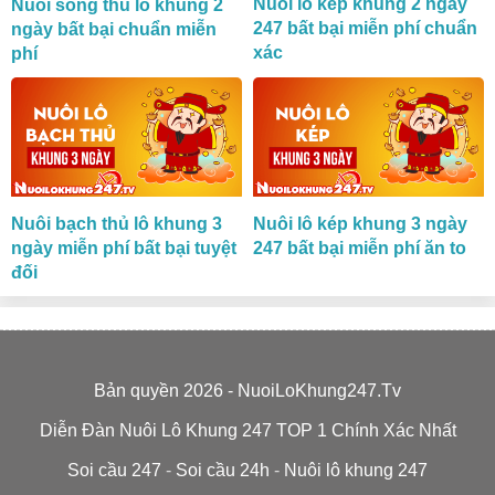
Nuôi lô kép khung 2 ngày
Nuôi song thủ lô khung 2
247 bất bại miễn phí chuẩn
ngày bất bại chuẩn miễn
xác
phí
Nuôi bạch thủ lô khung 3
Nuôi lô kép khung 3 ngày
ngày miễn phí bất bại tuyệt
247 bất bại miễn phí ăn to
đối
Bản quyền 2026 - NuoiLoKhung247.Tv
Diễn Đàn Nuôi Lô Khung 247 TOP 1 Chính Xác Nhất
Soi cầu 247
-
Soi cầu 24h
-
Nuôi lô khung 247