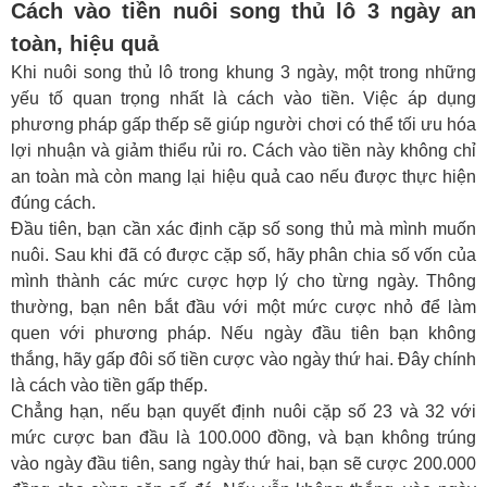
Cách vào tiền nuôi song thủ lô 3 ngày an
toàn, hiệu quả
Khi nuôi song thủ lô trong khung 3 ngày, một trong những
yếu tố quan trọng nhất là cách vào tiền. Việc áp dụng
phương pháp gấp thếp sẽ giúp người chơi có thể tối ưu hóa
lợi nhuận và giảm thiểu rủi ro. Cách vào tiền này không chỉ
an toàn mà còn mang lại hiệu quả cao nếu được thực hiện
đúng cách.
Đầu tiên, bạn cần xác định cặp số song thủ mà mình muốn
nuôi. Sau khi đã có được cặp số, hãy phân chia số vốn của
mình thành các mức cược hợp lý cho từng ngày. Thông
thường, bạn nên bắt đầu với một mức cược nhỏ để làm
quen với phương pháp. Nếu ngày đầu tiên bạn không
thắng, hãy gấp đôi số tiền cược vào ngày thứ hai. Đây chính
là cách vào tiền gấp thếp.
Chẳng hạn, nếu bạn quyết định nuôi cặp số 23 và 32 với
mức cược ban đầu là 100.000 đồng, và bạn không trúng
vào ngày đầu tiên, sang ngày thứ hai, bạn sẽ cược 200.000