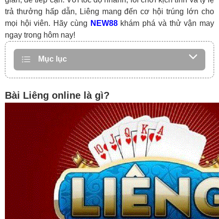
trả thưởng hấp dẫn, Liêng mang đến cơ hội trúng lớn cho
mọi hội viên. Hãy cùng
NEW88
khám phá và thử vận may
ngay trong hôm nay!
Mục lục
Bài Liêng online là gì?