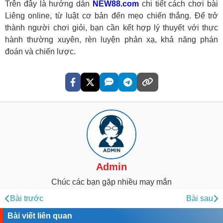
Trên đây là hướng dẫn
NEW88.com
chi tiết cách chơi bài
Liêng online, từ luật cơ bản đến mẹo chiến thắng. Để trở
thành người chơi giỏi, bạn cần kết hợp lý thuyết với thực
hành thường xuyên, rèn luyện phản xạ, khả năng phán
đoán và chiến lược.
Admin
Chúc các bạn gặp nhiều may mắn
Bài trước
Bài sau
Bài viết liên quan