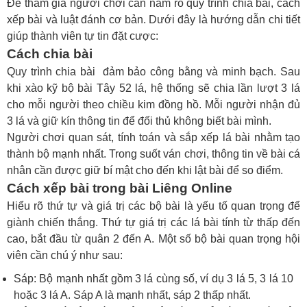
Để tham gia người chơi cần nắm rõ quy trình chia bài, cách
xếp bài và luật đánh cơ bản. Dưới đây là hướng dẫn chi tiết
giúp thành viên tự tin đặt cược:
Cách chia bài
Quy trình chia bài đảm bảo công bằng và minh bạch. Sau
khi xào kỹ bộ bài Tây 52 lá, hệ thống sẽ chia lần lượt 3 lá
cho mỗi người theo chiều kim đồng hồ. Mỗi người nhận đủ
3 lá và giữ kín thông tin để đối thủ không biết bài mình.
Người chơi quan sát, tính toán và sắp xếp lá bài nhằm tạo
thành bộ mạnh nhất. Trong suốt ván chơi, thông tin về bài cá
nhân cần được giữ bí mật cho đến khi lật bài để so điểm.
Cách xếp bài trong bài Liêng Online
Hiểu rõ thứ tự và giá trị các bộ bài là yếu tố quan trọng để
giành chiến thắng. Thứ tự giá trị các lá bài tính từ thấp đến
cao, bắt đầu từ quân 2 đến A. Một số bộ bài quan trọng hội
viên cần chú ý như sau:
Sáp: Bộ mạnh nhất gồm 3 lá cùng số, ví dụ 3 lá 5, 3 lá 10
hoặc 3 lá A. Sáp A là mạnh nhất, sáp 2 thấp nhất.