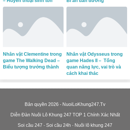
– Huyền thoại sinh tồn
Bí ẩn dẫn đường
Nhân vật Clementine trong
Nhân vật Odysseus trong
game The Walking Dead –
game Hades II – Tổng
Biểu tượng trưởng thành
quan năng lực, vai trò và
cách khai thác
Bản quyền 2026 - NuoiLoKhung247.Tv
Diễn Đàn Nuôi Lô Khung 247 TOP 1 Chính Xác Nhất
Soi cầu 247
-
Soi cầu 24h
-
Nuôi lô khung 247