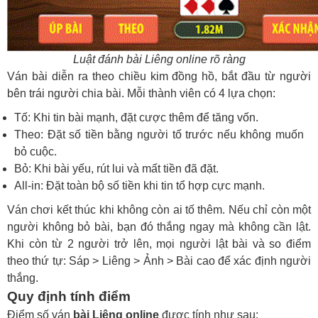
Luật đánh bài Liêng online rõ ràng
Ván bài diễn ra theo chiều kim đồng hồ, bắt đầu từ người
bên trái người chia bài. Mỗi thành viên có 4 lựa chọn:
Tố: Khi tin bài mạnh, đặt cược thêm để tăng vốn.
Theo: Đặt số tiền bằng người tố trước nếu không muốn
bỏ cuộc.
Bỏ: Khi bài yếu, rút lui và mất tiền đã đặt.
All-in: Đặt toàn bộ số tiền khi tin tổ hợp cực mạnh.
Ván chơi kết thúc khi không còn ai tố thêm. Nếu chỉ còn một
người không bỏ bài, bạn đó thắng ngay mà không cần lật.
Khi còn từ 2 người trở lên, mọi người lật bài và so điểm
theo thứ tự: Sáp > Liêng > Ảnh > Bài cao để xác định người
thắng.
Quy định tính điểm
Điểm số ván
bài Liêng online
được tính như sau: