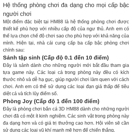
Hệ thống phòng chơi đa dạng cho mọi cấp bậc
người chơi
Một điểm đặc biệt tại
HM88
là hệ thống phòng chơi được
thiết kế phù hợp với nhiều cấp độ của ngư thủ. Anh em có
thể lựa chọn chế độ chơi sao cho phù hợp với khả năng của
mình. Hiện tại, nhà cái cung cấp ba cấp bậc phòng chơi
chính sau:
Sảnh tập sinh (Cấp độ 0.1 đến 10 điểm)
Đây là sảnh dành cho những người mới bắt đầu tham gia
tựa game này. Các loại cá trong phòng này đều có kích
thước nhỏ và dễ hạ gục, giúp người chơi làm quen với cách
chơi. Anh em có thể sử dụng các loại đạn giá thấp để tiêu
diệt cá và tích lũy điểm số.
Phòng Joy (Cấp độ 1 đến 100 điểm)
Đây là phòng chơi
bắn cá 3D HM88
dành cho những người
chơi đã có một ít kinh nghiệm. Các sinh vật trong phòng này
đa dạng hơn và có giá trị thưởng cao hơn. Hội viên sẽ cần
sử dụng các loại vũ khí mạnh mẽ hơn để chiến thắng.