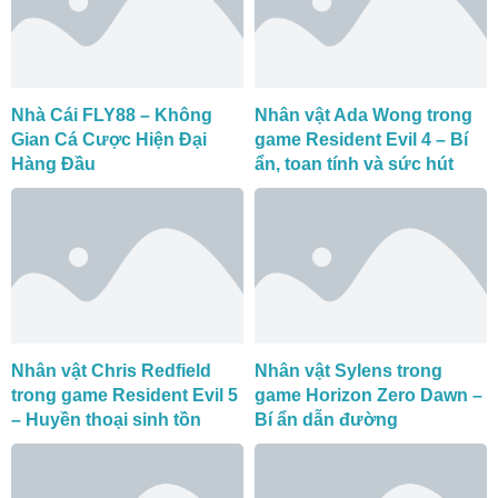
Nhà Cái FLY88 – Không
Nhân vật Ada Wong trong
Gian Cá Cược Hiện Đại
game Resident Evil 4 – Bí
Hàng Đầu
ẩn, toan tính và sức hút
Nhân vật Chris Redfield
Nhân vật Sylens trong
trong game Resident Evil 5
game Horizon Zero Dawn –
– Huyền thoại sinh tồn
Bí ẩn dẫn đường