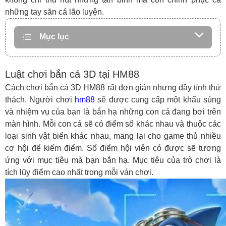
những tay săn cá lão luyện.
Mục lục
Luật chơi bắn cá 3D tại HM88
Cách chơi
bắn cá 3D HM88
rất đơn giản nhưng đầy tính thử
thách. Người chơi
hm88
sẽ được cung cấp một khẩu súng
và nhiệm vụ của bạn là bắn hạ những con cá đang bơi trên
màn hình. Mỗi con cá sẽ có điểm số khác nhau và thuộc các
loại sinh vật biển khác nhau, mang lại cho game thủ nhiều
cơ hội để kiếm điểm. Số điểm hội viên có được sẽ tương
ứng với mục tiêu mà bạn bắn hạ. Mục tiêu của trò chơi là
tích lũy điểm cao nhất trong mỗi ván chơi.