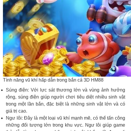
Tính năng vũ khí hấp dẫn trong bắn cá 3D HM88
Súng điện: Với lực sát thương lớn và vùng ảnh hưởng
rộng,
súng
điện giúp người chơi tiêu diệt nhiều sinh vật
trong một lần bắn, đặc biệt là những sinh vật lớn và có
giá trị cao.
Ngư lôi: Đây là một loại vũ khí mạnh mẽ, có thể tấn công
những đối tượng lớn trong khu vực. Ngư lôi giúp game