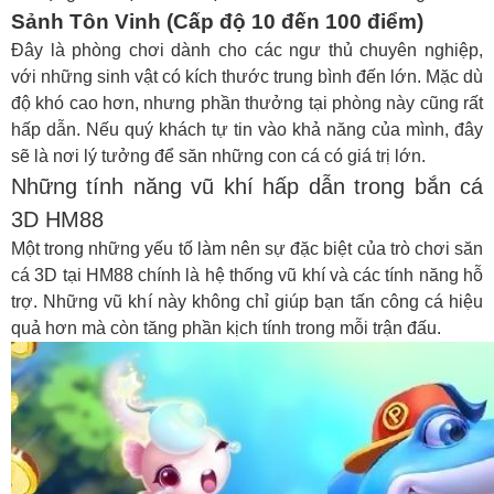
Sảnh Tôn Vinh (Cấp độ 10 đến 100 điểm)
Đây là phòng chơi dành cho các ngư thủ chuyên nghiệp,
với những sinh vật có kích thước trung bình đến lớn. Mặc dù
độ khó cao hơn, nhưng phần thưởng tại phòng này cũng rất
hấp dẫn. Nếu quý khách tự tin vào khả năng của mình, đây
sẽ là nơi lý tưởng để săn những con cá có giá trị lớn.
Những tính năng vũ khí hấp dẫn trong bắn cá
3D HM88
Một trong những yếu tố làm nên sự đặc biệt của trò chơi săn
cá 3D tại HM88 chính là hệ thống vũ khí và các tính năng hỗ
trợ. Những vũ khí này không chỉ giúp bạn tấn công cá hiệu
quả hơn mà còn tăng phần kịch tính trong mỗi trận đấu.