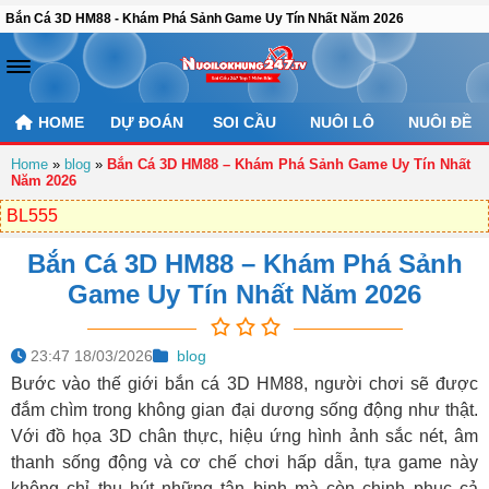
Bắn Cá 3D HM88 - Khám Phá Sảnh Game Uy Tín Nhất Năm 2026
HOME
DỰ ĐOÁN
SOI CẦU
NUÔI LÔ
NUÔI ĐỀ
Home
»
blog
»
Bắn Cá 3D HM88 – Khám Phá Sảnh Game Uy Tín Nhất
Năm 2026
BL555
Bắn Cá 3D HM88 – Khám Phá Sảnh
Game Uy Tín Nhất Năm 2026
23:47 18/03/2026
blog
Bước vào thế giới
bắn cá 3D HM88
, người chơi sẽ được
đắm chìm trong không gian đại dương sống động như thật.
Với đồ họa 3D chân thực, hiệu ứng hình ảnh sắc nét, âm
thanh sống động và cơ chế chơi hấp dẫn, tựa game này
không chỉ thu hút những tân binh mà còn chinh phục cả