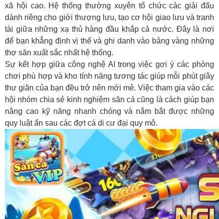
xã hội cao. Hệ thống thường xuyên tổ chức các giải đấu
dành riêng cho giới thượng lưu, tạo cơ hội giao lưu và tranh
tài giữa những xạ thủ hàng đầu khắp cả nước. Đây là nơi
để bạn khẳng định vị thế và ghi danh vào bảng vàng những
thợ săn xuất sắc nhất hệ thống.
Sự kết hợp giữa công nghệ AI trong việc gợi ý các phòng
chơi phù hợp và kho tính năng tương tác giúp mỗi phút giây
thư giãn của bạn đều trở nên mới mẻ. Việc tham gia vào các
hội nhóm chia sẻ kinh nghiệm săn cá cũng là cách giúp bạn
nâng cao kỹ năng nhanh chóng và nắm bắt được những
quy luật ẩn sau các đợt cá di cư đại quy mô.