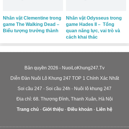
Nhân vật Clementine trong
Nhân vật Odysseus trong
game The Walking Dead –
game Hades II – Tổng
Biểu tượng trưởng thành
quan năng lực, vai trò và
cách khai thác
Bản quyền 2026 - NuoiLoKhung247.Tv
Diễn Đàn Nuôi Lô Khung 247 TOP 1 Chính Xác Nhất
Soi cầu 247
-
Soi cầu 24h
-
Nuôi lô khung 247
Địa chỉ: 68. Thượng Đình, Thanh Xuân, Hà Nội
Trang chủ
-
Giới thiệu
-
Điều khoản
-
Liên hệ
Nuoilokhung247
soi cầu 247 tv
rong bach kim 247 vip
Nuôi lô khung
Soi cầu mb minh ngọc
Soi cầu 247
Xosomienbac247