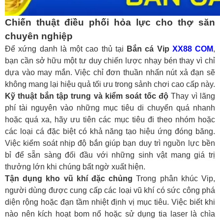
Chiến thuật điều phối hỏa lực cho thợ săn
chuyên nghiệp
Để xứng danh là một cao thủ tại
Bắn cá Vip
XX88 COM
,
bạn cần sở hữu một tư duy chiến lược nhạy bén thay vì chỉ
dựa vào may mắn. Việc chỉ đơn thuần nhấn nút xả đạn sẽ
không mang lại hiệu quả tối ưu trong sảnh chơi cao cấp này.
Kỹ thuật bắn tập trung và kiểm soát tốc độ
Thay vì lãng
phí tài nguyên vào những mục tiêu di chuyển quá nhanh
hoặc quá xa, hãy ưu tiên các mục tiêu đi theo nhóm hoặc
các loại cá đặc biệt có khả năng tạo hiệu ứng đóng băng.
Việc kiểm soát nhịp độ bắn giúp bạn duy trì nguồn lực bền
bỉ để sẵn sàng đối đầu với những sinh vật mang giá trị
thưởng lớn khi chúng bất ngờ xuất hiện.
Tận dụng kho vũ khí đặc chủng
Trong phân khúc Vip,
người dùng được cung cấp các loại vũ khí có sức công phá
diện rộng hoặc đạn tầm nhiệt định vị mục tiêu. Việc biết khi
nào nên kích hoạt bom nổ hoặc sử dụng tia laser là chìa