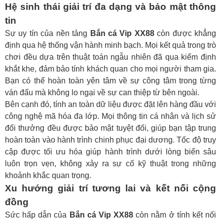
Hệ sinh thái giải trí đa dạng và bảo mật thông
tin
Sự uy tín của nền tảng
Bắn cá Vip XX88
còn được khẳng
định qua hệ thống vận hành minh bạch. Mọi kết quả trong trò
chơi đều dựa trên thuật toán ngẫu nhiên đã qua kiểm định
khắt khe, đảm bảo tính khách quan cho mọi người tham gia.
Bạn có thể hoàn toàn yên tâm về sự công tâm trong từng
ván đấu mà không lo ngại về sự can thiệp từ bên ngoài.
Bên cạnh đó, tính an toàn dữ liệu được đặt lên hàng đầu với
công nghệ mã hóa đa lớp. Mọi thông tin cá nhân và lịch sử
đổi thưởng đều được bảo mật tuyệt đối, giúp bạn tập trung
hoàn toàn vào hành trình chinh phục đại dương. Tốc độ truy
cập được tối ưu hóa giúp hành trình dưới lòng biển sâu
luôn trọn vẹn, không xảy ra sự cố kỹ thuật trong những
khoảnh khắc quan trọng.
Xu hướng giải trí tương lai và kết nối cộng
đồng
Sức hấp dẫn của
Bắn cá Vip XX88
còn nằm ở tính kết nối