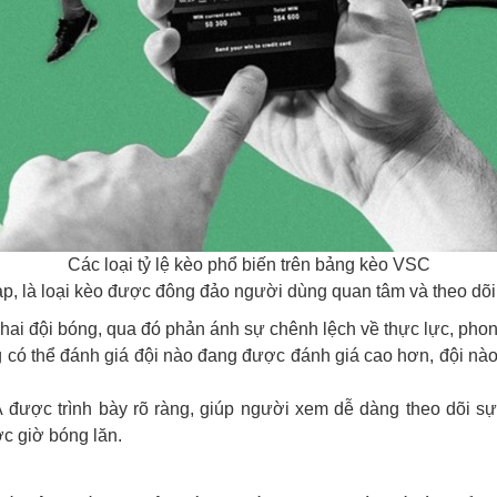
Các loại tỷ lệ kèo phổ biến trên bảng kèo VSC
ap, là loại kèo được đông đảo người dùng quan tâm và theo dõi 
hai đội bóng, qua đó phản ánh sự chênh lệch về thực lực, phong
có thể đánh giá đội nào đang được đánh giá cao hơn, đội nà
 được trình bày rõ ràng, giúp người xem dễ dàng theo dõi sự
c giờ bóng lăn.