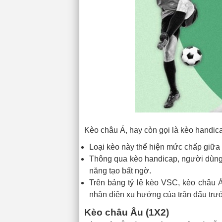
Kèo châu Á, hay còn gọi là kèo handic
Loại kèo này thể hiện mức chấp giữa 
Thông qua kèo handicap, người dùng 
năng tạo bất ngờ.
Trên bảng tỷ lệ kèo VSC, kèo châu Á
nhận diện xu hướng của trận đấu trướ
Kèo châu Âu (1X2)