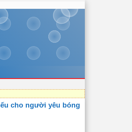
hiếu cho người yêu bóng