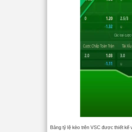
Bảng tỷ lệ kèo trên VSC được thiết kế 