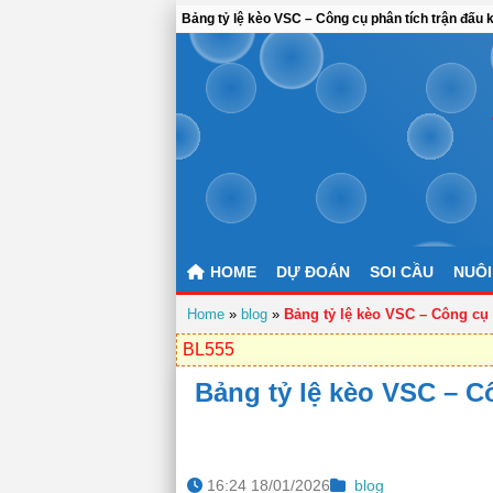
Bảng tỷ lệ kèo VSC – Công cụ phân tích trận đấu 
HOME
DỰ ĐOÁN
SOI CẦU
NUÔI
Home
»
blog
»
Bảng tỷ lệ kèo VSC – Công cụ 
BL555
Bảng tỷ lệ kèo VSC – C
16:24 18/01/2026
blog