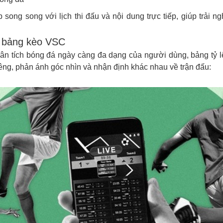
 song song với lịch thi đấu và nội dung trực tiếp, giúp trải 
ên bảng kèo VSC
n tích bóng đá ngày càng đa dạng của người dùng, bảng tỷ lệ
êng, phản ánh góc nhìn và nhận định khác nhau về trận đấu: