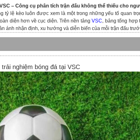
 VSC – Công cụ phân tích trận đấu không thể thiếu cho ng
ảng tỷ lệ kèo luôn được xem là một trong những yếu tố quan t
 toàn diện hơn về cục diện. Trên nền tảng
VSC
, bảng tổng hợp 
ản ánh nhận định, xu hướng và diễn biến của mỗi trận đấu trướ
g trải nghiệm bóng đá tại VSC