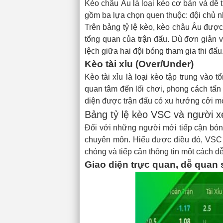
Kèo châu Âu là loại kèo cơ bản và dễ 
gồm ba lựa chọn quen thuộc: đội chủ nh
Trên bảng tỷ lệ kèo, kèo châu Âu được
tổng quan của trận đấu. Dù đơn giản v
lệch giữa hai đội bóng tham gia thi đấu
Kèo tài xỉu (Over/Under)
Kèo tài xỉu là loại kèo tập trung vào
quan tâm đến lối chơi, phong cách tấ
diện được trận đấu có xu hướng cởi mở,
Bảng tỷ lệ kèo VSC và người 
Đối với những người mới tiếp cận bóng
chuyên môn. Hiểu được điều đó, VSC 
chóng và tiếp cận thông tin một cách d
Giao diện trực quan, dễ quan 