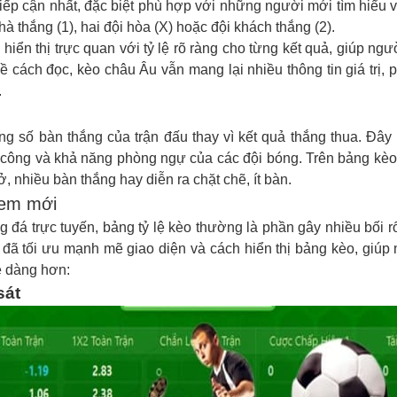
tiếp cận nhất, đặc biệt phù hợp với những người mới tìm hiểu 
à thắng (1), hai đội hòa (X) hoặc đội khách thắng (2).
 hiển thị trực quan với tỷ lệ rõ ràng cho từng kết quả, giúp n
ề cách đọc, kèo châu Âu vẫn mang lại nhiều thông tin giá tr
.
 tổng số bàn thắng của trận đấu thay vì kết quả thắng thua. Đ
n công và khả năng phòng ngự của các đội bóng. Trên bảng kèo
 nhiều bàn thắng hay diễn ra chặt chẽ, ít bàn.
xem mới
 đá trực tuyến, bảng tỷ lệ kèo thường là phần gây nhiều bối rố
đã tối ưu mạnh mẽ giao diện và cách hiển thị bảng kèo, giúp
ễ dàng hơn:
sát