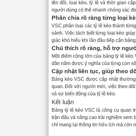
tên đội, loại kèo, tỷ lệ và thời gian c
người dùng có thể nhanh chóng xác đị
Phân chia rõ ràng từng loại k
VSC phân loại các tỷ lệ kèo thành từn
sánh. Việc tách biệt từng loại kèo giú
giác khó hiểu khi lần đầu tiếp cận bảng
Chú thích rõ ràng, hỗ trợ ngư
Một điểm cộng lớn của bảng tỷ lệ kèo 
dần nắm được ý nghĩa của từng con số,
Cập nhật liên tục, giúp theo dõ
Bảng kèo VSC được cập nhật thường x
quan. Đối với người mới, việc theo dõi 
và sự biến động của tỷ lệ kèo.
Kết luận
Bảng tỷ lệ kèo VSC là công cụ quan t
trận đấu và nâng cao trải nghiệm xem 
chỉ mang lại thông tin hữu ích mà còn 