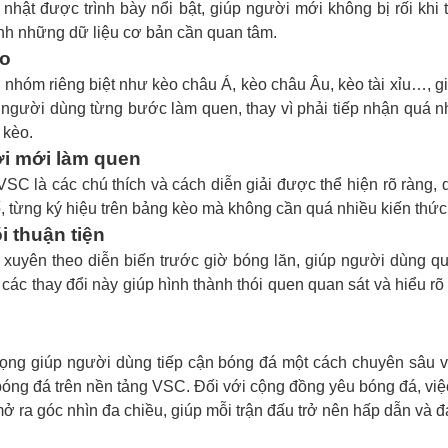
ập nhật được trình bày nổi bật, giúp người mới không bị rối khi
nh những dữ liệu cơ bản cần quan tâm.
èo
g nhóm riêng biệt như kèo châu Á, kèo châu Âu, kèo tài xỉu…, 
p người dùng từng bước làm quen, thay vì phải tiếp nhận quá n
 kèo.
ời mới làm quen
VSC là các chú thích và cách diễn giải được thể hiện rõ ràng,
 từng ký hiệu trên bảng kèo mà không cần quá nhiều kiến thức 
i thuận tiện
uyên theo diễn biến trước giờ bóng lăn, giúp người dùng qua
các thay đổi này giúp hình thành thói quen quan sát và hiểu rõ
rọng giúp người dùng tiếp cận bóng đá một cách chuyên sâu và
bóng đá trên nền tảng VSC. Đối với cộng đồng yêu bóng đá, việc
mở ra góc nhìn đa chiều, giúp mỗi trận đấu trở nên hấp dẫn và đ