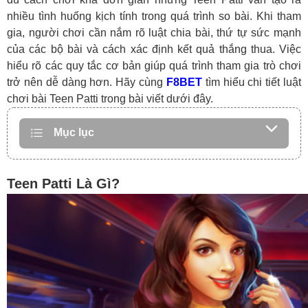
nhiều tình huống kịch tính trong quá trình so bài. Khi tham
gia, người chơi cần nắm rõ luật chia bài, thứ tự sức mạnh
của các bộ bài và cách xác định kết quả thắng thua. Việc
hiểu rõ các quy tắc cơ bản giúp quá trình tham gia trò chơi
trở nên dễ dàng hơn. Hãy cùng
F8BET
tìm hiểu chi tiết luật
chơi bài Teen Patti trong bài viết dưới đây.
Mục lục
Teen Patti Là Gì?