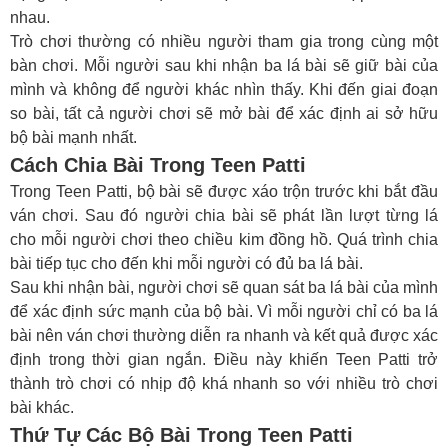
nhau.
Trò chơi thường có nhiều người tham gia trong cùng một
bàn chơi. Mỗi người sau khi nhận ba lá bài sẽ giữ bài của
mình và không để người khác nhìn thấy. Khi đến giai đoạn
so bài, tất cả người chơi sẽ mở bài để xác định ai sở hữu
bộ bài mạnh nhất.
Cách Chia Bài Trong Teen Patti
Trong Teen Patti, bộ bài sẽ được xáo trộn trước khi bắt đầu
ván chơi. Sau đó người chia bài sẽ phát lần lượt từng lá
cho mỗi người chơi theo chiều kim đồng hồ. Quá trình chia
bài tiếp tục cho đến khi mỗi người có đủ ba lá bài.
Sau khi nhận bài, người chơi sẽ quan sát ba lá bài của mình
để xác định sức mạnh của bộ bài. Vì mỗi người chỉ có ba lá
bài nên ván chơi thường diễn ra nhanh và kết quả được xác
định trong thời gian ngắn. Điều này khiến Teen Patti trở
thành trò chơi có nhịp độ khá nhanh so với nhiều trò chơi
bài khác.
Thứ Tự Các Bộ Bài Trong Teen Patti