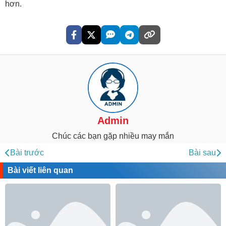
hơn.
Admin
Chúc các bạn gặp nhiều may mắn
Bài trước
Bài sau
Bài viết liên quan