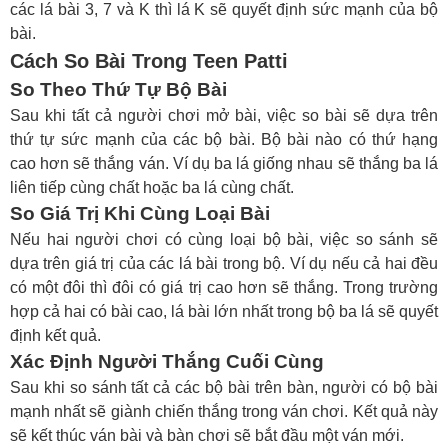
các lá bài 3, 7 và K thì lá K sẽ quyết định sức mạnh của bộ
bài.
Cách So Bài Trong Teen Patti
So Theo Thứ Tự Bộ Bài
Sau khi tất cả người chơi mở bài, việc so bài sẽ dựa trên
thứ tự sức mạnh của các bộ bài. Bộ bài nào có thứ hạng
cao hơn sẽ thắng ván. Ví dụ ba lá giống nhau sẽ thắng ba lá
liên tiếp cùng chất hoặc ba lá cùng chất.
So Giá Trị Khi Cùng Loại Bài
Nếu hai người chơi có cùng loại bộ bài, việc so sánh sẽ
dựa trên giá trị của các lá bài trong bộ. Ví dụ nếu cả hai đều
có một đôi thì đôi có giá trị cao hơn sẽ thắng. Trong trường
hợp cả hai có bài cao, lá bài lớn nhất trong bộ ba lá sẽ quyết
định kết quả.
Xác Định Người Thắng Cuối Cùng
Sau khi so sánh tất cả các bộ bài trên bàn, người có bộ bài
mạnh nhất sẽ giành chiến thắng trong ván chơi. Kết quả này
sẽ kết thúc ván bài và bàn chơi sẽ bắt đầu một ván mới.