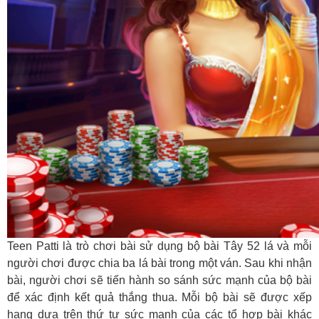
Teen Patti là trò chơi bài sử dụng bộ bài Tây 52 lá và mỗi
người chơi được chia ba lá bài trong một ván. Sau khi nhận
bài, người chơi sẽ tiến hành so sánh sức mạnh của bộ bài
để xác định kết quả thắng thua. Mỗi bộ bài sẽ được xếp
hạng dựa trên thứ tự sức mạnh của các tổ hợp bài khác