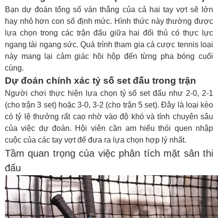
Bạn dự đoán tổng số ván thắng của cả hai tay vợt sẽ lớn
hay nhỏ hơn con số định mức. Hình thức này thường được
lựa chọn trong các trận đấu giữa hai đối thủ có thực lực
ngang tài ngang sức. Quá trình tham gia cá cược tennis loại
này mang lại cảm giác hồi hộp đến từng pha bóng cuối
cùng.
Dự đoán chính xác tỷ số set đấu trong trận
Người chơi thực hiện lựa chọn tỷ số set đấu như 2-0, 2-1
(cho trận 3 set) hoặc 3-0, 3-2 (cho trận 5 set). Đây là loại kèo
có tỷ lệ thưởng rất cao nhờ vào độ khó và tính chuyên sâu
của việc dự đoán. Hội viên cần am hiểu thói quen nhập
cuộc của các tay vợt để đưa ra lựa chọn hợp lý nhất.
Tầm quan trọng của việc phân tích mặt sân thi
đấu