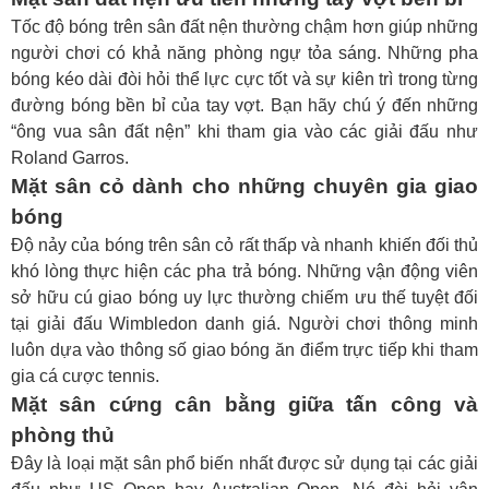
Tốc độ bóng trên sân đất nện thường chậm hơn giúp những
người chơi có khả năng phòng ngự tỏa sáng. Những pha
bóng kéo dài đòi hỏi thể lực cực tốt và sự kiên trì trong từng
đường bóng bền bỉ của tay vợt. Bạn hãy chú ý đến những
“ông vua sân đất nện” khi tham gia vào các giải đấu như
Roland Garros.
Mặt sân cỏ dành cho những chuyên gia giao
bóng
Độ nảy của bóng trên sân cỏ rất thấp và nhanh khiến đối thủ
khó lòng thực hiện các pha trả bóng. Những vận động viên
sở hữu cú giao bóng uy lực thường chiếm ưu thế tuyệt đối
tại giải đấu Wimbledon danh giá. Người chơi thông minh
luôn dựa vào thông số giao bóng ăn điểm trực tiếp khi tham
gia cá cược tennis.
Mặt sân cứng cân bằng giữa tấn công và
phòng thủ
Đây là loại mặt sân phổ biến nhất được sử dụng tại các giải