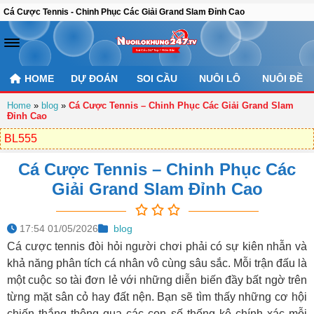
Cá Cược Tennis - Chinh Phục Các Giải Grand Slam Đỉnh Cao
HOME
DỰ ĐOÁN
SOI CẦU
NUÔI LÔ
NUÔI ĐỀ
Home
»
blog
»
Cá Cược Tennis – Chinh Phục Các Giải Grand Slam
Đỉnh Cao
BL555
Cá Cược Tennis – Chinh Phục Các
Giải Grand Slam Đỉnh Cao
17:54 01/05/2026
blog
Cá cược tennis đòi hỏi người chơi phải có sự kiên nhẫn và
khả năng phân tích cá nhân vô cùng sâu sắc. Mỗi trận đấu là
một cuộc so tài đơn lẻ với những diễn biến đầy bất ngờ trên
từng mặt sân cỏ hay đất nện. Bạn sẽ tìm thấy những cơ hội
chiến thắng thông qua các con số thống kê chính xác mỗi