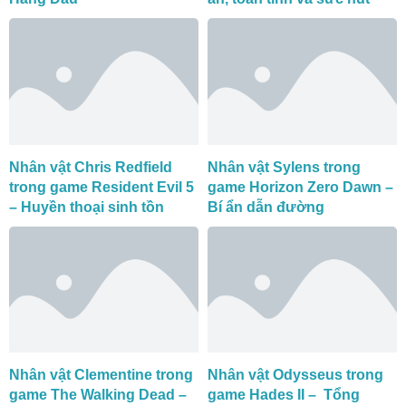
Nhân vật Chris Redfield
Nhân vật Sylens trong
trong game Resident Evil 5
game Horizon Zero Dawn –
– Huyền thoại sinh tồn
Bí ẩn dẫn đường
Nhân vật Clementine trong
Nhân vật Odysseus trong
game The Walking Dead –
game Hades II – Tổng