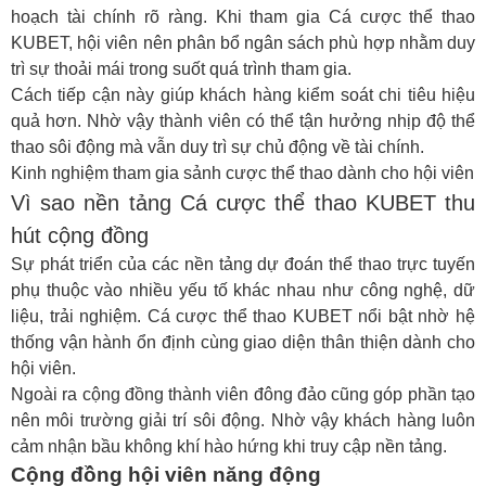
hoạch tài chính rõ ràng. Khi tham gia
Cá cược thể thao
KUBET
, hội viên nên phân bổ ngân sách phù hợp nhằm duy
trì sự thoải mái trong suốt quá trình tham gia.
Cách tiếp cận này giúp khách hàng kiểm soát chi tiêu hiệu
quả hơn. Nhờ vậy thành viên có thể tận hưởng nhịp độ thể
thao sôi động mà vẫn duy trì sự chủ động về tài chính.
Kinh nghiệm tham gia sảnh cược thể thao dành cho hội viên
Vì sao nền tảng Cá cược thể thao KUBET thu
hút cộng đồng
Sự phát triển của các nền tảng dự đoán thể thao trực tuyến
phụ thuộc vào nhiều yếu tố khác nhau như công nghệ, dữ
liệu, trải nghiệm.
Cá cược thể thao KUBET
nổi bật nhờ hệ
thống vận hành ổn định cùng giao diện thân thiện dành cho
hội viên.
Ngoài ra cộng đồng thành viên đông đảo cũng góp phần tạo
nên môi trường giải trí sôi động. Nhờ vậy khách hàng luôn
cảm nhận bầu không khí hào hứng khi truy cập nền tảng.
Cộng đồng hội viên năng động