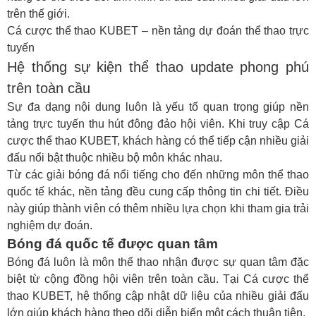
trên thế giới.
Cá cược thể thao KUBET – nền tảng dự đoán thể thao trực
tuyến
Hệ thống sự kiện thể thao update phong phú
trên toàn cầu
Sự đa dạng nội dung luôn là yếu tố quan trọng giúp nền
tảng trực tuyến thu hút đông đảo hội viên. Khi truy cập
Cá
cược thể thao KUBET
, khách hàng có thể tiếp cận nhiều giải
đấu nổi bật thuộc nhiều bộ môn khác nhau.
Từ các giải bóng đá nổi tiếng cho đến những môn thể thao
quốc tế khác, nền tảng đều cung cấp thông tin chi tiết. Điều
này giúp thành viên có thêm nhiều lựa chọn khi tham gia trải
nghiệm dự đoán.
Bóng đá quốc tế được quan tâm
Bóng đá luôn là môn thể thao nhận được sự quan tâm đặc
biệt từ cộng đồng hội viên trên toàn cầu. Tại
Cá cược thể
thao KUBET
, hệ thống cập nhật dữ liệu của nhiều giải đấu
lớn giúp khách hàng theo dõi diễn biến một cách thuận tiện.