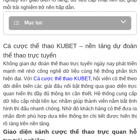
mỗi trải nghiệm trở nên hấp dẫn.
Mục lục
Cá cược thể thao KUBET – nền tảng dự đoán
thể thao trực tuyến
Không gian dự đoán thể thao trực tuyến ngày nay phát triển
mạnh mẽ nhờ công nghệ dữ liệu cùng hệ thống phân tích
hiện đại. Với
Cá cược thể thao KUBET
, hội viên có thể theo
dõi diễn biến các giải đấu nổi bật thông qua giao diện trực
quan hiển thị đầy đủ thông tin cần thiết. Hệ thống cung cấp
dữ liệu cập nhật liên tục nhằm giúp thành viên nắm bắt tình
hình thi đấu nhanh chóng. Nhờ đó khách hàng có thể đưa ra
nhận định phù hợp dựa trên thông tin chi tiết được hiển thị
rõ ràng trên nền tảng.
Giao diện sảnh cược thể thao trực quan hỗ