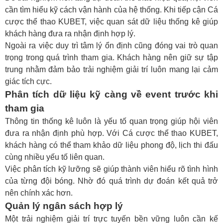
cần tìm hiểu kỹ cách vận hành của hệ thống. Khi tiếp cận
Cá
cược thể thao KUBET
, việc quan sát dữ liệu thống kê giúp
khách hàng đưa ra nhận định hợp lý.
Ngoài ra việc duy trì tâm lý ổn định cũng đóng vai trò quan
trọng trong quá trình tham gia. Khách hàng nên giữ sự tập
trung nhằm đảm bảo trải nghiệm giải trí luôn mang lại cảm
giác tích cực.
Phân tích dữ liệu kỹ càng về event trước khi
tham gia
Thông tin thống kê luôn là yếu tố quan trọng giúp hội viên
đưa ra nhận định phù hợp. Với
Cá cược thể thao KUBET
,
khách hàng có thể tham khảo dữ liệu phong độ, lịch thi đấu
cùng nhiều yếu tố liên quan.
Việc phân tích kỹ lưỡng sẽ giúp thành viên hiểu rõ tình hình
của từng đội bóng. Nhờ đó quá trình dự đoán kết quả trở
nên chính xác hơn.
Quản lý ngân sách hợp lý
Một trải nghiệm giải trí trực tuyến bền vững luôn cần kế