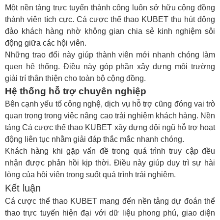
Một nền tảng trực tuyến thành công luôn sở hữu cộng đồng
thành viên tích cực.
Cá cược thể thao KUBET
thu hút đông
đảo khách hàng nhờ không gian chia sẻ kinh nghiệm sôi
động giữa các hội viên.
Những trao đổi này giúp thành viên mới nhanh chóng làm
quen hệ thống. Điều này góp phần xây dựng môi trường
giải trí thân thiện cho toàn bộ cộng đồng.
Hệ thống hỗ trợ chuyên nghiệp
Bên cạnh yếu tố công nghệ, dịch vụ hỗ trợ cũng đóng vai trò
quan trọng trong việc nâng cao trải nghiệm khách hàng. Nền
tảng
Cá cược thể thao KUBET
xây dựng đội ngũ hỗ trợ hoạt
động liên tục nhằm giải đáp thắc mắc nhanh chóng.
Khách hàng khi gặp vấn đề trong quá trình truy cập đều
nhận được phản hồi kịp thời. Điều này giúp duy trì sự hài
lòng của hội viên trong suốt quá trình trải nghiệm.
Kết luận
Cá cược thể thao KUBET
mang đến nền tảng dự đoán thể
thao trực tuyến hiện đại với dữ liệu phong phú, giao diện