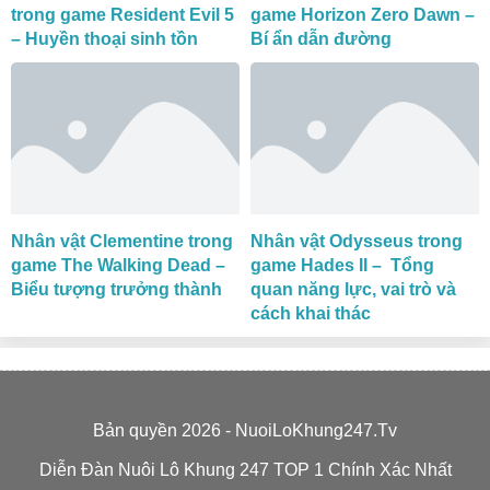
trong game Resident Evil 5
game Horizon Zero Dawn –
– Huyền thoại sinh tồn
Bí ẩn dẫn đường
Nhân vật Clementine trong
Nhân vật Odysseus trong
game The Walking Dead –
game Hades II – Tổng
Biểu tượng trưởng thành
quan năng lực, vai trò và
cách khai thác
Bản quyền 2026 - NuoiLoKhung247.Tv
Diễn Đàn Nuôi Lô Khung 247 TOP 1 Chính Xác Nhất