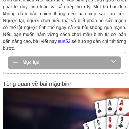
phải tư duy, tính toán và sắp xếp hợp lý. Một bộ bài đẹp
không đảm bảo chiến thắng nếu bạn xếp sai cấu trúc.
Ngược lại, người chơi hiểu luật và biết phân bổ sức mạnh
có thể lật ngược tình thế ngay cả khi bài không quá mạnh.
Nếu bạn muốn nắm vững cách chơi mậu binh từ cơ bản
đến nâng cao, bài viết này
sun52
sẽ hướng dẫn chi tiết từng
bước.
Mục lục
Tổng quan về bài mậu binh