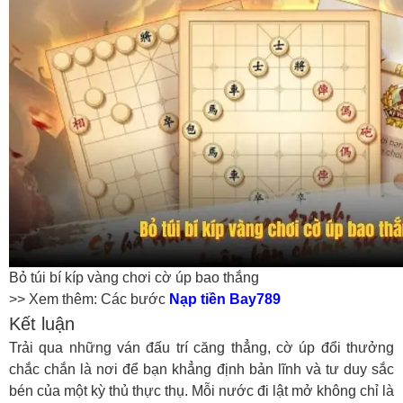
Bỏ túi bí kíp vàng chơi cờ úp bao thắng
>> Xem thêm: Các bước
Nạp tiền Bay789
Kết luận
Trải qua những ván đấu trí căng thẳng, cờ úp đổi thưởng
chắc chắn là nơi để bạn khẳng định bản lĩnh và tư duy sắc
bén của một kỳ thủ thực thụ. Mỗi nước đi lật mở không chỉ là