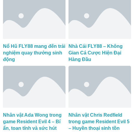
Nổ Hũ FLY88 mang đến trải
Nhà Cái FLY88 – Không
nghiệm quay thưởng sinh
Gian Cá Cược Hiện Đại
động
Hàng Đầu
Nhân vật Ada Wong trong
Nhân vật Chris Redfield
game Resident Evil 4 – Bí
trong game Resident Evil 5
ẩn, toan tính và sức hút
– Huyền thoại sinh tồn