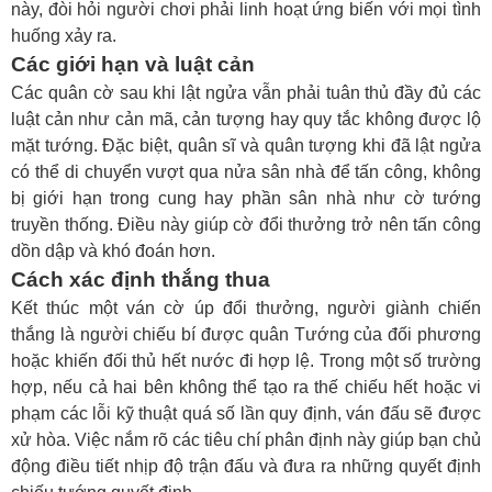
này, đòi hỏi người chơi phải linh hoạt ứng biến với mọi tình
huống xảy ra.
Các giới hạn và luật cản
Các quân cờ sau khi lật ngửa vẫn phải tuân thủ đầy đủ các
luật cản như cản mã, cản tượng hay quy tắc không được lộ
mặt tướng. Đặc biệt, quân sĩ và quân tượng khi đã lật ngửa
có thể di chuyển vượt qua nửa sân nhà để tấn công, không
bị giới hạn trong cung hay phần sân nhà như cờ tướng
truyền thống. Điều này giúp cờ đổi thưởng trở nên tấn công
dồn dập và khó đoán hơn.
Cách xác định thắng thua
Kết thúc một ván cờ úp đổi thưởng, người giành chiến
thắng là người chiếu bí được quân Tướng của đối phương
hoặc khiến đối thủ hết nước đi hợp lệ. Trong một số trường
hợp, nếu cả hai bên không thể tạo ra thế chiếu hết hoặc vi
phạm các lỗi kỹ thuật quá số lần quy định, ván đấu sẽ được
xử hòa. Việc nắm rõ các tiêu chí phân định này giúp bạn chủ
động điều tiết nhịp độ trận đấu và đưa ra những quyết định