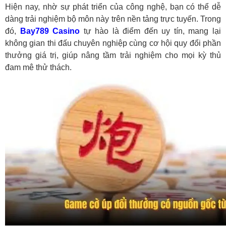
Hiện nay, nhờ sự phát triển của công nghệ, bạn có thể dễ
dàng trải nghiệm bộ môn này trên nền tảng trực tuyến. Trong
đó,
Bay789 Casino
tự hào là điểm đến uy tín, mang lại
không gian thi đấu chuyên nghiệp cùng cơ hội quy đổi phần
thưởng giá trị, giúp nâng tầm trải nghiệm cho mọi kỳ thủ
đam mê thử thách.