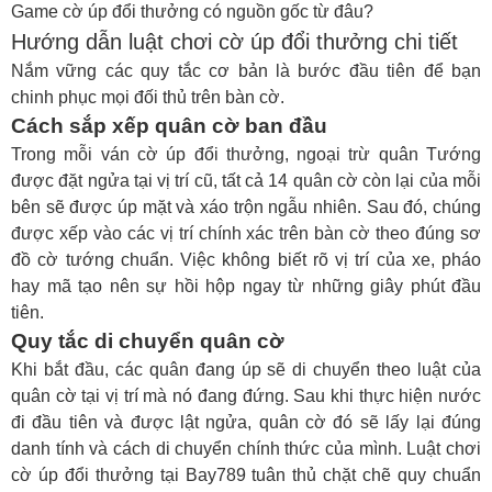
Game cờ úp đổi thưởng có nguồn gốc từ đâu?
Hướng dẫn luật chơi cờ úp đổi thưởng chi tiết
Nắm vững các quy tắc cơ bản là bước đầu tiên để bạn
chinh phục mọi đối thủ trên bàn cờ.
Cách sắp xếp quân cờ ban đầu
Trong mỗi ván cờ úp đổi thưởng, ngoại trừ quân Tướng
được đặt ngửa tại vị trí cũ, tất cả 14 quân cờ còn lại của mỗi
bên sẽ được úp mặt và xáo trộn ngẫu nhiên. Sau đó, chúng
được xếp vào các vị trí chính xác trên bàn cờ theo đúng sơ
đồ cờ tướng chuẩn. Việc không biết rõ vị trí của xe, pháo
hay mã tạo nên sự hồi hộp ngay từ những giây phút đầu
tiên.
Quy tắc di chuyển quân cờ
Khi bắt đầu, các quân đang úp sẽ di chuyển theo luật của
quân cờ tại vị trí mà nó đang đứng. Sau khi thực hiện nước
đi đầu tiên và được lật ngửa, quân cờ đó sẽ lấy lại đúng
danh tính và cách di chuyển chính thức của mình. Luật chơi
cờ úp đổi thưởng tại Bay789 tuân thủ chặt chẽ quy chuẩn