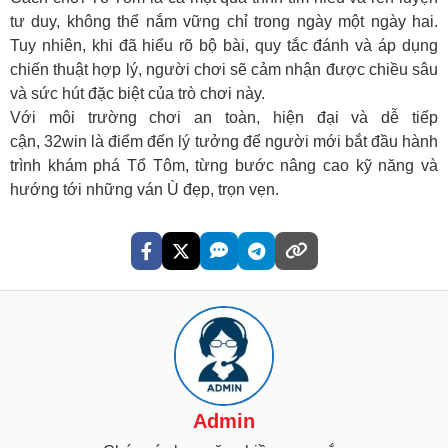
tư duy, không thể nắm vững chỉ trong ngày một ngày hai.
Tuy nhiên, khi đã hiểu rõ bộ bài, quy tắc đánh và áp dụng
chiến thuật hợp lý, người chơi sẽ cảm nhận được chiều sâu
và sức hút đặc biệt của trò chơi này.
Với môi trường chơi an toàn, hiện đại và dễ tiếp
cận,
32win
là điểm đến lý tưởng để người mới bắt đầu hành
trình khám phá Tổ Tôm, từng bước nâng cao kỹ năng và
hướng tới những ván Ù đẹp, trọn vẹn.
Admin