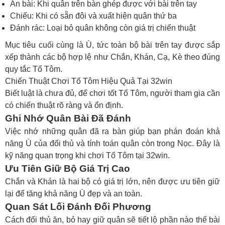
Ăn bài
: Khi quân trên bàn ghép được với bài trên tay
Chiếu
: Khi có sẵn đôi và xuất hiện quân thứ ba
Đánh rác
: Loại bỏ quân không còn giá trị chiến thuật
Mục tiêu cuối cùng là
Ù
, tức toàn bộ bài trên tay được sắp
xếp thành các bộ hợp lệ như
Chắn, Khán, Cạ, Kè
theo đúng
quy tắc Tổ Tôm.
Chiến Thuật Chơi Tổ Tôm Hiệu Quả Tại 32win
Biết luật là chưa đủ, để chơi tốt Tổ Tôm, người tham gia cần
có chiến thuật rõ ràng và ổn định.
Ghi Nhớ Quân Bài Đã Đánh
Việc nhớ những quân đã ra bàn giúp bạn phán đoán khả
năng Ù của đối thủ và tính toán quân còn trong Nọc. Đây là
kỹ năng quan trọng khi chơi Tổ Tôm tại
32win
.
Ưu Tiên Giữ Bộ Giá Trị Cao
Chắn và Khán là hai bộ có giá trị lớn, nên được ưu tiên giữ
lại để tăng khả năng Ù đẹp và an toàn.
Quan Sát Lối Đánh Đối Phương
Cách đối thủ ăn, bỏ hay giữ quân sẽ tiết lộ phần nào thế bài