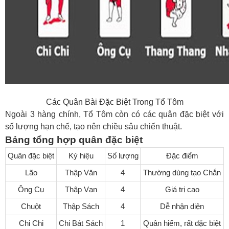
Các Quân Bài Đặc Biệt Trong Tổ Tôm
Ngoài 3 hàng chính, Tổ Tôm còn có các quân đặc biệt với
số lượng hạn chế, tạo nên chiều sâu chiến thuật.
Bảng tổng hợp quân đặc biệt
Quân đặc biệt
Ký hiệu
Số lượng
Đặc điểm
Lão
Thập Văn
4
Thường dùng tạo Chắn
Ông Cụ
Thập Vạn
4
Giá trị cao
Chuột
Thập Sách
4
Dễ nhận diện
Chi Chi
Chi Bát Sách
1
Quân hiếm, rất đặc biệt