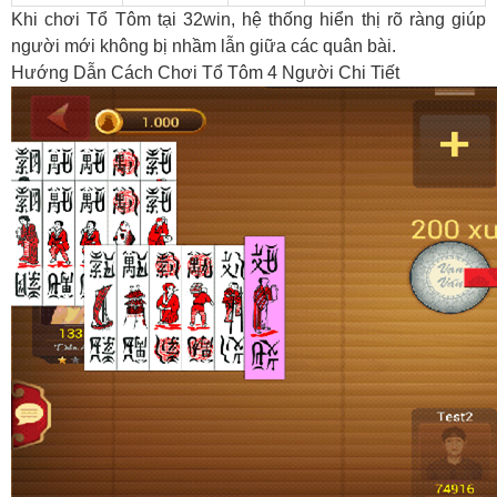
Khi chơi Tổ Tôm tại
32win
, hệ thống hiển thị rõ ràng giúp
người mới không bị nhầm lẫn giữa các quân bài.
Hướng Dẫn Cách Chơi Tổ Tôm 4 Người Chi Tiết