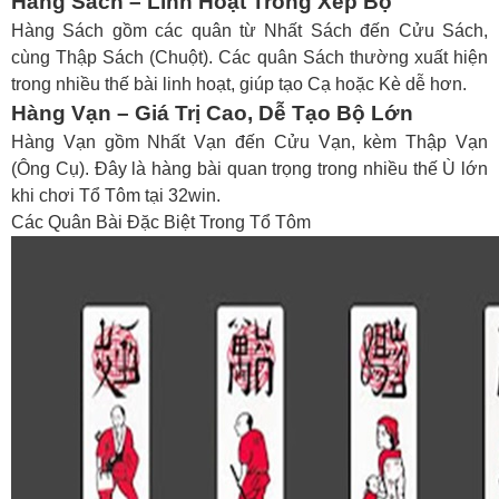
Hàng Sách – Linh Hoạt Trong Xếp Bộ
Hàng Sách gồm các quân từ
Nhất Sách đến Cửu Sách
,
cùng
Thập Sách (Chuột)
. Các quân Sách thường xuất hiện
trong nhiều thế bài linh hoạt, giúp tạo Cạ hoặc Kè dễ hơn.
Hàng Vạn – Giá Trị Cao, Dễ Tạo Bộ Lớn
Hàng Vạn gồm
Nhất Vạn đến Cửu Vạn
, kèm
Thập Vạn
(Ông Cụ)
. Đây là hàng bài quan trọng trong nhiều thế Ù lớn
khi chơi Tổ Tôm tại
32win
.
Các Quân Bài Đặc Biệt Trong Tổ Tôm