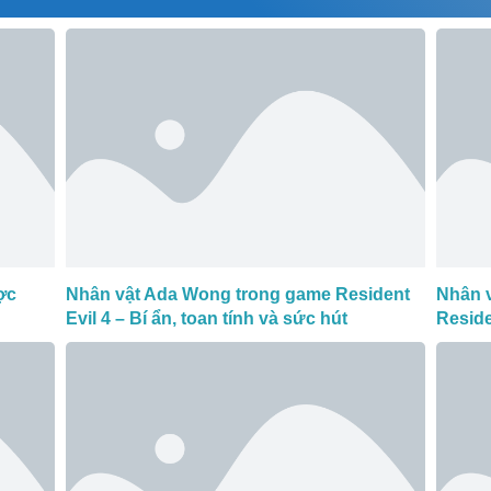
ợc
Nhân vật Ada Wong trong game Resident
Nhân v
Evil 4 – Bí ẩn, toan tính và sức hút
Reside