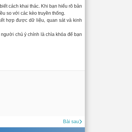
biết cách khai thác. Khi bạn hiểu rõ bản
iều so với các kèo truyền thống.
kết hợp được dữ liệu, quan sát và kinh
t người chú ý chính là chìa khóa để bạn
Bài sau