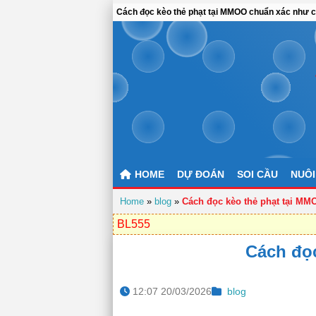
Cách đọc kèo thẻ phạt tại MMOO chuẩn xác như c
HOME
DỰ ĐOÁN
SOI CẦU
NUÔI
Home
»
blog
»
Cách đọc kèo thẻ phạt tại MM
BL555
Cách đọc
12:07 20/03/2026
blog