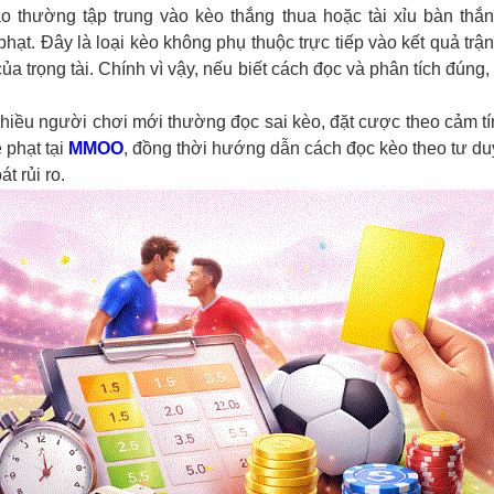
o thường tập trung vào kèo thắng thua hoặc tài xỉu bàn th
hạt. Đây là loại kèo không phụ thuộc trực tiếp vào kết quả trậ
ủa trọng tài. Chính vì vậy, nếu biết cách đọc và phân tích đúng, 
nhiều người chơi mới thường đọc sai kèo, đặt cược theo cảm tí
 phạt tại
MMOO
, đồng thời hướng dẫn cách đọc kèo theo tư du
t rủi ro.