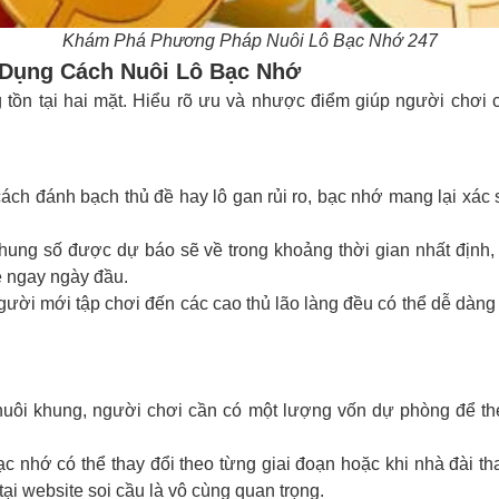
Khám Phá Phương Pháp Nuôi Lô Bạc Nhớ 247
 Dụng Cách Nuôi Lô Bạc Nhớ
tồn tại hai mặt. Hiểu rõ ưu và nhược điểm giúp người chơi 
ách đánh bạch thủ đề hay lô gan rủi ro, bạc nhớ mang lại xác
hung số được dự báo sẽ về trong khoảng thời gian nhất định, 
ề ngay ngày đầu.
ười mới tập chơi đến các cao thủ lão làng đều có thể dễ dàng
nuôi khung, người chơi cần có một lượng vốn dự phòng để th
c nhớ có thể thay đổi theo từng giai đoạn hoặc khi nhà đài th
tại website soi cầu là vô cùng quan trọng.