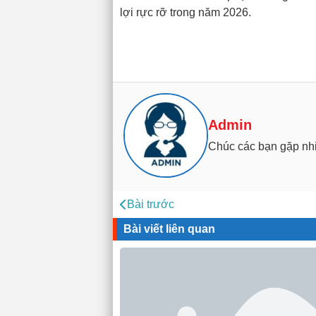
lợi rực rỡ trong năm 2026.
Admin
Chúc các bạn gặp n
Bài trước
Bài viết liên quan