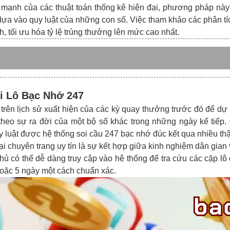
 mạnh của các thuật toán thống kê hiện đại, phương pháp nà
ựa vào quy luật của những con số. Việc tham khảo các phân t
 tối ưu hóa tỷ lệ trúng thưởng lên mức cao nhất.
 Lô Bạc Nhớ 247
rên lịch sử xuất hiện của các kỳ quay thưởng trước đó để dự 
theo sự ra đời của một bộ số khác trong những ngày kế tiếp
y luật được hệ thống soi cầu 247 bạc nhớ đúc kết qua nhiều thậ
 chuyên trang uy tín là sự kết hợp giữa kinh nghiệm dân gian 
ô thủ có thể dễ dàng truy cập vào hệ thống để tra cứu các cặp l
hoặc 5 ngày một cách chuẩn xác.