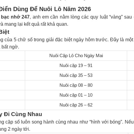
Điển Dùng Để Nuôi Lô Năm 2026
o bạc nhớ 247
, anh em cần nằm lòng các quy luật “vàng” sau
à mang lại kết quả rất khả quan.
Biệt
g của 5 chữ số trong giải đặc biệt ngày hôm trước. Đây là m
 bất ngờ.
Nuôi Cặp Lô Cho Ngày Mai
Nuôi cặp 19 – 91
Nuôi cặp 35 – 53
Nuôi cặp 08 – 80
Nuôi cặp 01 – 10
Nuôi cặp 26 – 62
y Đi Cùng Nhau
g cặp số luôn song hành cùng nhau như “hình với bóng”. Nếu 
ung 2 ngày tới.