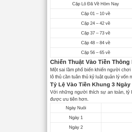
Cặp Lô Đã Về Hôm Nay
Cặp 01 – 10 về
Cặp 24 – 42 về
Cặp 37 – 73 về
Cặp 48 – 84 về
Cặp 56 – 65 về
Chiến Thuật Vào Tiền Thông
Một sai lầm phổ biến khiến người chơi 
lô thủ cần tuân thủ kỷ luật quản lý vốn
Tỷ Lệ Vào Tiền Khung 3 Ngày (
Với những người thích sự an toàn, tỷ l
được ưu tiên hơn.
Ngày Nuôi
Ngày 1
Ngày 2