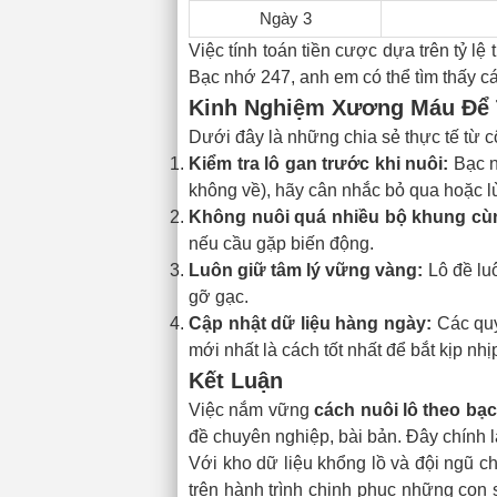
Ngày 3
Việc tính toán tiền cược dựa trên tỷ l
Bạc nhớ 247, anh em có thể tìm thấy cá
Kinh Nghiệm Xương Máu Để T
Dưới đây là những chia sẻ thực tế từ 
Kiểm tra lô gan trước khi nuôi:
Bạc n
không về), hãy cân nhắc bỏ qua hoặc lù
Không nuôi quá nhiều bộ khung cùn
nếu cầu gặp biến động.
Luôn giữ tâm lý vững vàng:
Lô đề luô
gỡ gạc.
Cập nhật dữ liệu hàng ngày:
Các quy
mới nhất là cách tốt nhất để bắt kịp nhị
Kết Luận
Việc nắm vững
cách nuôi lô theo bạ
đề chuyên nghiệp, bài bản. Đây chính l
Với kho dữ liệu khổng lồ và đội ngũ c
trên hành trình chinh phục những con