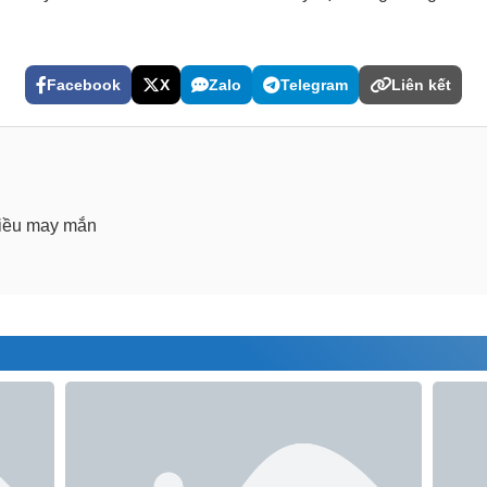
Facebook
X
Zalo
Telegram
Liên kết
hiều may mắn