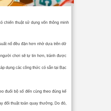
có chiến thuật sử dụng vốn thông minh
 suất nổ đều đặn hơn nhờ dựa trên dữ
người chơi sẽ tự tin hơn, tránh được
 áp dụng các công thức có sẵn tại Bạc
eo đuổi bộ số đến cùng theo đúng kế
ay đổi thuật toán quay thưởng. Do đó,