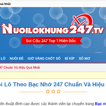
Quả Nhất
 LÔ
NUÔI ĐỀ
GIỜ VÀNG CHỐT SỐ
BÍ KÍP
SỔ MƠ
47 Chuẩn Và Hiệu Quả Nhất
i Lô Theo Bạc Nhớ 247 Chuẩn Và Hiệu
iến thuật đỉnh cao được các thành viên tại chuyên trang
Bạc n