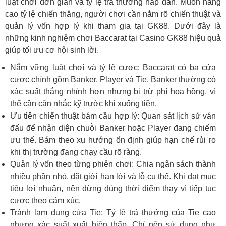
luật chơi đơn giản và tỷ lệ trả thưởng hấp dẫn. Muốn nâng
cao tỷ lệ chiến thắng, người chơi cần nắm rõ chiến thuật và
quản lý vốn hợp lý khi tham gia tại GK88. Dưới đây là
những kinh nghiệm chơi Baccarat tại Casino GK88 hiệu quả
giúp tối ưu cơ hội sinh lời.
Nắm vững luật chơi và tỷ lệ cược: Baccarat có ba cửa
cược chính gồm Banker, Player và Tie. Banker thường có
xác suất thắng nhỉnh hơn nhưng bị trừ phí hoa hồng, vì
thế cần cân nhắc kỹ trước khi xuống tiền.
Ưu tiên chiến thuật bám cầu hợp lý: Quan sát lịch sử ván
đấu để nhận diện chuỗi Banker hoặc Player đang chiếm
ưu thế. Bám theo xu hướng ổn định giúp hạn chế rủi ro
khi thị trường đang chạy cầu rõ ràng.
Quản lý vốn theo từng phiên chơi: Chia ngân sách thành
nhiều phần nhỏ, đặt giới hạn lời và lỗ cụ thể. Khi đạt mục
tiêu lợi nhuận, nên dừng đúng thời điểm thay vì tiếp tục
cược theo cảm xúc.
Tránh lạm dụng cửa Tie: Tỷ lệ trả thưởng của Tie cao
nhưng xác suất xuất hiện thấp. Chỉ nên sử dụng như