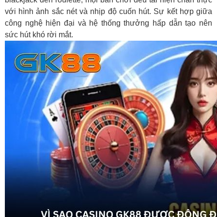
với hình ảnh sắc nét và nhịp độ cuốn hút. Sự kết hợp giữa
công nghệ hiện đại và hệ thống thưởng hấp dẫn tạo nên
sức hút khó rời mắt.