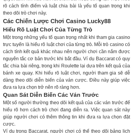
rõ cách tính điểm và luật chia bài là yếu tố quan trọng khi
theo dõi trò chơi này.
Các Chiến Lược Chơi Casino Lucky88
Hiểu Rõ Luật Chơi Của Từng Trò
Một trong những yếu tố quan trọng nhất khi tham gia casino
trực tuyến là hiểu rõ luật chơi của từng trò. Mỗi trò casino có
cách tính kết quả khác nhau nên người chơi cần nắm được
nguyên tắc cơ bản trước khi bắt đầu. Ví dụ Baccarat có quy
tắc chia bài riêng, trong khi Roulette lại dựa trên kết quả của
bánh xe quay. Khi hiểu rõ luật chơi, người tham gia sẽ dễ
dàng theo dõi diễn biến của ván cược. Điều này giúp việc
đưa ra lựa chọn trở nên rõ ràng hơn.
Quan Sát Diễn Biến Các Ván Trước
Một số người thường theo dõi kết quả của các ván trước để
hiểu rõ hơn cách trò chơi đang diễn ra. Việc quan sát này
giúp người chơi có thêm thông tin khi đưa ra lựa chọn đặt
cược.
Ví dụ trong Baccarat, người chơi có thể theo dõi bảng lịch