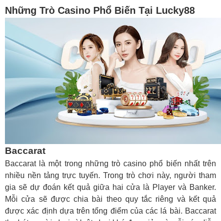
Những Trò Casino Phổ Biến Tại Lucky88
Baccarat
Baccarat là một trong những trò casino phổ biến nhất trên
nhiều nền tảng trực tuyến. Trong trò chơi này, người tham
gia sẽ dự đoán kết quả giữa hai cửa là Player và Banker.
Mỗi cửa sẽ được chia bài theo quy tắc riêng và kết quả
được xác định dựa trên tổng điểm của các lá bài. Baccarat