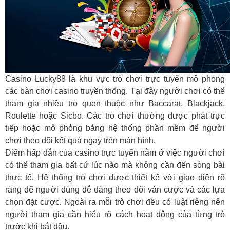
Casino Lucky88 là khu vực trò chơi trực tuyến mô phỏng
các bàn chơi casino truyền thống. Tại đây người chơi có thể
tham gia nhiều trò quen thuộc như Baccarat, Blackjack,
Roulette hoặc Sicbo. Các trò chơi thường được phát trực
tiếp hoặc mô phỏng bằng hệ thống phần mềm để người
chơi theo dõi kết quả ngay trên màn hình.
Điểm hấp dẫn của casino trực tuyến nằm ở việc người chơi
có thể tham gia bất cứ lúc nào mà không cần đến sòng bài
thực tế. Hệ thống trò chơi được thiết kế với giao diện rõ
ràng để người dùng dễ dàng theo dõi ván cược và các lựa
chọn đặt cược. Ngoài ra mỗi trò chơi đều có luật riêng nên
người tham gia cần hiểu rõ cách hoạt động của từng trò
trước khi bắt đầu.