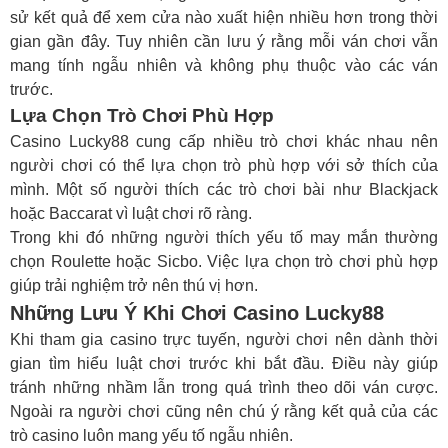
sử kết quả để xem cửa nào xuất hiện nhiều hơn trong thời
gian gần đây. Tuy nhiên cần lưu ý rằng mỗi ván chơi vẫn
mang tính ngẫu nhiên và không phụ thuộc vào các ván
trước.
Lựa Chọn Trò Chơi Phù Hợp
Casino Lucky88 cung cấp nhiều trò chơi khác nhau nên
người chơi có thể lựa chọn trò phù hợp với sở thích của
mình. Một số người thích các trò chơi bài như Blackjack
hoặc Baccarat vì luật chơi rõ ràng.
Trong khi đó những người thích yếu tố may mắn thường
chọn Roulette hoặc Sicbo. Việc lựa chọn trò chơi phù hợp
giúp trải nghiệm trở nên thú vị hơn.
Những Lưu Ý Khi Chơi Casino Lucky88
Khi tham gia casino trực tuyến, người chơi nên dành thời
gian tìm hiểu luật chơi trước khi bắt đầu. Điều này giúp
tránh những nhầm lẫn trong quá trình theo dõi ván cược.
Ngoài ra người chơi cũng nên chú ý rằng kết quả của các
trò casino luôn mang yếu tố ngẫu nhiên.