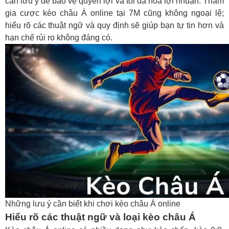
cần lưu ý để bảo vệ quyền lợi và tối đa hóa lợi nhuận. Tham
gia cược kèo châu Á online tại 7M cũng không ngoại lệ;
hiểu rõ các thuật ngữ và quy định sẽ giúp bạn tự tin hơn và
hạn chế rủi ro không đáng có.
Những lưu ý cần biết khi chơi kèo châu Á online
Hiểu rõ các thuật ngữ và loại kèo châu Á