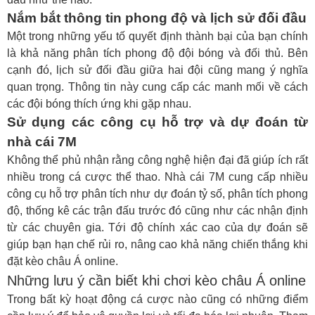
Nắm bắt thông tin phong độ và lịch sử đối đầu
Một trong những yếu tố quyết định thành bại của bạn chính
là khả năng phân tích phong độ đội bóng và đối thủ. Bên
cạnh đó, lịch sử đối đầu giữa hai đội cũng mang ý nghĩa
quan trọng. Thông tin này cung cấp các manh mối về cách
các đội bóng thích ứng khi gặp nhau.
Sử dụng các công cụ hỗ trợ và dự đoán từ
nhà cái 7M
Không thể phủ nhận rằng công nghệ hiện đại đã giúp ích rất
nhiều trong cá cược thể thao. Nhà cái 7M cung cấp nhiều
công cụ hỗ trợ phân tích như dự đoán tỷ số, phân tích phong
độ, thống kê các trận đấu trước đó cũng như các nhận định
từ các chuyên gia. Tới độ chính xác cao của dự đoán sẽ
giúp bạn hạn chế rủi ro, nâng cao khả năng chiến thắng khi
đặt kèo châu Á online.
Những lưu ý cần biết khi chơi kèo châu Á online
Trong bất kỳ hoạt động cá cược nào cũng có những điểm