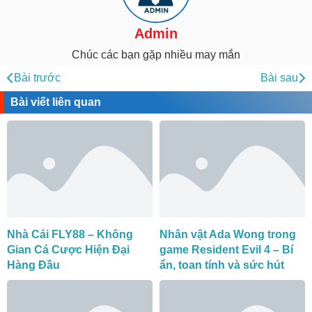
Admin
Chúc các bạn gặp nhiều may mắn
Bài trước
Bài sau
Bài viết liên quan
Nhà Cái FLY88 – Không
Nhân vật Ada Wong trong
Gian Cá Cược Hiện Đại
game Resident Evil 4 – Bí
Hàng Đầu
ẩn, toan tính và sức hút