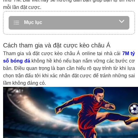
mỗi lần đặt cược.
Mục lục
Cách tham gia và đặt cược kèo châu Á
Tham gia và đặt cược kèo châu Á online tại nhà cái
7M tỷ
số bóng đá
không hề khó nếu bạn nắm vững các bước cơ
bản. Điều quan trọng là bạn cần hiểu rõ quy trình từ khi lựa
chọn trận đấu tới khi xác nhận đặt cược để tránh những sai
lầm không đáng có.