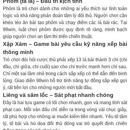
Phỏm (tá lả) – Đấu trí kịch tính
Phỏm là trò chơi dành cho những ai yêu thích sự tính toán
logic và khả năng phán đoán tâm lý đối thủ. Người chơi cần
khéo léo ăn bài tạo phỏm và chạy điểm các lá bài rác. Tại
98win, luật chơi phỏm được quy định rõ ràng, minh bạch
giúp người chơi an tâm thi triển chiến thuật.
Xập Xám – Game bài yêu cầu kỹ năng xếp bài
thông minh
Trò chơi đòi hỏi cược thủ phải xếp 13 lá bài thành 3 chi (chi
đầu, chi giữa, chi cuối) sao cho chi trước mạnh hơn chi sau.
Chỉ một sai lầm nhỏ trong cách sắp xếp có thể dẫn đến binh
lủng. Giao diện 98win hỗ trợ tính năng tự động sắp xếp gợi
ý, rất tiện lợi cho những người mới bắt đầu.
Liêng và sâm lốc – Sát phạt nhanh chóng
Đây là hai tựa game có lối chơi nhanh, gọn và mang tính sát
phạt cao. Mỗi ván đấu chỉ diễn ra trong vòng vài chục giây,
rất phù hợp cho những ai muốn kiếm tiền nhanh. Yếu tố tâm
lý, tố bài và hù dọa đối thủ đóng vai trò quyết định chiến