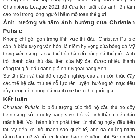
Champions League 2021 đã đưa tên tuổi của anh lên tầm
cao mới trong lòng người hâm mộ toàn thế giới.
Ảnh hưởng và tầm ảnh hưởng của Christian
Pulisic
Không chỉ gói gọn trong lĩnh vực thi đấu, Christian Pulisic
còn là biểu tượng văn hóa, là niềm hy vọng của bóng đá Mỹ
trong việc nâng cao vị thế trên bản đồ bóng đá thế giới. Anh
trở thành cầu thủ đầu tiên của Mỹ đạt được nhiều thành
công tại giải đấu danh giá như Ngoại hạng Anh.
Sự tận tâm và thái độ chuyên nghiệp của anh còn thúc đẩy
các thế hệ cầu thủ trẻ nỗ lực rèn luyện, hướng tới mục tiêu
xây dựng nền bóng đá mạnh mẽ hơn cho quốc gia.
Kết luận
Christian Pulisic
là biểu tượng của thế hệ cầu thủ trẻ đầy
tiềm năng, sở hữu kỹ năng vượt trội và tinh thần chiến đấu
mãnh liệt. Với hành trình phát triển từ những ngày đầu tiên
tại Mỹ đến khi trở thành sao quốc tế, anh đã chứng minh
rằng đam mê và nỗ lực không bao giờ uổng phí. Sự nghiệp