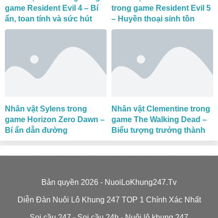
game Resident Evil 4 – Bí
trong game Resident Evil 5
ẩn, toan tính và sức hút
– Huyền thoại sinh tồn
Nhân vật Sylens trong
Nhân vật Clementine trong
game Horizon Zero Dawn –
game The Walking Dead –
Bí ẩn dẫn đường
Biểu tượng trưởng thành
Bản quyền 2026 - NuoiLoKhung247.Tv
Diễn Đàn Nuôi Lô Khung 247 TOP 1 Chính Xác Nhất
Soi cầu 247
-
Soi cầu 24h
-
Nuôi lô khung 247