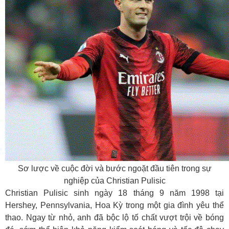
Sơ lược về cuộc đời và bước ngoặt đầu tiên trong sự
nghiệp của Christian Pulisic
Christian Pulisic sinh ngày 18 tháng 9 năm 1998 tại
Hershey, Pennsylvania, Hoa Kỳ trong một gia đình yêu thể
thao. Ngay từ nhỏ, anh đã bộc lộ tố chất vượt trội về bóng