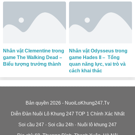
Nhân vật Clementine trong
Nhân vật Odysseus trong
game The Walking Dead –
game Hades II – Tổng
Biểu tượng trưởng thành
quan năng lực, vai trò và
cách khai thác
Bản quyền 2026 - NuoiLoKhung247.Tv
Diễn Đàn Nuôi Lô Khung 247 TOP 1 Chính Xác Nhất
Soi cầu 247
-
Soi cầu 24h
-
Nuôi lô khung 247