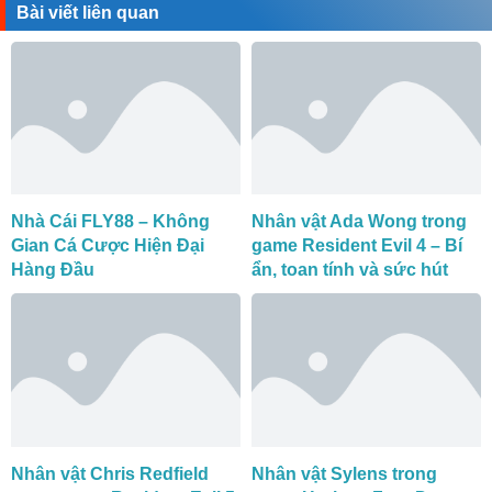
Bài viết liên quan
Nhà Cái FLY88 – Không
Nhân vật Ada Wong trong
Gian Cá Cược Hiện Đại
game Resident Evil 4 – Bí
Hàng Đầu
ẩn, toan tính và sức hút
Nhân vật Chris Redfield
Nhân vật Sylens trong