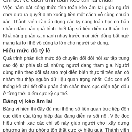
Việc nắm bắt công thức tính toán
kèo âm lai
giúp người
chơi đưa ra quyết định xuống tiền một cách vô cùng chuẩn
xác. Thành viên cần áp dụng các kỹ năng toán học cơ bản
nhằm đảm bảo quá trình thiết lập số liệu diễn ra thuận lợi.
Khả năng phản xạ nhanh nhạy trước mọi biến động bất ngờ
mang lại lợi thế vô cùng to lớn cho người sử dụng.
Hiểu mức độ tỷ lệ
Quá trình phân tích mức độ chuyển đổi đòi hỏi sự tập trung
cao độ từ phía tất cả những người đang tham gia. Người
dùng nên theo dõi sát sao mọi diễn biến thực tế trên sân cỏ
nhằm thu thập nguồn dữ liệu quan trọng nhất. Các con số
thống kê chi tiết đều phản ánh chân thực cục diện trận đấu
ở từng thời điểm cực kỳ cụ thể.
Bảng vị kèo âm lai
Bảng vị hiển thị đầy đủ mọi thông số liên quan trực tiếp đến
cục diện của từng hiệp đấu đang diễn ra sôi nổi. Việc đọc
hiểu chính xác các chỉ số này giúp người chơi xây dựng
phương án dự phòng tổn thất cực kỳ hiệu quả. Thành viên