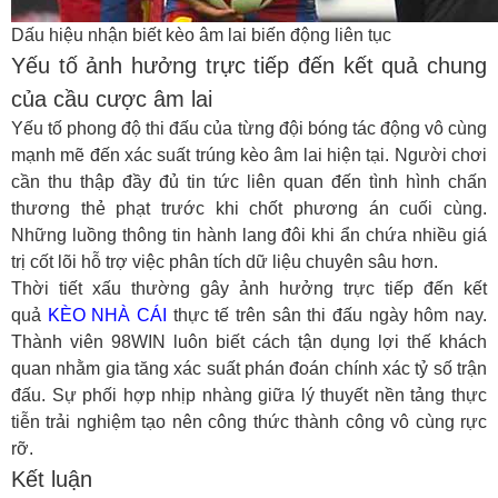
Dấu hiệu nhận biết kèo âm lai biến động liên tục
Yếu tố ảnh hưởng trực tiếp đến kết quả chung
của cầu cược âm lai
Yếu tố phong độ thi đấu của từng đội bóng tác động vô cùng
mạnh mẽ đến xác suất trúng
kèo âm lai
hiện tại. Người chơi
cần thu thập đầy đủ tin tức liên quan đến tình hình chấn
thương thẻ phạt trước khi chốt phương án cuối cùng.
Những luồng thông tin hành lang đôi khi ẩn chứa nhiều giá
trị cốt lõi hỗ trợ việc phân tích dữ liệu chuyên sâu hơn.
Thời tiết xấu thường gây ảnh hưởng trực tiếp đến kết
quả
KÈO NHÀ CÁI
thực tế trên sân thi đấu ngày hôm nay.
Thành viên 98WIN luôn biết cách tận dụng lợi thế khách
quan nhằm gia tăng xác suất phán đoán chính xác tỷ số trận
đấu. Sự phối hợp nhịp nhàng giữa lý thuyết nền tảng thực
tiễn trải nghiệm tạo nên công thức thành công vô cùng rực
rỡ.
Kết luận