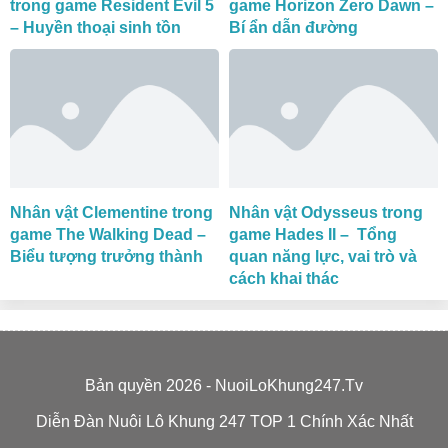
trong game Resident Evil 5
game Horizon Zero Dawn –
– Huyền thoại sinh tồn
Bí ẩn dẫn đường
Nhân vật Clementine trong
Nhân vật Odysseus trong
game The Walking Dead –
game Hades II – Tổng
Biểu tượng trưởng thành
quan năng lực, vai trò và
cách khai thác
Bản quyền 2026 - NuoiLoKhung247.Tv
Diễn Đàn Nuôi Lô Khung 247 TOP 1 Chính Xác Nhất