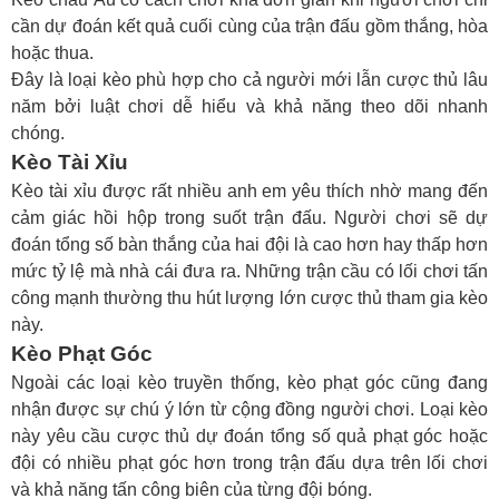
cần dự đoán kết quả cuối cùng của trận đấu gồm thắng, hòa
hoặc thua.
Đây là loại kèo phù hợp cho cả người mới lẫn cược thủ lâu
năm bởi luật chơi dễ hiểu và khả năng theo dõi nhanh
chóng.
Kèo Tài Xỉu
Kèo tài xỉu được rất nhiều anh em yêu thích nhờ mang đến
cảm giác hồi hộp trong suốt trận đấu. Người chơi sẽ dự
đoán tổng số bàn thắng của hai đội là cao hơn hay thấp hơn
mức tỷ lệ mà nhà cái đưa ra. Những trận cầu có lối chơi tấn
công mạnh thường thu hút lượng lớn cược thủ tham gia kèo
này.
Kèo Phạt Góc
Ngoài các loại kèo truyền thống, kèo phạt góc cũng đang
nhận được sự chú ý lớn từ cộng đồng người chơi. Loại kèo
này yêu cầu cược thủ dự đoán tổng số quả phạt góc hoặc
đội có nhiều phạt góc hơn trong trận đấu dựa trên lối chơi
và khả năng tấn công biên của từng đội bóng.