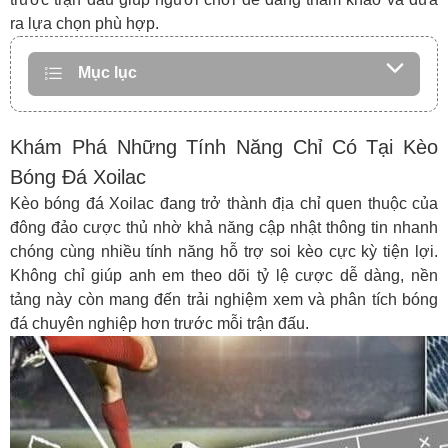
ra lựa chọn phù hợp.
Mục lục
Khám Phá Những Tính Năng Chỉ Có Tại Kèo
Bóng Đá Xoilac
Kèo bóng đá Xoilac đang trở thành địa chỉ quen thuộc của
đông đảo cược thủ nhờ khả năng cập nhật thông tin nhanh
chóng cùng nhiều tính năng hỗ trợ soi kèo cực kỳ tiện lợi.
Không chỉ giúp anh em theo dõi tỷ lệ cược dễ dàng, nền
tảng này còn mang đến trải nghiệm xem và phân tích bóng
đá chuyên nghiệp hơn trước mỗi trận đấu.