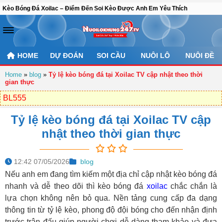
Kèo Bóng Đá Xoilac – Điểm Đến Soi Kèo Được Anh Em Yêu Thích
HOME
DỰ ĐOÁN
SOI CẦU
NUÔI LÔ
NUÔI ĐỀ
Home
»
blog
»
Tỷ lệ kèo bóng đá tại Xoilac TV cập nhật theo thời
gian thực
BL555
Tỷ lệ kèo bóng đá tại Xoilac TV cập
nhật theo thời gian thực
12:42 07/05/2026
blog
Nếu anh em đang tìm kiếm một địa chỉ cập nhật kèo bóng đá
nhanh và dễ theo dõi thì kèo bóng đá
xoilac
chắc chắn là
lựa chọn không nên bỏ qua. Nền tảng cung cấp đa dạng
thông tin từ tỷ lệ kèo, phong độ đội bóng cho đến nhận định
trước trận đấu giúp người chơi dễ dàng tham khảo và đưa