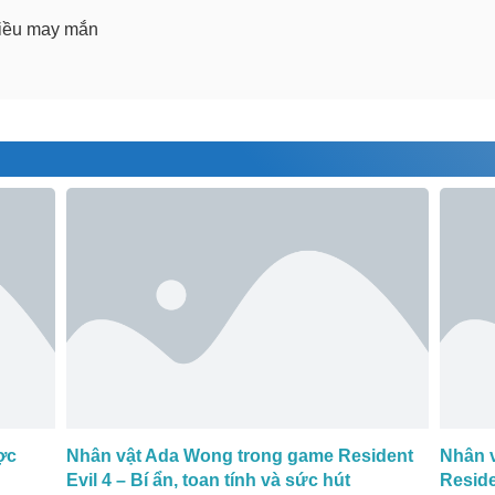
hiều may mắn
ợc
Nhân vật Ada Wong trong game Resident
Nhân v
Evil 4 – Bí ẩn, toan tính và sức hút
Reside