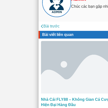
Chúc các bạn gặp n
Bài trước
Bài viết liên quan
Nhà Cái FLY88 – Không Gian Cá Cư
Hiện Đại Hàng Đầu