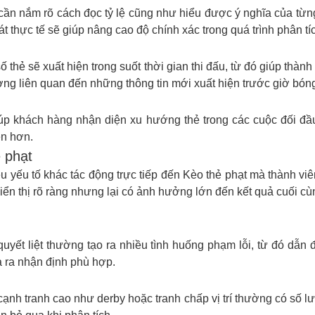
 cần nắm rõ cách đọc tỷ lệ cũng như hiểu được ý nghĩa của từng
 thực tế sẽ giúp nâng cao độ chính xác trong quá trình phân tí
số thẻ sẽ xuất hiện trong suốt thời gian thi đấu, từ đó giúp thàn
ường liên quan đến những thông tin mới xuất hiện trước giờ bóng
giúp khách hàng nhận diện xu hướng thẻ trong các cuộc đối đầ
ện hơn.
 phạt
u yếu tố khác tác động trực tiếp đến
Kèo thẻ phạt
mà thành viê
ển thị rõ ràng nhưng lại có ảnh hưởng lớn đến kết quả cuối cù
uyết liệt thường tạo ra nhiều tình huống phạm lỗi, từ đó dẫn
a ra nhận định phù hợp.
ạnh tranh cao như derby hoặc tranh chấp vị trí thường có số l