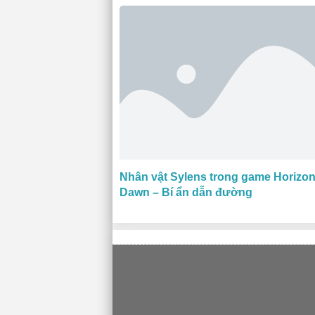
Nhân vật Sylens trong game Horizon
Dawn – Bí ẩn dẫn đường