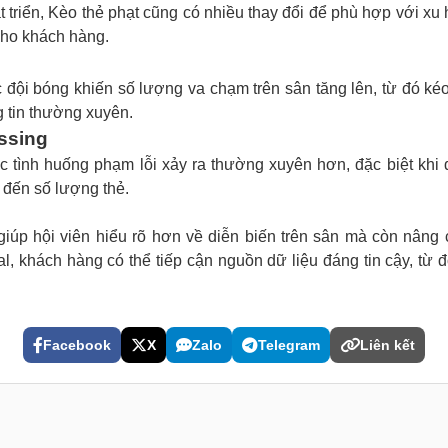
 triển,
Kèo thẻ phạt
cũng có nhiều thay đổi để phù hợp với xu 
cho khách hàng.
đội bóng khiến số lượng va chạm trên sân tăng lên, từ đó kéo
g tin thường xuyên.
ssing
c tình huống phạm lỗi xảy ra thường xuyên hơn, đặc biệt khi
p đến số lượng thẻ.
iúp hội viên hiểu rõ hơn về diễn biến trên sân mà còn nâng 
al
, khách hàng có thể tiếp cận nguồn dữ liệu đáng tin cậy, từ
Facebook
X
Zalo
Telegram
Liên kết