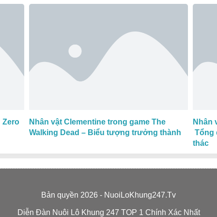
 Zero
Nhân vật Clementine trong game The
Nhân v
Walking Dead – Biểu tượng trưởng thành
Tổng q
thác
Bản quyền 2026 - NuoiLoKhung247.Tv
Diễn Đàn Nuôi Lô Khung 247 TOP 1 Chính Xác Nhất