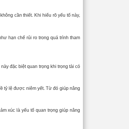
không cần thiết. Khi hiểu rõ yếu tố này,
hư hạn chế rủi ro trong quá trình tham
này đặc biệt quan trọng khi trọng tài có
ề tỷ lệ được niêm yết. Từ đó giúp nâng
cảm xúc là yếu tố quan trọng giúp nâng