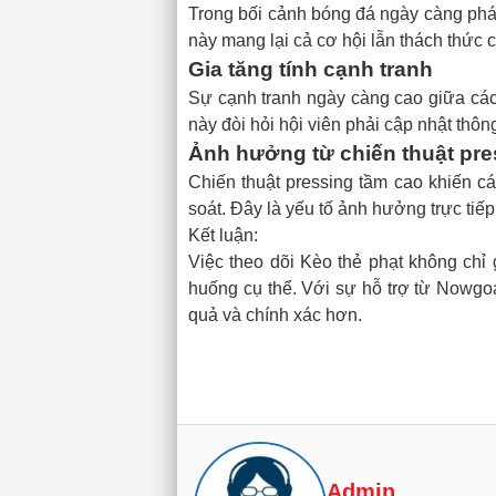
Trong bối cảnh bóng đá ngày càng phát
này mang lại cả cơ hội lẫn thách thức 
Gia tăng tính cạnh tranh
Sự cạnh tranh ngày càng cao giữa các 
này đòi hỏi hội viên phải cập nhật thôn
Ảnh hưởng từ chiến thuật pre
Chiến thuật pressing tầm cao khiến cá
soát. Đây là yếu tố ảnh hưởng trực tiế
Kết luận:
Việc theo dõi
Kèo thẻ phạt
không chỉ g
huống cụ thể. Với sự hỗ trợ từ
Nowgo
quả và chính xác hơn.
Admin