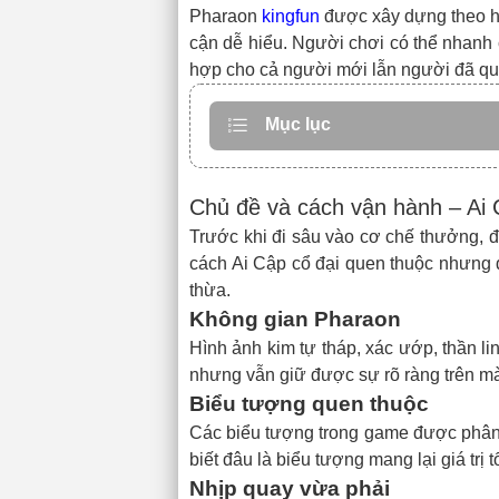
Pharaon
kingfun
được xây dựng theo hư
cận dễ hiểu. Người chơi có thể nhanh
hợp cho cả người mới lẫn người đã quen
Mục lục
Chủ đề và cách vận hành – Ai 
Trước khi đi sâu vào cơ chế thưởng, 
cách Ai Cập cổ đại quen thuộc nhưng đư
thừa.
Không gian Pharaon
Hình ảnh kim tự tháp, xác ướp, thần li
nhưng vẫn giữ được sự rõ ràng trên màn
Biểu tượng quen thuộc
Các biểu tượng trong game được phân ch
biết đâu là biểu tượng mang lại giá trị
Nhịp quay vừa phải