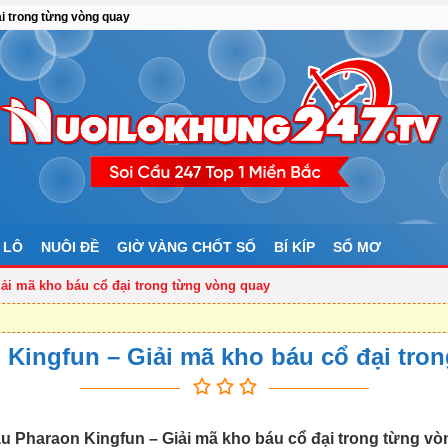
i trong từng vòng quay
 LÔ
NUÔI ĐỀ
GIỜ VÀNG CHỐT SỐ
BÍ KÍP
SỔ MƠ
ải mã kho báu cổ đại trong từng vòng quay
Kingfun – Giải mã kho báu cổ đại tro
u Pharaon Kingfun – Giải mã kho báu cổ đại trong từng vò