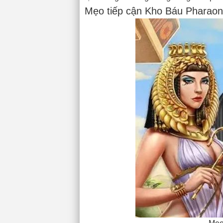
Mẹo tiếp cận Kho Báu Pharaon 