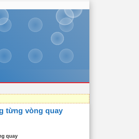
ng từng vòng quay
ng quay