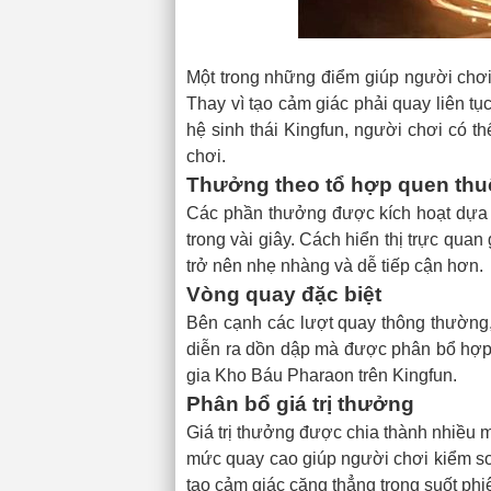
Một trong những điểm giúp người chơi
Thay vì tạo cảm giác phải quay liên tục
hệ sinh thái
Kingfun
, người chơi có t
chơi.
Thưởng theo tổ hợp quen thu
Các phần thưởng được kích hoạt dựa t
trong vài giây. Cách hiển thị trực qua
trở nên nhẹ nhàng và dễ tiếp cận hơn.
Vòng quay đặc biệt
Bên cạnh các lượt quay thông thường,
diễn ra dồn dập mà được phân bổ hợp 
gia Kho Báu Pharaon trên
Kingfun
.
Phân bổ giá trị thưởng
Giá trị thưởng được chia thành nhiều m
mức quay cao giúp người chơi kiểm soá
tạo cảm giác căng thẳng trong suốt phi