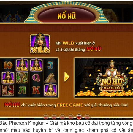
Báu Pharaon Kingfun – Giải mã kho báu cổ đại trong từng vòng
g nhờ màu sắc huyền bí và cảm giác khám phá cổ vật ẩ