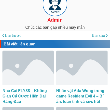
Admin
Chúc các bạn gặp nhiều may mắn
Bài trước
Bài sau
Bài viết liên quan
Nhà Cái FLY88 – Không
Nhân vật Ada Wong trong
Gian Cá Cược Hiện Đại
game Resident Evil 4 – Bí
Hàng Đầu
ẩn, toan tính và sức hút