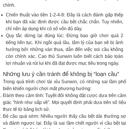
chính.
Chiến thuật vào tiền 1-2-4-8:
Đây là cách đánh gấp thếp
khi bạn đã xác định được cầu bệt chắc chắn. Tuy nhiên,
chỉ nên áp dụng khi có số vốn đủ dày.
Quy tắc dừng lại đúng lúc:
Đừng bao giờ chơi quá 2
tiếng liên tục. Khi ngồi quá lâu, tâm lý của bạn sẽ bị ảnh
hưởng bởi những ván thua, dẫn đến việc soi cầu không
còn chính xác. Cao thủ
Sunwin
luôn biết cách bảo toàn
lợi nhuận và rút lui khi đã đạt được mục tiêu trong ngày.
Những lưu ý cần tránh để không bị “loạn cầu”
Trong quá trình chơi
tài xỉu Sunwin
, có những sai lầm phổ
biến khiến người chơi mất phương hướng:
Đánh theo cảm tính:
Tuyệt đối không đặt cược dựa trên cảm
giác “hình như sắp về”. Mọi quyết định phải dựa trên số liệu
thực tế từ bảng lịch sử.
Bẻ cầu quá sớm:
Nhiều người thấy cầu bệt dài thường sợ
và đánh ngược lại. Đây là sai lầm chết người vì cầu bệt tại