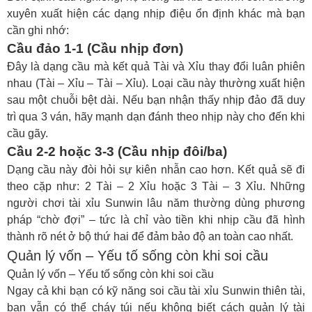
xuyên xuất hiện các dạng nhịp điệu ổn định khác mà bạn
cần ghi nhớ:
Cầu đảo 1-1 (Cầu nhịp đơn)
Đây là dạng cầu mà kết quả Tài và Xỉu thay đổi luân phiên
nhau (Tài – Xỉu – Tài – Xỉu). Loại cầu này thường xuất hiện
sau một chuỗi bệt dài. Nếu bạn nhận thấy nhịp đảo đã duy
trì qua 3 ván, hãy mạnh dạn đánh theo nhịp này cho đến khi
cầu gãy.
Cầu 2-2 hoặc 3-3 (Cầu nhịp đôi/ba)
Dạng cầu này đòi hỏi sự kiên nhẫn cao hơn. Kết quả sẽ đi
theo cặp như: 2 Tài – 2 Xỉu hoặc 3 Tài – 3 Xỉu. Những
người chơi
tài xỉu Sunwin
lâu năm thường dùng phương
pháp “chờ đợi” – tức là chỉ vào tiền khi nhịp cầu đã hình
thành rõ nét ở bộ thứ hai để đảm bảo độ an toàn cao nhất.
Quản lý vốn – Yếu tố sống còn khi soi cầu
Quản lý vốn – Yếu tố sống còn khi soi cầu
Ngay cả khi bạn có kỹ năng soi cầu
tài xỉu Sunwin
thiên tài,
bạn vẫn có thể cháy túi nếu không biết cách quản lý tài