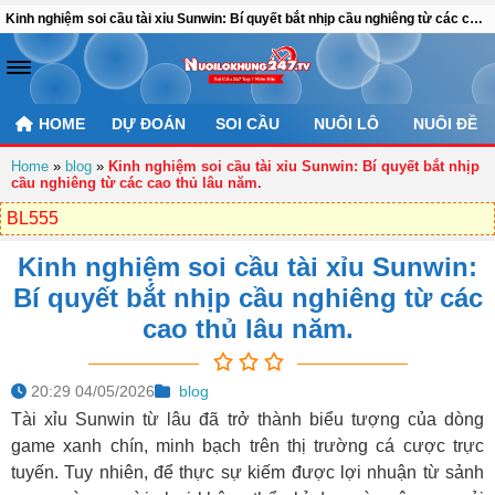
Kinh nghiệm soi cầu tài xỉu Sunwin: Bí quyết bắt nhịp cầu nghiêng từ các cao thủ lâu năm.
HOME
DỰ ĐOÁN
SOI CẦU
NUÔI LÔ
NUÔI ĐỀ
Home
»
blog
»
Kinh nghiệm soi cầu tài xỉu Sunwin: Bí quyết bắt nhịp
cầu nghiêng từ các cao thủ lâu năm.
BL555
Kinh nghiệm soi cầu tài xỉu Sunwin:
Bí quyết bắt nhịp cầu nghiêng từ các
cao thủ lâu năm.
20:29 04/05/2026
blog
Tài xỉu Sunwin
từ lâu đã trở thành biểu tượng của dòng
game xanh chín, minh bạch trên thị trường cá cược trực
tuyến. Tuy nhiên, để thực sự kiếm được lợi nhuận từ sảnh