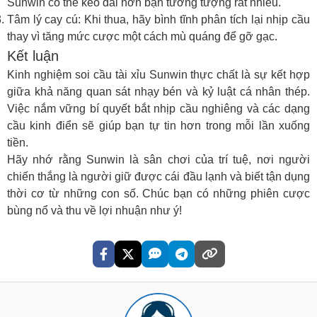
Sunwin có thể kéo dài hơn bạn tưởng tượng rất nhiều.
Tâm lý cay cú:
Khi thua, hãy bình tĩnh phân tích lại nhịp cầu
thay vì tăng mức cược một cách mù quáng để gỡ gạc.
Kết luận
Kinh nghiệm soi cầu
tài xỉu Sunwin
thực chất là sự kết hợp
giữa khả năng quan sát nhạy bén và kỷ luật cá nhân thép.
Việc nắm vững bí quyết bắt nhịp cầu nghiêng và các dạng
cầu kinh điển sẽ giúp bạn tự tin hơn trong mỗi lần xuống
tiền.
Hãy nhớ rằng
Sunwin
là sân chơi của trí tuệ, nơi người
chiến thắng là người giữ được cái đầu lạnh và biết tận dụng
thời cơ từ những con số. Chúc bạn có những phiên cược
bùng nổ và thu về lợi nhuận như ý!