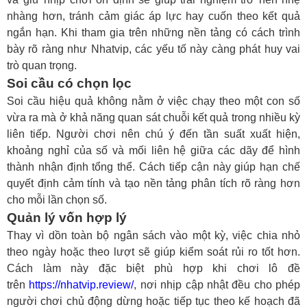
nhàng hơn, tránh cảm giác áp lực hay cuốn theo kết quả
ngắn hạn. Khi tham gia trên những nền tảng có cách trình
bày rõ ràng như
Nhatvip
, các yếu tố này càng phát huy vai
trò quan trọng.
Soi cầu có chọn lọc
Soi cầu hiệu quả không nằm ở việc chạy theo một con số
vừa ra mà ở khả năng quan sát chuỗi kết quả trong nhiều kỳ
liên tiếp. Người chơi nên chú ý đến tần suất xuất hiện,
khoảng nghỉ của số và mối liên hệ giữa các dãy để hình
thành nhận định tổng thể. Cách tiếp cận này giúp hạn chế
quyết định cảm tính và tạo nền tảng phân tích rõ ràng hơn
cho mỗi lần chọn số.
Quản lý vốn hợp lý
Thay vì dồn toàn bộ ngân sách vào một kỳ, việc chia nhỏ
theo ngày hoặc theo lượt sẽ giúp kiểm soát rủi ro tốt hơn.
Cách làm này đặc biệt phù hợp khi chơi lô đề
trên
https://nhatvip.review/
, nơi nhịp cập nhật đều cho phép
người chơi chủ động dừng hoặc tiếp tục theo kế hoạch đã