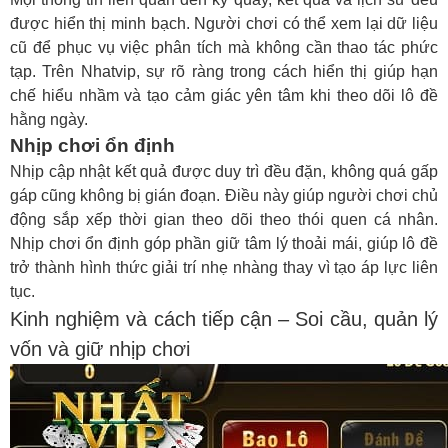
được hiển thị minh bạch. Người chơi có thể xem lại dữ liệu
cũ để phục vụ việc phân tích mà không cần thao tác phức
tạp. Trên
Nhatvip
, sự rõ ràng trong cách hiển thị giúp hạn
chế hiểu nhầm và tạo cảm giác yên tâm khi theo dõi lô đề
hằng ngày.
Nhịp chơi ổn định
Nhịp cập nhật kết quả được duy trì đều đặn, không quá gấp
gáp cũng không bị gián đoạn. Điều này giúp người chơi chủ
động sắp xếp thời gian theo dõi theo thói quen cá nhân.
Nhịp chơi ổn định góp phần giữ tâm lý thoải mái, giúp lô đề
trở thành hình thức giải trí nhẹ nhàng thay vì tạo áp lực liên
tục.
Kinh nghiệm và cách tiếp cận – Soi cầu, quản lý
vốn và giữ nhịp chơi