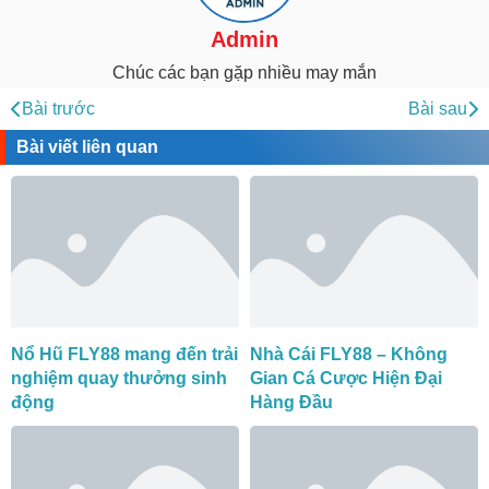
Admin
Chúc các bạn gặp nhiều may mắn
Bài trước
Bài sau
Bài viết liên quan
Nổ Hũ FLY88 mang đến trải
Nhà Cái FLY88 – Không
nghiệm quay thưởng sinh
Gian Cá Cược Hiện Đại
động
Hàng Đầu