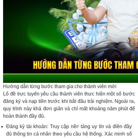
Hướng dẫn từng bước tham gia cho thành viên mới
Lô đề trực tuyến
yêu cầu thành viên thực hiện một số bước
đăng ký và nạp tiền trước khi bắt đầu trải nghiệm. Ngoài ra,
quy trình này khá đơn giản và chỉ mất khoảng năm phút để
hoàn thành đầy đủ.
Đăng ký tài khoản:
Truy cập nền tảng uy tín và điền đầy
đủ thông tin cá nhân theo yêu cầu hệ thống. Xác minh số