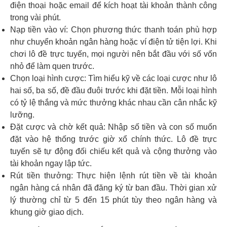
điện thoại hoặc email để kích hoạt tài khoản thành công
trong vài phút.
Nạp tiền vào ví:
Chọn phương thức thanh toán phù hợp
như chuyển khoản ngân hàng hoặc ví điện tử tiện lợi. Khi
chơi
lô đề trực tuyến
, mọi người nên bắt đầu với số vốn
nhỏ để làm quen trước.
Chọn loại hình cược:
Tìm hiểu kỹ về các loại cược như lô
hai số, ba số, đề đầu đuôi trước khi đặt tiền. Mỗi loại hình
có tỷ lệ thắng và mức thưởng khác nhau cần cân nhắc kỹ
lưỡng.
Đặt cược và chờ kết quả:
Nhập số tiền và con số muốn
đặt vào hệ thống trước giờ xổ chính thức.
Lô đề trực
tuyến
sẽ tự động đối chiếu kết quả và cộng thưởng vào
tài khoản ngay lập tức.
Rút tiền thưởng:
Thực hiện lệnh rút tiền về tài khoản
ngân hàng cá nhân đã đăng ký từ ban đầu. Thời gian xử
lý thường chỉ từ 5 đến 15 phút tùy theo ngân hàng và
khung giờ giao dịch.