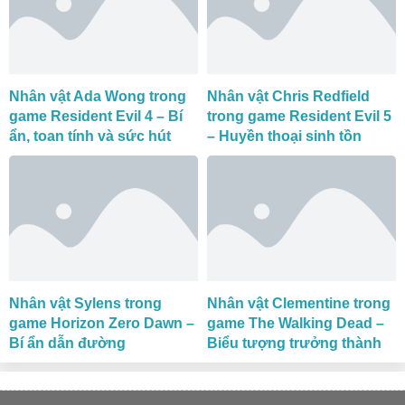
Nhân vật Ada Wong trong
Nhân vật Chris Redfield
game Resident Evil 4 – Bí
trong game Resident Evil 5
ẩn, toan tính và sức hút
– Huyền thoại sinh tồn
Nhân vật Sylens trong
Nhân vật Clementine trong
game Horizon Zero Dawn –
game The Walking Dead –
Bí ẩn dẫn đường
Biểu tượng trưởng thành