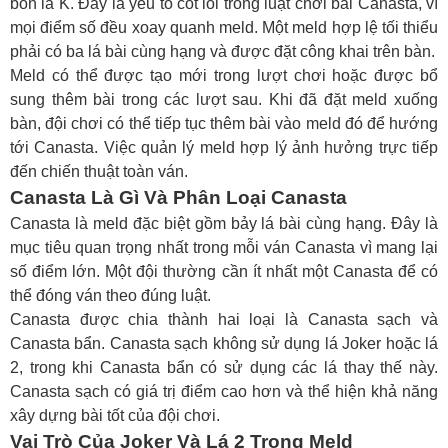
bốn lá K. Đây là yếu tố cốt lõi trong luật chơi bài Canasta, vì
mọi điểm số đều xoay quanh meld. Một meld hợp lệ tối thiểu
phải có ba lá bài cùng hạng và được đặt công khai trên bàn.
Meld có thể được tạo mới trong lượt chơi hoặc được bổ
sung thêm bài trong các lượt sau. Khi đã đặt meld xuống
bàn, đội chơi có thể tiếp tục thêm bài vào meld đó để hướng
tới Canasta. Việc quản lý meld hợp lý ảnh hưởng trực tiếp
đến chiến thuật toàn ván.
Canasta Là Gì Và Phân Loại Canasta
Canasta là meld đặc biệt gồm bảy lá bài cùng hạng. Đây là
mục tiêu quan trọng nhất trong mỗi ván Canasta vì mang lại
số điểm lớn. Một đội thường cần ít nhất một Canasta để có
thể đóng ván theo đúng luật.
Canasta được chia thành hai loại là Canasta sạch và
Canasta bẩn. Canasta sạch không sử dụng lá Joker hoặc lá
2, trong khi Canasta bẩn có sử dụng các lá thay thế này.
Canasta sạch có giá trị điểm cao hơn và thể hiện khả năng
xây dựng bài tốt của đội chơi.
Vai Trò Của Joker Và Lá 2 Trong Meld