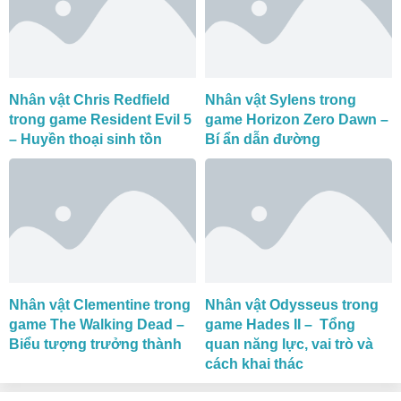
Nhân vật Chris Redfield
Nhân vật Sylens trong
trong game Resident Evil 5
game Horizon Zero Dawn –
– Huyền thoại sinh tồn
Bí ẩn dẫn đường
Nhân vật Clementine trong
Nhân vật Odysseus trong
game The Walking Dead –
game Hades II – Tổng
Biểu tượng trưởng thành
quan năng lực, vai trò và
cách khai thác