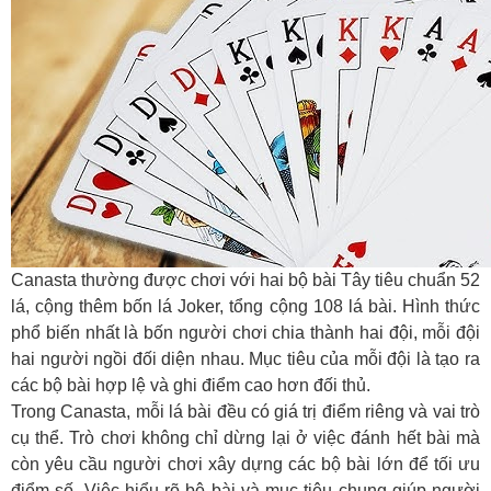
Canasta thường được chơi với hai bộ bài Tây tiêu chuẩn 52
lá, cộng thêm bốn lá Joker, tổng cộng 108 lá bài. Hình thức
phổ biến nhất là bốn người chơi chia thành hai đội, mỗi đội
hai người ngồi đối diện nhau. Mục tiêu của mỗi đội là tạo ra
các bộ bài hợp lệ và ghi điểm cao hơn đối thủ.
Trong Canasta, mỗi lá bài đều có giá trị điểm riêng và vai trò
cụ thể. Trò chơi không chỉ dừng lại ở việc đánh hết bài mà
còn yêu cầu người chơi xây dựng các bộ bài lớn để tối ưu
điểm số. Việc hiểu rõ bộ bài và mục tiêu chung giúp người