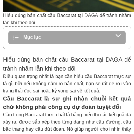
Hiểu đúng bản chất cầu Baccarat tại DAGA để tránh nhầm
lẫn khi theo dõi
Mục lục
Hiểu đúng bản chất cầu Baccarat tại DAGA để
tránh nhầm lẫn khi theo dõi
Điều quan trọng nhất là bạn cần hiểu cầu Baccarat thực sự
là gì, bởi nếu không nắm rõ bản chất, bạn sẽ rất dễ rơi vào
trạng thái đọc sai hoặc kỳ vọng sai về kết quả.
Cầu Baccarat là sự ghi nhận chuỗi kết quả
chứ không phải công cụ dự đoán tuyệt đối
Cầu trong Baccarat thực chất là bảng hiển thị các kết quả đã
xảy ra, được sắp xếp theo từng dạng như cầu đường, cầu
bậc thang hay cầu đứt đoạn. Nó giúp người chơi nhìn thấy