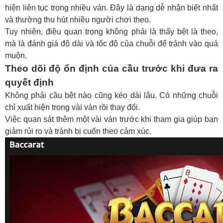
hiện liên tục trong nhiều ván. Đây là dạng dễ nhận biết nhất
và thường thu hút nhiều người chơi theo.
Tuy nhiên, điều quan trọng không phải là thấy bệt là theo,
mà là đánh giá độ dài và tốc độ của chuỗi để tránh vào quá
muộn.
Theo dõi độ ổn định của cầu trước khi đưa ra
quyết định
Không phải cầu bệt nào cũng kéo dài lâu. Có những chuỗi
chỉ xuất hiện trong vài ván rồi thay đổi.
Việc quan sát thêm một vài ván trước khi tham gia giúp bạn
giảm rủi ro và tránh bị cuốn theo cảm xúc.