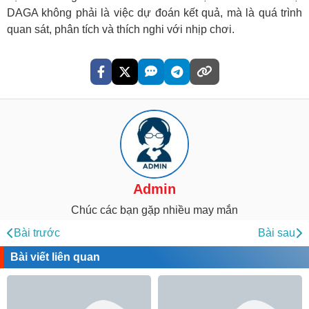
DAGA không phải là việc dự đoán kết quả, mà là quá trình
quan sát, phân tích và thích nghi với nhịp chơi.
Admin
Chúc các bạn gặp nhiều may mắn
Bài trước
Bài sau
Bài viết liên quan