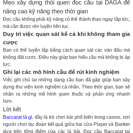
Mẹo xây dựng thói quen đọc cầu tại DAGA để
nâng cao kỹ năng theo thời gian
Đọc cầu không phải kỹ năng có thể thành thạo ngay lập tức,
mà cần được rèn luyện liên tục.
Duy trì việc quan sát kể cả khi không tham gia
cược
Bạn có thể luyện tập bằng cách quan sát các ván đấu mà
không đặt cược. Điều này giúp bạn hiểu cầu mà không bị áp
lực.
Ghi lại các mô hình cầu để rút kinh nghiệm
Việc ghi chú lại những dạng cầu bạn đã gặp giúp bạn xây
dựng thư viện kinh nghiệm cá nhân. Theo thời gian, bạn sẽ
nhận ra những mô hình quen thuộc và phản ứng nhanh
hơn.
Lời kết
Baccarat là gì
, đ
ây là trò chơi bài phổ biến trong casino, nơi
người chơi dự đoán kết quả giữa hai cửa Player và Banker
dựa trên tổng điểm của các lá bài. Đọc cầu Baccarat tại