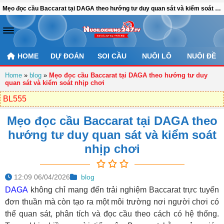
Mẹo đọc cầu Baccarat tại DAGA theo hướng tư duy quan sát và kiểm soát nhịp chơi
HOME
DỰ ĐOÁN
SOI CẦU
NUÔI LÔ
NUÔI ĐỀ
Home
»
blog
»
Mẹo đọc cầu Baccarat tại DAGA theo hướng tư duy
quan sát và kiểm soát nhịp chơi
BL555
Mẹo đọc cầu Baccarat tại DAGA theo
hướng tư duy quan sát và kiểm soát
nhịp chơi
12:09 06/04/2026
blog
DAGA
không chỉ mang đến trải nghiệm Baccarat trực tuyến
đơn thuần mà còn tạo ra một môi trường nơi người chơi có
thể quan sát, phân tích và đọc cầu theo cách có hệ thống.