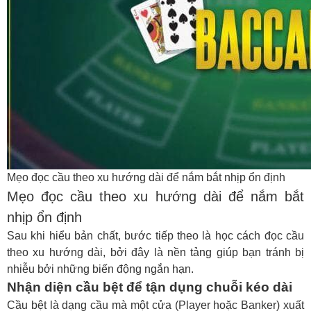
Mẹo đọc cầu theo xu hướng dài để nắm bắt nhịp ổn định
Mẹo đọc cầu theo xu hướng dài để nắm bắt
nhịp ổn định
Sau khi hiểu bản chất, bước tiếp theo là học cách đọc cầu
theo xu hướng dài, bởi đây là nền tảng giúp bạn tránh bị
nhiễu bởi những biến động ngắn hạn.
Nhận diện cầu bệt để tận dụng chuỗi kéo dài
Cầu bệt là dạng cầu mà một cửa (Player hoặc Banker) xuất