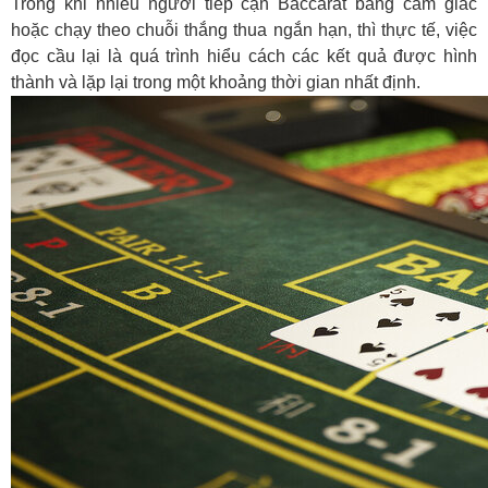
Trong khi nhiều người tiếp cận Baccarat bằng cảm giác
hoặc chạy theo chuỗi thắng thua ngắn hạn, thì thực tế, việc
đọc cầu lại là quá trình hiểu cách các kết quả được hình
thành và lặp lại trong một khoảng thời gian nhất định.