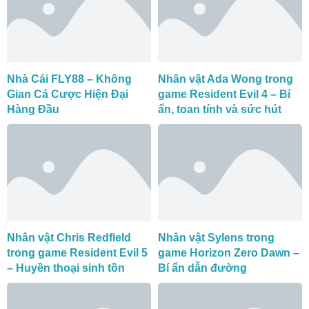
Nhà Cái FLY88 – Không
Nhân vật Ada Wong trong
Gian Cá Cược Hiện Đại
game Resident Evil 4 – Bí
Hàng Đầu
ẩn, toan tính và sức hút
Nhân vật Chris Redfield
Nhân vật Sylens trong
trong game Resident Evil 5
game Horizon Zero Dawn –
– Huyền thoại sinh tồn
Bí ẩn dẫn đường