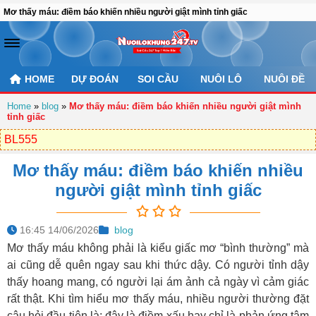
Mơ thấy máu: điềm báo khiến nhiều người giật mình tỉnh giấc
HOME
DỰ ĐOÁN
SOI CẦU
NUÔI LÔ
NUÔI ĐỀ
Home
»
blog
»
Mơ thấy máu: điềm báo khiến nhiều người giật mình
tỉnh giấc
BL555
Mơ thấy máu: điềm báo khiến nhiều
người giật mình tỉnh giấc
16:45 14/06/2026
blog
Mơ thấy máu không phải là kiểu giấc mơ “bình thường” mà
ai cũng dễ quên ngay sau khi thức dậy. Có người tỉnh dậy
thấy hoang mang, có người lại ám ảnh cả ngày vì cảm giác
rất thật. Khi tìm hiểu
mơ thấy máu
, nhiều người thường đặt
câu hỏi đầu tiên là: đây là điềm xấu hay chỉ là phản ứng tâm