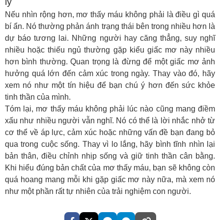
lý
Nếu nhìn rộng hơn,
mơ thấy máu
không phải là điều gì quá
bí ẩn. Nó thường phản ánh trạng thái bên trong nhiều hơn là
dự báo tương lai. Những người hay căng thẳng, suy nghĩ
nhiều hoặc thiếu ngủ thường gặp kiểu giấc mơ này nhiều
hơn bình thường. Quan trọng là đừng để một giấc mơ ảnh
hưởng quá lớn đến cảm xúc trong ngày. Thay vào đó, hãy
xem nó như một tín hiệu để bạn chú ý hơn đến sức khỏe
tinh thần của mình.
Tóm lại,
mơ thấy máu
không phải lúc nào cũng mang điềm
xấu như nhiều người vẫn nghĩ. Nó có thể là lời nhắc nhở từ
cơ thể về áp lực, cảm xúc hoặc những vấn đề bạn đang bỏ
qua trong cuộc sống. Thay vì lo lắng, hãy bình tĩnh nhìn lại
bản thân, điều chỉnh nhịp sống và giữ tinh thần cân bằng.
Khi hiểu đúng bản chất của
mơ thấy máu
, bạn sẽ không còn
quá hoang mang mỗi khi gặp giấc mơ này nữa, mà xem nó
như một phần rất tự nhiên của trải nghiệm con người.