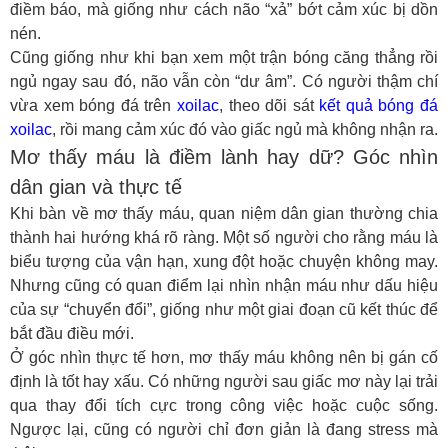
điềm báo, mà giống như cách não “xả” bớt cảm xúc bị dồn
nén.
Cũng giống như khi bạn xem một trận bóng căng thẳng rồi
ngủ ngay sau đó, não vẫn còn “dư âm”. Có người thậm chí
vừa xem bóng đá trên
xoilac
, theo dõi sát
kết quả bóng đá
xoilac
, rồi mang cảm xúc đó vào giấc ngủ mà không nhận ra.
Mơ thấy máu là điềm lành hay dữ? Góc nhìn
dân gian và thực tế
Khi bàn về
mơ thấy máu
, quan niệm dân gian thường chia
thành hai hướng khá rõ ràng. Một số người cho rằng máu là
biểu tượng của vận hạn, xung đột hoặc chuyện không may.
Nhưng cũng có quan điểm lại nhìn nhận máu như dấu hiệu
của sự “chuyển đổi”, giống như một giai đoạn cũ kết thúc để
bắt đầu điều mới.
Ở góc nhìn thực tế hơn,
mơ thấy máu
không nên bị gán cố
định là tốt hay xấu. Có những người sau giấc mơ này lại trải
qua thay đổi tích cực trong công việc hoặc cuộc sống.
Ngược lại, cũng có người chỉ đơn giản là đang stress mà