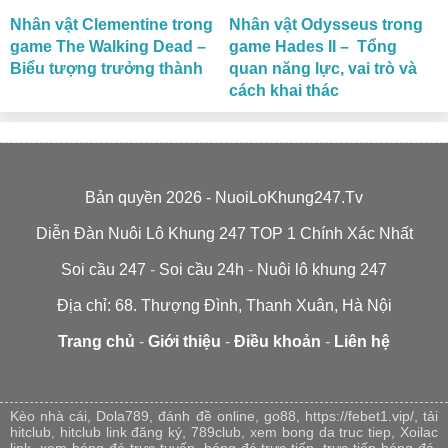
Nhân vật Clementine trong
Nhân vật Odysseus trong
game The Walking Dead –
game Hades II – Tổng
Biểu tượng trưởng thành
quan năng lực, vai trò và
cách khai thác
Bản quyền 2026 - NuoiLoKhung247.Tv
Diễn Đàn Nuôi Lô Khung 247 TOP 1 Chính Xác Nhất
Soi cầu 247
-
Soi cầu 24h
-
Nuôi lô khung 247
Địa chỉ: 68. Thượng Đình, Thanh Xuân, Hà Nội
Trang chủ
-
Giới thiệu
-
Điều khoản
-
Liên hệ
Nuoilokhung247
soi cầu 247 tv
rong bach kim 247 vip
Nuôi lô khung
Soi cầu mb minh ngọc
Soi cầu 247
Xosomienbac247
Kèo nhà cái
,
Dola789
,
đánh đề online
,
go88
,
https://febet1.vip/
,
tải
hitclub
,
hitclub link đăng ký
,
789club
,
xem bong da truc tiep
,
Xoilac
link
,
xem bóng đá trực tuyến
,
bóng đá trực tiếp
,
trực tiếp bóng đá
,