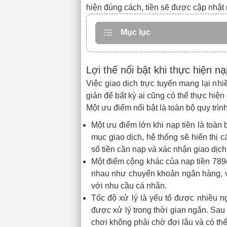
hiện đúng cách, tiền sẽ được cập nhật
Mục lục
Lợi thế nổi bật khi thực hiện n
Việc giao dịch trực tuyến mang lại nhi
giản để bất kỳ ai cũng có thể thực hiện
Một ưu điểm nổi bật là toàn bộ quy trìn
Một ưu điểm lớn khi nạp tiền là toàn
mục giao dịch, hệ thống sẽ hiển thị
số tiền cần nạp và xác nhận giao dịch
Một điểm cộng khác của
nạp tiền 789
nhau như chuyển khoản ngân hàng, v
với nhu cầu cá nhân.
Tốc độ xử lý là yếu tố được nhiều n
được xử lý trong thời gian ngắn. Sau
chơi không phải chờ đợi lâu và có thể 