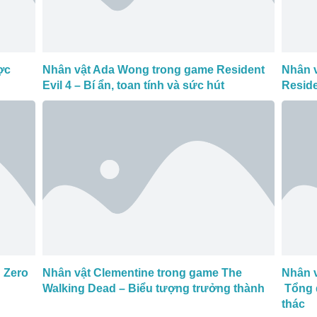
ợc
Nhân vật Ada Wong trong game Resident
Nhân v
Evil 4 – Bí ẩn, toan tính và sức hút
Reside
 Zero
Nhân vật Clementine trong game The
Nhân v
Walking Dead – Biểu tượng trưởng thành
Tổng q
thác