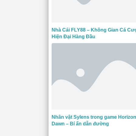
Nhà Cái FLY88 – Không Gian Cá Cư
Hiện Đại Hàng Đầu
Nhân vật Sylens trong game Horizon
Dawn – Bí ẩn dẫn đường