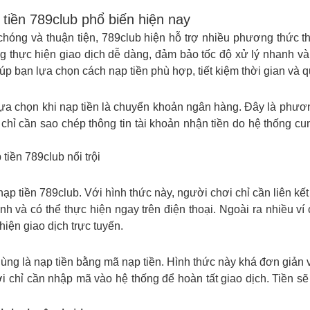
iền 789club phổ biến hiện nay
hóng và thuận tiện, 789club hiện hỗ trợ nhiều phương thức th
thực hiện giao dịch dễ dàng, đảm bảo tốc độ xử lý nhanh và h
p bạn lựa chọn cách nạp tiền phù hợp, tiết kiệm thời gian và q
ựa chọn khi nạp tiền là chuyển khoản ngân hàng. Đây là phươ
chỉ cần sao chép thông tin tài khoản nhận tiền do hệ thống c
tiền 789club nổi trội
nạp tiền 789club
. Với hình thức này, người chơi chỉ cần liên kết
anh và có thể thực hiện ngay trên điện thoại. Ngoài ra nhiều v
iện giao dịch trực tuyến.
g là nạp tiền bằng mã nạp tiền. Hình thức này khá đơn giản v
 chỉ cần nhập mã vào hệ thống để hoàn tất giao dịch. Tiền sẽ