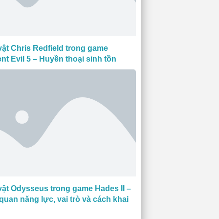
ật Chris Redfield trong game
nt Evil 5 – Huyền thoại sinh tồn
ật Odysseus trong game Hades II –
uan năng lực, vai trò và cách khai