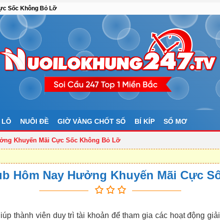
ực Sốc Không Bỏ Lỡ
 LÔ
NUÔI ĐỀ
GIỜ VÀNG CHỐT SỐ
BÍ KÍP
SỔ MƠ
ưởng Khuyến Mãi Cực Sốc Không Bỏ Lỡ
lub Hôm Nay Hưởng Khuyến Mãi Cực S
úp thành viên duy trì tài khoản để tham gia các hoạt động giải 