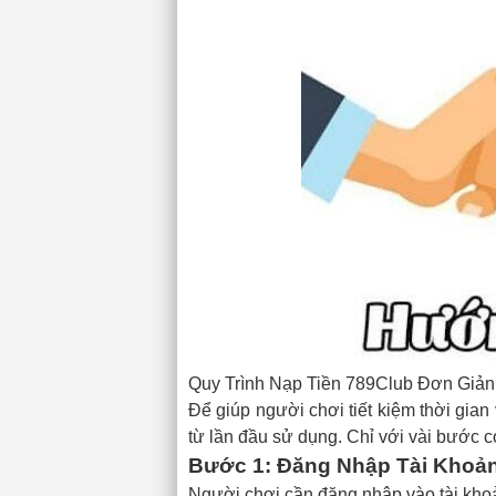
Quy Trình Nạp Tiền 789Club Đơn Giả
Để giúp người chơi tiết kiệm thời gian
từ lần đầu sử dụng. Chỉ với vài bước c
Bước 1: Đăng Nhập Tài Khoả
Người chơi cần đăng nhập vào tài khoả