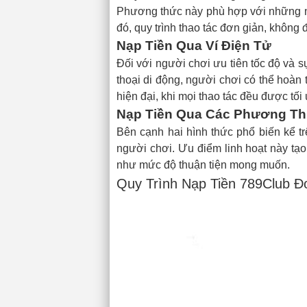
Phương thức này phù hợp với những n
đó, quy trình thao tác đơn giản, không 
Nạp Tiền Qua Ví Điện Tử
Đối với người chơi ưu tiên tốc độ và sự
thoại di động, người chơi có thể hoàn 
hiện đại, khi mọi thao tác đều được tố
Nạp Tiền Qua Các Phương Th
Bên cạnh hai hình thức phổ biến kể 
người chơi. Ưu điểm linh hoạt này tạ
như mức độ thuận tiện mong muốn.
Quy Trình Nạp Tiền 789Club Đ