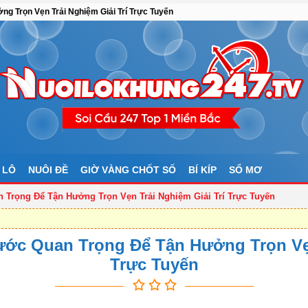
g Trọn Vẹn Trải Nghiệm Giải Trí Trực Tuyến
 LÔ
NUÔI ĐỀ
GIỜ VÀNG CHỐT SỐ
BÍ KÍP
SỔ MƠ
 Trọng Để Tận Hưởng Trọn Vẹn Trải Nghiệm Giải Trí Trực Tuyến
ước Quan Trọng Để Tận Hưởng Trọn Vẹn
Trực Tuyến