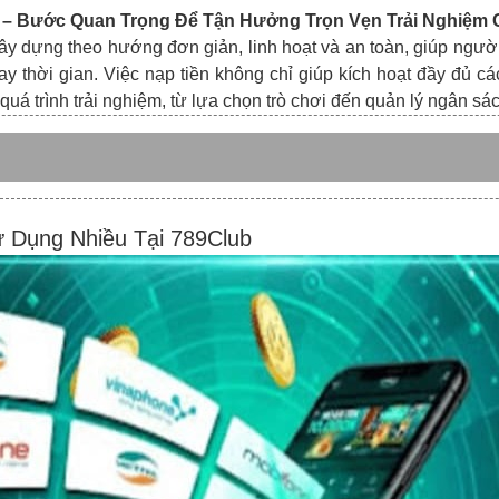
 – Bước Quan Trọng Để Tận Hưởng Trọn Vẹn Trải Nghiệm Gi
xây dựng theo hướng đơn giản, linh hoạt và an toàn, giúp người
hay thời gian. Việc nạp tiền không chỉ giúp kích hoạt đầy đủ 
uá trình trải nghiệm, từ lựa chọn trò chơi đến quản lý ngân sá
 Dụng Nhiều Tại 789Club