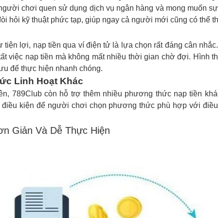
gười chơi quen sử dụng dịch vụ ngân hàng và mong muốn sự rõ
đòi hỏi kỹ thuật phức tạp, giúp ngay cả người mới cũng có thể t
 tiện lợi, nạp tiền qua ví điện tử là lựa chọn rất đáng cân nhắc.
tất việc nạp tiền mà không mất nhiều thời gian chờ đợi. Hình 
i ưu để thực hiện nhanh chóng.
ức Linh Hoạt Khác
trên, 789Club còn hỗ trợ thêm nhiều phương thức nạp tiền k
o điều kiện để người chơi chọn phương thức phù hợp với điều
ơn Giản Và Dễ Thực Hiện