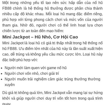
Một trong những yếu tố tạo nên sức hấp dẫn của nổ hũ
FB88 chính là hệ thống hũ thưởng được phân chia thành
nhiều cấp độ khác nhau. Mỗi loại hũ mang đặc điểm riêng,
phù hợp với từng phong cách chơi và mức vốn của người
tham gia. Nhờ đó, người chơi có thể linh hoạt lựa chọn
chiến lược từ an toàn đến mạo hiểm:
Mini Jackpot – Hũ Nhỏ, Cơ Hội Cao
Mini Jackpot là loại hũ có giá trị thấp nhất trong hệ thống nổ
hũ FB88. Ưu điểm lớn nhất của hũ này là tần suất xuất hiện
cao, dễ trúng và không yêu cầu mức cược lớn. Loại hũ này
đặc biệt phù hợp với:
Người mới làm quen với game nổ hũ
Người chơi vốn nhỏ, chơi giải trí
Người muốn trải nghiệm cảm giác trúng thưởng thường
xuyên
Dù giá trị không quá lớn, Mini Jackpot vẫn mang lại sự hứng
khởi và giúp người chơi duy trì vốn tốt hơn trong quá trình
quay.