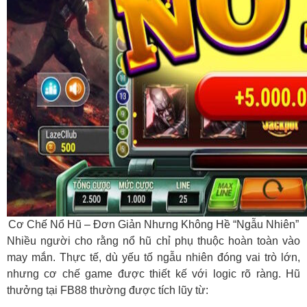
Cơ Chế Nổ Hũ – Đơn Giản Nhưng Không Hề “Ngẫu Nhiên”
Nhiều người cho rằng nổ hũ chỉ phụ thuộc hoàn toàn vào
may mắn. Thực tế, dù yếu tố ngẫu nhiên đóng vai trò lớn,
nhưng cơ chế game được thiết kế với logic rõ ràng. Hũ
thưởng tại FB88 thường được tích lũy từ: