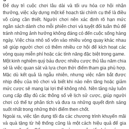
Để duy trì cuộc chơi lâu dài và tối ưu hóa cơ hội nhận
thưởng, việc xây dựng một kế hoạch tài chính cụ thể là điều
vô cùng cần thiết. Người chơi nên xác định rõ hạn mức
ngân sách dành cho mỗi phiên chơi và tuyệt đối tuân thủ để
tránh những ảnh hưởng không đáng có đến cuộc sống hàng
ngày. Việc chia nhỏ số vốn vào nhiều vòng quay khác nhau
sẽ giúp người chơi có thêm nhiều cơ hội để kích hoạt các
vòng quay miễn phí hoặc các tính năng đặc biệt trong game.
Một kinh nghiệm quý báu được nhiều cược thủ lâu năm chia
sẻ là việc quan sát và lựa chọn thời điểm tham gia phù hợp.
Mặc dù kết quả là ngẫu nhiên, nhưng việc nắm bắt được
nhịp điệu của trò chơi và biết khi nào nên tăng hoặc giảm
mức cược sẽ mang lại lợi thế không nhỏ. Nền tảng này luôn
cung cấp đầy đủ các thông số về lịch sử cược, giúp người
chơi có thể tự phân tích và đưa ra những quyết định sáng
suốt nhất trong những thời điểm then chốt.
Ngoài ra, việc tận dụng tối đa các chương trình khuyến mãi
và quà tặng từ hệ thống cũng là một cách hiệu quả để gia