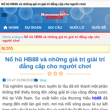
Nổ hũ HB88 và những giá trị giải trí đẳng cấp cho người chơi
HOME
DỰ ĐOÁN
SOI CẦU
NUÔI LÔ
NUÔI ĐỀ
Home
»
blog
»
Nổ hũ HB88 và những giá trị giải trí đẳng cấp cho
người chơi
BL555
Nổ hũ HB88 và những giá trị giải trí
đẳng cấp cho người chơi
15:47 01/06/2026
blog
Trải nghiệm quay hũ trực tuyến từ lâu đã trở thành một phần
không thể thiếu trong đời sống giải trí của cộng đồng cược
thủ tại Việt Nam. Sự xuất hiện của thương hiệu
hb88
đã
mang đến một làn gió mới, nơi mà mỗi vòng quay là sự kết
hợp giữa thuật toán hiện đại và nghệ thuật đồ họa. Nền tảng