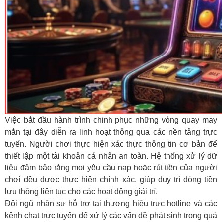
Việc bắt đầu hành trình chinh phục những vòng quay may
mắn tại đây diễn ra linh hoạt thông qua các nền tảng trực
tuyến. Người chơi thực hiện xác thực thông tin cơ bản để
thiết lập một tài khoản cá nhân an toàn. Hệ thống xử lý dữ
liệu đảm bảo rằng mọi yêu cầu nạp hoặc rút tiền của người
chơi đều được thực hiện chính xác, giúp duy trì dòng tiền
lưu thông liên tục cho các hoạt động giải trí.
Đội ngũ nhân sự hỗ trợ tại thương hiệu trực hotline và các
kênh chat trực tuyến để xử lý các vấn đề phát sinh trong quá