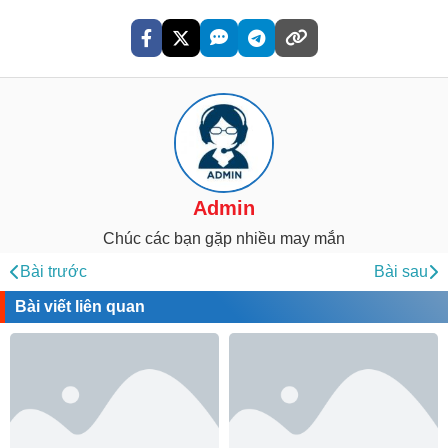
Admin
Chúc các bạn gặp nhiều may mắn
Bài trước
Bài sau
Bài viết liên quan