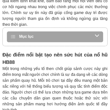
qua kiểm định khát khe, đảm bảo rằng mọi hội viên đều có
cơ hội ngang nhau trong việc chinh phục các mức thưởng
lớn. Chính sự uy tín này đã giúp cổng game duy trì được
lượng người tham gia ổn định và không ngừng gia tăng
theo thời gian.
Mục lục
Đặc điểm nổi bật tạo nên sức hút của nổ hũ
HB88
Một trong những yếu tố then chốt giúp sảnh cược này ghi
điểm trong mắt người chơi chính là sự đa dạng về các dòng
sản phẩm quay hũ. Mỗi trò chơi tại đây đều mang một bản
sắc riêng với hệ thống biểu tượng và quy tắc tính điểm độc
đáo. Người chơi có thể lựa chọn những tựa game dựa trên
các câu chuyện dân gian quen thuộc hoặc thử sức với
những sản phẩm mang hơi hướng điện ảnh quốc tế đầy
kịch tính.