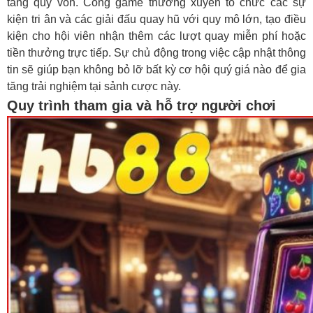
tăng quỹ vốn. Cổng game thường xuyên tổ chức các sự
kiện tri ân và các giải đấu quay hũ với quy mô lớn, tạo điều
kiện cho hội viên nhận thêm các lượt quay miễn phí hoặc
tiền thưởng trực tiếp. Sự chủ động trong việc cập nhật thông
tin sẽ giúp bạn không bỏ lỡ bất kỳ cơ hội quý giá nào để gia
tăng trải nghiệm tại sảnh cược này.
Quy trình tham gia và hỗ trợ người chơi