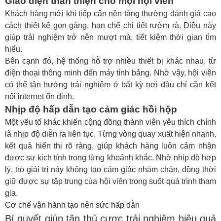
Giao diện thân thiện cho mọi hội viên
Khách hàng mới khi tiếp cận nền tảng thường đánh giá cao
cách thiết kế gọn gàng, hạn chế chi tiết rườm rà. Điều này
giúp trải nghiệm trở nên mượt mà, tiết kiệm thời gian tìm
hiểu.
Bên cạnh đó, hệ thống hỗ trợ nhiều thiết bị khác nhau, từ
điện thoại thông minh đến máy tính bảng. Nhờ vậy, hội viên
có thể tận hưởng trải nghiệm ở bất kỳ nơi đâu chỉ cần kết
nối internet ổn định.
Nhịp độ hấp dẫn tạo cảm giác hồi hộp
Một yếu tố khác khiến cộng đồng thành viên yêu thích chính
là nhịp độ diễn ra liên tục. Từng vòng quay xuất hiện nhanh,
kết quả hiển thị rõ ràng, giúp khách hàng luôn cảm nhận
được sự kịch tính trong từng khoảnh khắc. Nhờ nhịp độ hợp
lý, trò giải trí này không tạo cảm giác nhàm chán, đồng thời
giữ được sự tập trung của hội viên trong suốt quá trình tham
gia.
Cơ chế vận hành tạo nên sức hấp dẫn
Bí quyết giúp tân thủ cược trải nghiệm hiệu quả