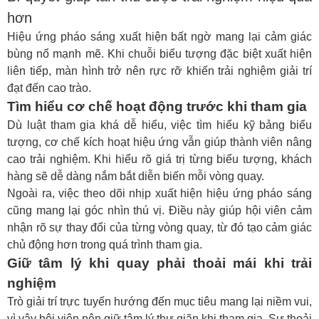
hơn
Hiệu ứng pháo sáng xuất hiện bất ngờ mang lại cảm giác
bùng nổ mạnh mẽ. Khi chuỗi biểu tượng đặc biệt xuất hiện
liên tiếp, màn hình trở nên rực rỡ khiến trải nghiệm giải trí
đạt đến cao trào.
Tìm hiểu cơ chế hoạt động trước khi tham gia
Dù luật tham gia khá dễ hiểu, việc tìm hiểu kỹ bảng biểu
tượng, cơ chế kích hoạt hiệu ứng vẫn giúp thành viên nâng
cao trải nghiệm. Khi hiểu rõ giá trị từng biểu tượng, khách
hàng sẽ dễ dàng nắm bắt diễn biến mỗi vòng quay.
Ngoài ra, việc theo dõi nhịp xuất hiện hiệu ứng pháo sáng
cũng mang lại góc nhìn thú vị. Điều này giúp hội viên cảm
nhận rõ sự thay đổi của từng vòng quay, từ đó tạo cảm giác
chủ động hơn trong quá trình tham gia.
Giữ tâm lý khi quay phải thoải mái khi trải
nghiệm
Trò giải trí trực tuyến hướng đến mục tiêu mang lại niềm vui,
vì vậy hội viên nên giữ tâm lý thư giãn khi tham gia. Sự thoải