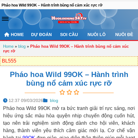
Pháo hoa Wild 99OK – Hành trình bùng nổ cảm xúc rực rỡ
HOME
DỰ ĐOÁN
SOI CẦU
NUÔI LÔ
NUÔI ĐỀ
Home
»
blog
»
Pháo hoa Wild 99OK – Hành trình bùng nổ cảm xúc
rực rỡ
BL555
Pháo hoa Wild 99OK – Hành trình
bùng nổ cảm xúc rực rỡ
12:37 09/03/2026
blog
Pháo hoa Wild 99OK
mở ra bức tranh giải trí rực sáng, nơi
hiệu ứng sắc màu hòa quyện nhịp chuyển động cuốn hút,
tạo nên trải nghiệm sinh động dành cho hội viên, khách
hàng, thành viên yêu thích cảm giác mới lạ. Cơ chế vận
hành tại
99OK
đơn giản, giao diện thân thiện giúp mỗi lượt