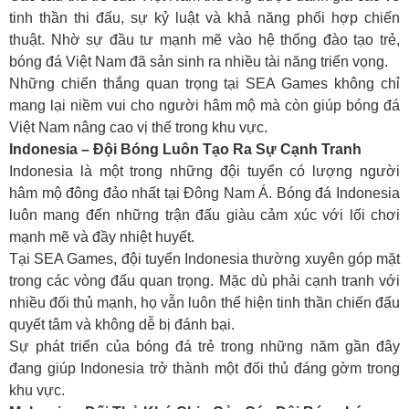
tinh thần thi đấu, sự kỷ luật và khả năng phối hợp chiến
thuật. Nhờ sự đầu tư mạnh mẽ vào hệ thống đào tạo trẻ,
bóng đá Việt Nam đã sản sinh ra nhiều tài năng triển vọng.
Những chiến thắng quan trọng tại SEA Games không chỉ
mang lại niềm vui cho người hâm mộ mà còn giúp bóng đá
Việt Nam nâng cao vị thế trong khu vực.
Indonesia – Đội Bóng Luôn Tạo Ra Sự Cạnh Tranh
Indonesia là một trong những đội tuyển có lượng người
hâm mộ đông đảo nhất tại Đông Nam Á. Bóng đá Indonesia
luôn mang đến những trận đấu giàu cảm xúc với lối chơi
mạnh mẽ và đầy nhiệt huyết.
Tại SEA Games, đội tuyển Indonesia thường xuyên góp mặt
trong các vòng đấu quan trọng. Mặc dù phải cạnh tranh với
nhiều đối thủ mạnh, họ vẫn luôn thể hiện tinh thần chiến đấu
quyết tâm và không dễ bị đánh bại.
Sự phát triển của bóng đá trẻ trong những năm gần đây
đang giúp Indonesia trở thành một đối thủ đáng gờm trong
khu vực.