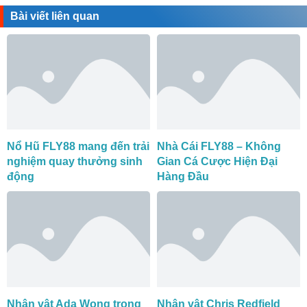
Bài viết liên quan
Nổ Hũ FLY88 mang đến trải
Nhà Cái FLY88 – Không
nghiệm quay thưởng sinh
Gian Cá Cược Hiện Đại
động
Hàng Đầu
Nhân vật Ada Wong trong
Nhân vật Chris Redfield