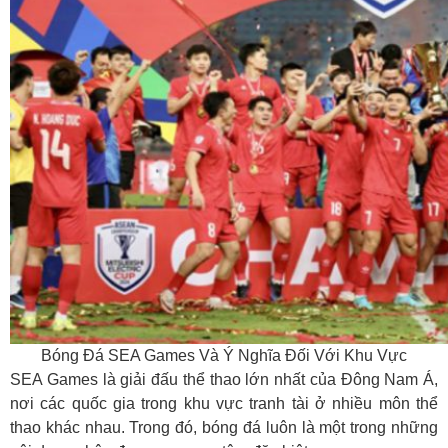
Bóng Đá SEA Games Và Ý Nghĩa Đối Với Khu Vực
SEA Games là giải đấu thể thao lớn nhất của Đông Nam Á,
nơi các quốc gia trong khu vực tranh tài ở nhiều môn thể
thao khác nhau. Trong đó, bóng đá luôn là một trong những