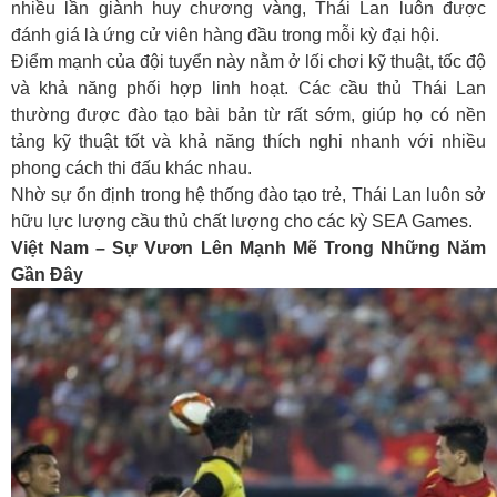
nhiều lần giành huy chương vàng, Thái Lan luôn được
đánh giá là ứng cử viên hàng đầu trong mỗi kỳ đại hội.
Điểm mạnh của đội tuyển này nằm ở lối chơi kỹ thuật, tốc độ
và khả năng phối hợp linh hoạt. Các cầu thủ Thái Lan
thường được đào tạo bài bản từ rất sớm, giúp họ có nền
tảng kỹ thuật tốt và khả năng thích nghi nhanh với nhiều
phong cách thi đấu khác nhau.
Nhờ sự ổn định trong hệ thống đào tạo trẻ, Thái Lan luôn sở
hữu lực lượng cầu thủ chất lượng cho các kỳ SEA Games.
Việt Nam – Sự Vươn Lên Mạnh Mẽ Trong Những Năm
Gần Đây