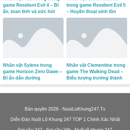
game Resident Evil 4 – Bí
trong game Resident Evil 5
ẩn, toan tính và sức hút
– Huyền thoại sinh tồn
Nhân vật Sylens trong
Nhân vật Clementine trong
game Horizon Zero Dawn –
game The Walking Dead –
Bí ẩn dẫn đường
Biểu tượng trưởng thành
Bản quyền 2026 - NuoiLoKhung247.Tv
Diễn Đàn Nuôi Lô Khung 247 TOP 1 Chính Xác Nhất
Soi cầu 247
-
Soi cầu 24h
-
Nuôi lô khung 247