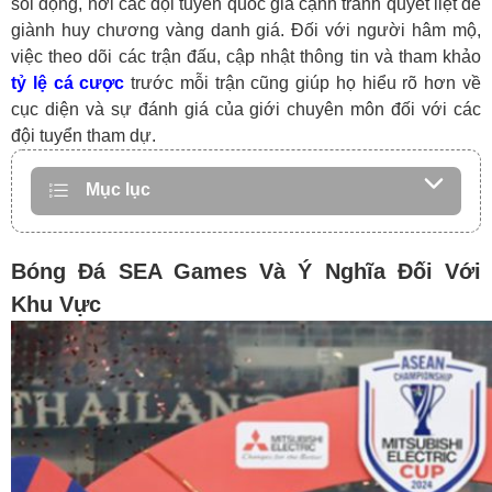
sôi động, nơi các đội tuyển quốc gia cạnh tranh quyết liệt để
giành huy chương vàng danh giá. Đối với người hâm mộ,
việc theo dõi các trận đấu, cập nhật thông tin và tham khảo
tỷ lệ cá cược
trước mỗi trận cũng giúp họ hiểu rõ hơn về
cục diện và sự đánh giá của giới chuyên môn đối với các
đội tuyển tham dự.
Mục lục
Bóng Đá SEA Games Và Ý Nghĩa Đối Với
Khu Vực