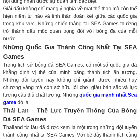
nội dung nhận được sự quan tâm đặc biệt.
Giải đấu không chỉ mang ý nghĩa về mặt thể thao mà còn thể
hiện niềm tự hào và tinh thần đoàn kết giữa các quốc gia
trong khu vực. Những chiến thắng tại SEA Games thường
trở thành dấu mốc quan trọng đối với bóng đá của mỗi
nước.
Những Quốc Gia Thành Công Nhất Tại SEA
Games
Trong lịch sử bóng đá SEA Games, có một số quốc gia đã
khẳng định vị thế của mình bằng thành tích ấn tượng.
Những đội tuyển này không chỉ giành được nhiều huy
chương vàng mà còn sở hữu lối chơi giàu bản sắc và lực
lượng cầu thủ chất lượng. Những
quốc gia mạnh nhất Sea
game
đó là:
Thái Lan – Thế Lực Truyền Thống Của Bóng
Đá SEA Games
Thailand từ lâu đã được xem là một trong những đội tuyển
thành công nhất tại SEA Games. Với bề dày thành tích cùng