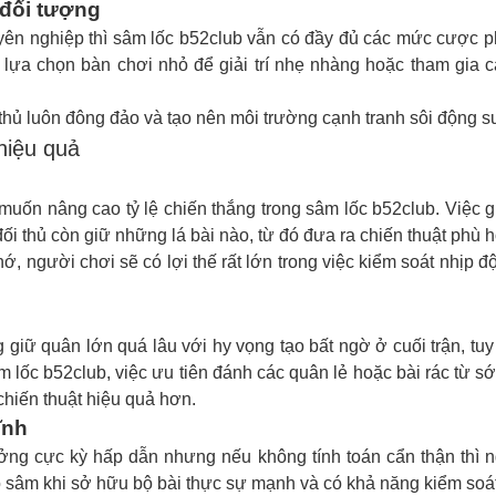
đối tượng
yên nghiệp thì sâm lốc b52club vẫn có đầy đủ các mức cược 
 lựa chọn bàn chơi nhỏ để giải trí nhẹ nhàng hoặc tham gia 
ủ luôn đông đảo và tạo nên môi trường cạnh tranh sôi động su
hiệu quả
muốn nâng cao tỷ lệ chiến thắng trong sâm lốc b52club. Việc 
i thủ còn giữ những lá bài nào, từ đó đưa ra chiến thuật phù 
hớ, người chơi sẽ có lợi thế rất lớn trong việc kiểm soát nhịp 
iữ quân lớn quá lâu với hy vọng tạo bất ngờ ở cuối trận, tuy n
âm lốc b52club, việc ưu tiên đánh các quân lẻ hoặc bài rác từ s
 chiến thuật hiệu quả hơn.
ĩnh
ng cực kỳ hấp dẫn nhưng nếu không tính toán cẩn thận thì ngư
báo sâm khi sở hữu bộ bài thực sự mạnh và có khả năng kiểm soá