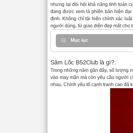
nhưng lại đòi hỏi khả năng tính toán c
đang được xem là phiên bản hiện đại h
định. Không chỉ tái hiện chính xác lu
người dùng, từ giao diện đẹp mắt cho t
Mục lục
Sâm Lốc B52Club là gì?.
Trong những năm gần đây, số lượng ng
vào may mắn mà còn yêu cầu người chơ
nhau. Chính yếu tố cạnh tranh cao đã kh