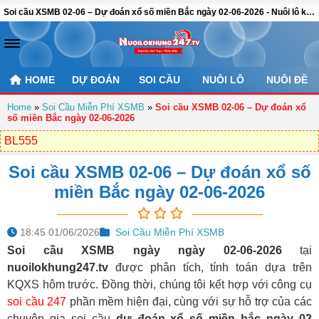
Soi cầu XSMB 02-06 – Dự đoán xổ số miền Bắc ngày 02-06-2026 - Nuôi lô khung 247 Tv - Soi cầu 247 rồng bạch kim chính xác 100
HOME
DỰ ĐOÁN
SOI CẦU
NUÔI LÔ
NUÔI ĐỀ
Home
»
Soi Cầu Miễn Phí XSMB
»
Soi cầu XSMB 02-06 – Dự đoán xổ
số miền Bắc ngày 02-06-2026
BL555
Soi cầu XSMB 02-06 – Dự đoán xổ số
miền Bắc ngày 02-06-2026
18:45 01/06/2026
Soi Cầu Miễn Phí XSMB
Soi cầu XSMB ngày ngày 02-06-2026
tại
nuoilokhung247.tv
được phân tích, tính toán dựa trên
KQXS hôm trước. Đồng thời, chúng tôi kết hợp với công cụ
soi cầu 247
phần mềm hiện đại, cùng với sự hỗ trợ của các
chuyên gia soi cầu
dự đoán xổ số miền bắc ngày 02