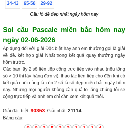
34-43
65-56
29-92
Cầu lô đề đẹp nhất ngày hôm nay
Soi cầu Pascale miền bắc hôm nay
ngày 02-06-2026
Áp dụng đối với giải Đặc biệt hay anh em thường gọi là giải
về đề. kết hợp giải Nhất trong kết quả quay thưởng ngày
hôm trước.
Các bạn lấy 2 số liên tiếp cộng trực tiếp vào nhau (nếu tổng
số > 10 thì lấy hàng đơn vị), thao tác liên tiếp cho đến khi có
kết quả cuối cùng là còn 2 số là số đẹp miền bắc ngày hôm
nay. Nhưng mọi người không cần quá lo lắng chúng tôi sẽ
cộng trực tiếp và anh em chỉ cần xem kết quả thôi.
90353
21114
Giải đặc biệt:
. Giải nhất:
.
Bảng cầu: