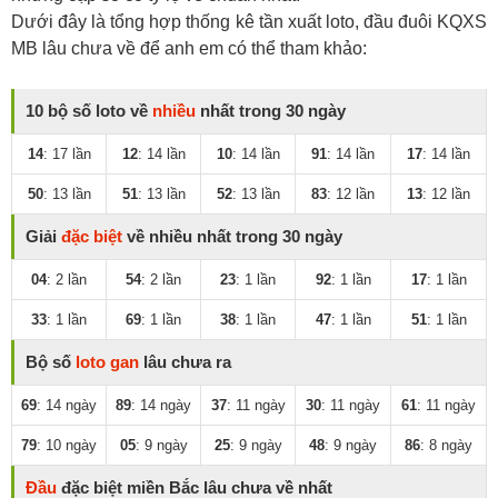
Dưới đây là tổng hợp thống kê tần xuất loto, đầu đuôi KQXS
MB lâu chưa về để anh em có thể tham khảo:
10 bộ số loto về
nhiều
nhất trong 30 ngày
14
: 17 lần
12
: 14 lần
10
: 14 lần
91
: 14 lần
17
: 14 lần
50
: 13 lần
51
: 13 lần
52
: 13 lần
83
: 12 lần
13
: 12 lần
Giải
đặc biệt
về nhiều nhất trong 30 ngày
04
: 2 lần
54
: 2 lần
23
: 1 lần
92
: 1 lần
17
: 1 lần
33
: 1 lần
69
: 1 lần
38
: 1 lần
47
: 1 lần
51
: 1 lần
Bộ số
loto gan
lâu chưa ra
69
: 14 ngày
89
: 14 ngày
37
: 11 ngày
30
: 11 ngày
61
: 11 ngày
79
: 10 ngày
05
: 9 ngày
25
: 9 ngày
48
: 9 ngày
86
: 8 ngày
Đầu
đặc biệt miền Bắc lâu chưa về nhất