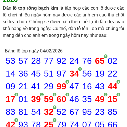
Dàn
lô top rồng bạch kim
là tập hợp các con lô được các
lô chơi nhiều ngày hôm nay được các anh em cao thủ chốt
số lựa chọn. Chúng sẽ được xếp theo thứ tự ít dần dựa vào
khả năng về trong ngày. Cụ thể, dàn lô lên Top mà chúng tôi
mang đến cho anh em trong ngày hôm nay như sau:
Bảng lô top ngày 04/02/2026
1
53
57
28
77
92
24
76
65
02
1
14
36
45
51
97
34
56
19
22
1
1
09
21
41
29
99
47
16
43
44
1
1
1
1
2
1
17
01
39
59
60
46
35
49
15
1
83
81
54
32
52
67
95
23
85
1
1
42
93
78
25
79
74
07
05
66