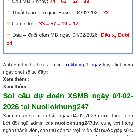
Cầu MB 2 nháy:
74 – 63 – 53 – 33
Thuật toán tam giác Pascal 04/02/2026:
22
Cầu lô kẹp:
33 – 57 – 10 – 17
Đầu – đuôi câm MB ngày 04/02/2026:
Đầu x, Đuôi
x4
Anh em thích chơi tại mục
Lô khung 1 ngày
hãy click xem
ngay chốt số tại đây :
Xem thêm :
Xem thêm :
Soi cầu dự đoán XSMB ngày 04-02-
2026 tại Nuoilokhung247
Soi cầu xổ số miền bắc ngày 04-02-2026 được thực hiện
bởi đội ngũ admin của
nuoilokhung247.tv
, cùng với hàng
ngàn thành viên, cao thủ đến từ mọi miền đất nước góp sức.