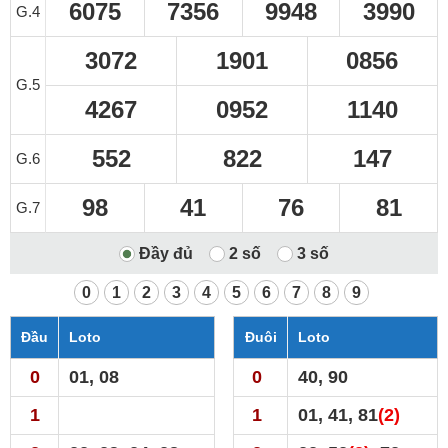
6075
7356
9948
3990
G.4
3072
1901
0856
G.5
4267
0952
1140
552
822
147
G.6
98
41
76
81
G.7
0
1
2
3
4
5
6
7
8
9
Đầu
Loto
Đuôi
Loto
0
01, 08
0
40, 90
1
1
01, 41, 81
(2)