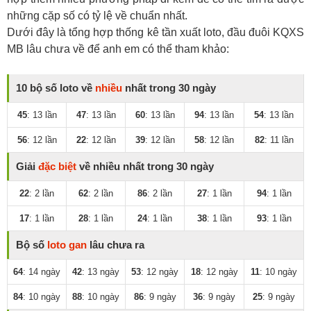
những cặp số có tỷ lệ về chuẩn nhất.
Dưới đây là tổng hợp thống kê tần xuất loto, đầu đuôi KQXS
MB lâu chưa về để anh em có thể tham khảo:
10 bộ số loto về
nhiều
nhất trong 30 ngày
45
: 13 lần
47
: 13 lần
60
: 13 lần
94
: 13 lần
54
: 13 lần
56
: 12 lần
22
: 12 lần
39
: 12 lần
58
: 12 lần
82
: 11 lần
Giải
đặc biệt
về nhiều nhất trong 30 ngày
22
: 2 lần
62
: 2 lần
86
: 2 lần
27
: 1 lần
94
: 1 lần
17
: 1 lần
28
: 1 lần
24
: 1 lần
38
: 1 lần
93
: 1 lần
Bộ số
loto gan
lâu chưa ra
64
: 14 ngày
42
: 13 ngày
53
: 12 ngày
18
: 12 ngày
11
: 10 ngày
84
: 10 ngày
88
: 10 ngày
86
: 9 ngày
36
: 9 ngày
25
: 9 ngày