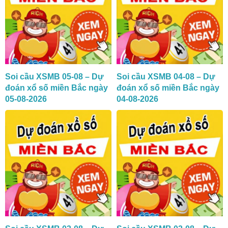
Soi cầu XSMB 05-08 – Dự
Soi cầu XSMB 04-08 – Dự
đoán xổ số miền Bắc ngày
đoán xổ số miền Bắc ngày
05-08-2026
04-08-2026