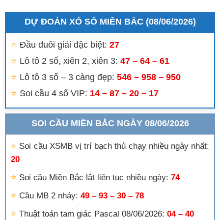
DỰ ĐOÁN XỔ SỐ MIỀN BẮC (08/06/2026)
Đầu đuôi giải đặc biệt:
27
Lô tô 2 số, xiên 2, xiên 3:
47 – 64 – 61
Lô tô 3 số – 3 càng đẹp:
546 – 958 – 950
Soi cầu 4 số VIP:
14 – 87 – 20 – 17
SOI CẦU MIỀN BẮC NGÀY 08/06/2026
Soi cầu XSMB vị trí bạch thủ chạy nhiều ngày nhất:
20
Soi cầu Miền Bắc lật liên tục nhiều ngày:
74
Cầu MB 2 nháy:
49 – 93 – 30 – 78
Thuật toán tam giác Pascal 08/06/2026:
04 – 40