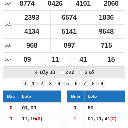
8774
0426
4101
2060
G.4
2393
6574
1836
G.5
4134
5141
9548
968
097
715
G.6
09
11
41
15
G.7
0
1
2
3
4
5
6
7
8
9
Đầu
Loto
Đuôi
Loto
0
01, 09
0
60
1
11, 15
(2)
1
01, 11, 41
(2)