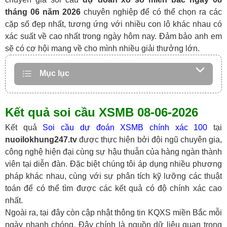
tháng 06 năm 2026
chuyên nghiệp để có thể chọn ra các
cặp số đẹp nhất, tương ứng với nhiều con lô khác nhau có
xác suất về cao nhất trong ngày hôm nay. Đảm bảo anh em
sẽ có cơ hội mang về cho mình nhiều giải thưởng lớn.
Mục lục
Kết quả soi cầu XSMB 08-06-2026
Kết quả
Soi cầu dự đoán XSMB chính xác 100
tại
nuoilokhung247.tv
được thực hiện bởi đội ngũ chuyên gia,
công nghệ hiện đại cùng sự hậu thuẫn của hàng ngàn thành
viên tại diễn đàn. Đặc biệt chúng tôi áp dụng nhiều phương
pháp khác nhau, cùng với sự phân tích kỹ lưỡng các thuật
toán để có thể tìm được các kết quả có độ chính xác cao
nhất.
Ngoài ra, tại đây còn cập nhật thông tin KQXS miền Bắc mỗi
ngày nhanh chóng. Đây chính là nguồn dữ liệu quan trọng