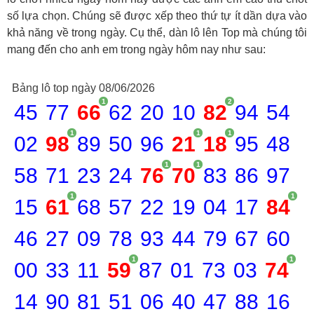
số lựa chọn. Chúng sẽ được xếp theo thứ tự ít dần dựa vào
khả năng về trong ngày. Cụ thể, dàn lô lên Top mà chúng tôi
mang đến cho anh em trong ngày hôm nay như sau:
Bảng lô top ngày 08/06/2026
1
2
45
77
66
62
20
10
82
94
54
1
1
1
02
98
89
50
96
21
18
95
48
1
1
58
71
23
24
76
70
83
86
97
1
1
15
61
68
57
22
19
04
17
84
46
27
09
78
93
44
79
67
60
1
1
00
33
11
59
87
01
73
03
74
14
90
81
51
06
40
47
88
16