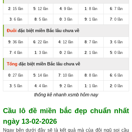
2
: 15 lần
5
: 12 lần
4
: 9 lần
1
: 8 lần
6
: 7 lần
3
: 6 lần
8
: 5 lần
0
: 3 lần
9
: 1 lần
7
: 0 lần
Đuôi
đặc biệt miền Bắc lâu chưa về
9
: 36 lần
6
: 22 lần
4
: 12 lần
8
: 7 lần
3
: 6 lần
7
: 4 lần
1
: 3 lần
0
: 2 lần
2
: 1 lần
5
: 0 lần
Tổng
đặc biệt miền Bắc lâu chưa về
0
: 27 lần
5
: 14 lần
7
: 10 lần
8
: 8 lần
6
: 6 lần
3
: 5 lần
4
: 4 lần
9
: 2 lần
1
: 1 lần
2
: 0 lần
thống kê nhanh xsmb hôm nay
Cầu lô đề miền bắc đẹp chuẩn nhất
ngày 13-02-2026
Ngay bên dưới đây sẽ là kết quả mà của đội ngũ soi cầu