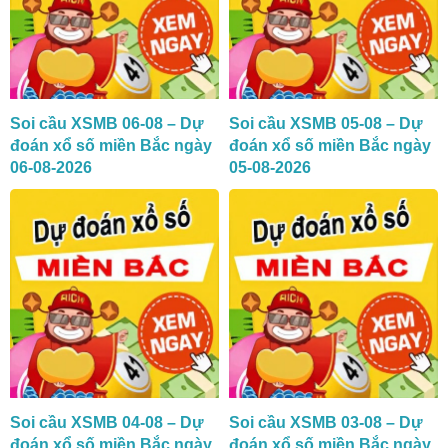
Soi cầu XSMB 06-08 – Dự
Soi cầu XSMB 05-08 – Dự
đoán xổ số miền Bắc ngày
đoán xổ số miền Bắc ngày
06-08-2026
05-08-2026
Soi cầu XSMB 04-08 – Dự
Soi cầu XSMB 03-08 – Dự
đoán xổ số miền Bắc ngày
đoán xổ số miền Bắc ngày