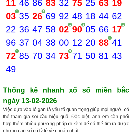
11
46
86
83
32
75
25
63
19
1
1
03
35
26
69
92
48
18
44
62
1
1
1
22
36
47
58
02
90
05
66
17
1
96
37
04
38
00
12
20
88
41
1
3
72
85
70
34
73
71
50
81
43
49
Thống kê nhanh xổ số miền bắc
ngày 13-02-2026
Việc dựa vào lô gan là yếu tố quan trọng giúp mọi người có
thể tham gia soi cầu hiệu quả. Đặc biệt, anh em cần phối
hợp thêm nhiều phương pháp đi kèm để có thể tìm ra được
những cặp số có tỷ lệ về chuẩn nhất.