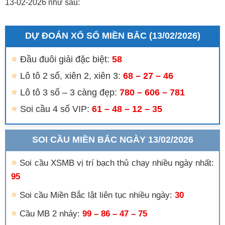
13-02-2026 như sau:
DỰ ĐOÁN XỔ SỐ MIỀN BẮC (13/02/2026)
Đầu đuôi giải đặc biệt:
58
Lô tô 2 số, xiên 2, xiên 3:
68 – 27 – 46
Lô tô 3 số – 3 càng đẹp:
780 – 606 – 781
Soi cầu 4 số VIP:
61 – 48 – 12 – 35
SOI CẦU MIỀN BẮC NGÀY 13/02/2026
Soi cầu XSMB vị trí bạch thủ chạy nhiều ngày nhất:
95
Soi cầu Miền Bắc lật liên tục nhiều ngày:
30
Cầu MB 2 nháy:
99 – 86 – 47 – 75