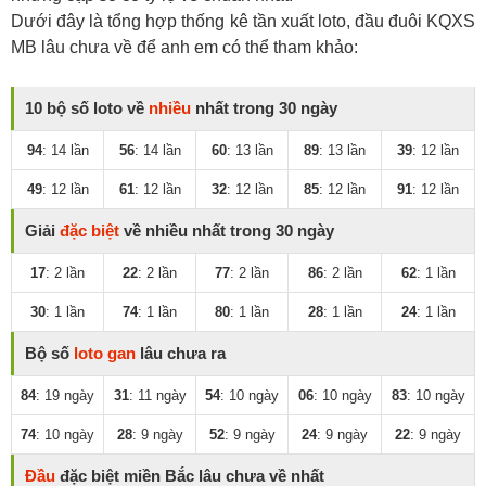
Dưới đây là tổng hợp thống kê tần xuất loto, đầu đuôi KQXS
MB lâu chưa về để anh em có thể tham khảo:
10 bộ số loto về
nhiều
nhất trong 30 ngày
94
: 14 lần
56
: 14 lần
60
: 13 lần
89
: 13 lần
39
: 12 lần
49
: 12 lần
61
: 12 lần
32
: 12 lần
85
: 12 lần
91
: 12 lần
Giải
đặc biệt
về nhiều nhất trong 30 ngày
17
: 2 lần
22
: 2 lần
77
: 2 lần
86
: 2 lần
62
: 1 lần
30
: 1 lần
74
: 1 lần
80
: 1 lần
28
: 1 lần
24
: 1 lần
Bộ số
loto gan
lâu chưa ra
84
: 19 ngày
31
: 11 ngày
54
: 10 ngày
06
: 10 ngày
83
: 10 ngày
74
: 10 ngày
28
: 9 ngày
52
: 9 ngày
24
: 9 ngày
22
: 9 ngày
Đầu
đặc biệt miền Bắc lâu chưa về nhất