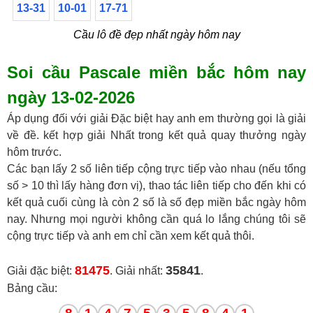
13-31
10-01
17-71
Cầu lô đề đẹp nhất ngày hôm nay
Soi cầu Pascale miền bắc hôm nay
ngày 13-02-2026
Áp dụng đối với giải Đặc biệt hay anh em thường gọi là giải
về đề. kết hợp giải Nhất trong kết quả quay thưởng ngày
hôm trước.
Các bạn lấy 2 số liên tiếp cộng trực tiếp vào nhau (nếu tổng
số > 10 thì lấy hàng đơn vị), thao tác liên tiếp cho đến khi có
kết quả cuối cùng là còn 2 số là số đẹp miền bắc ngày hôm
nay. Nhưng mọi người không cần quá lo lắng chúng tôi sẽ
cộng trực tiếp và anh em chỉ cần xem kết quả thôi.
81475
35841
Giải đặc biệt:
. Giải nhất:
.
Bảng cầu: