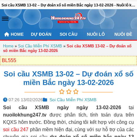
Soi cầu XSMB 13-02 – Dự đoán xổ số miền Bắc ngày 13-02-2026 - Nuôi lô khung 247 Tv - Soi cầu 247 rồng bạch kim chính xác 100
HOME
DỰ ĐOÁN
SOI CẦU
NUÔI LÔ
NUÔI ĐỀ
Home
»
Soi Cầu Miễn Phí XSMB
»
Soi cầu XSMB 13-02 – Dự đoán xổ
số miền Bắc ngày 13-02-2026
BL555
Soi cầu XSMB 13-02 – Dự đoán xổ số
miền Bắc ngày 13-02-2026
07:26 13/02/2026
Soi Cầu Miễn Phí XSMB
Soi cầu XSMB ngày ngày 13-02-2026
tại
nuoilokhung247.tv
được phân tích, tính toán dựa trên
KQXS hôm trước. Đồng thời, chúng tôi kết hợp với công cụ
soi cầu 247
phần mềm hiện đại, cùng với sự hỗ trợ của các
chuyên gia soi cầu
dự đoán xổ số miền bắc ngày 13