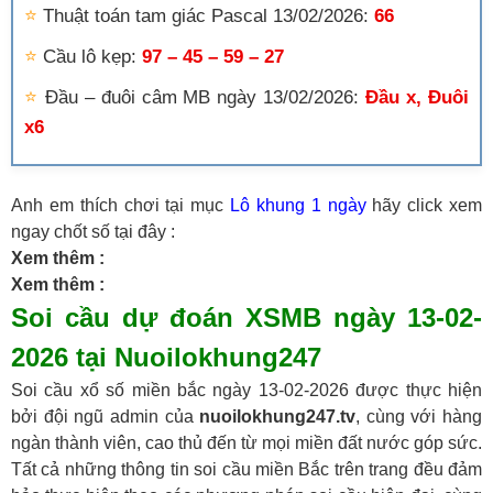
Thuật toán tam giác Pascal 13/02/2026:
66
Cầu lô kẹp:
97 – 45 – 59 – 27
Đầu – đuôi câm MB ngày 13/02/2026:
Đầu x, Đuôi
x6
Anh em thích chơi tại mục
Lô khung 1 ngày
hãy click xem
ngay chốt số tại đây :
Xem thêm :
Xem thêm :
Soi cầu dự đoán XSMB ngày 13-02-
2026 tại Nuoilokhung247
Soi cầu xổ số miền bắc ngày 13-02-2026 được thực hiện
bởi đội ngũ admin của
nuoilokhung247.tv
, cùng với hàng
ngàn thành viên, cao thủ đến từ mọi miền đất nước góp sức.
Tất cả những thông tin soi cầu miền Bắc trên trang đều đảm