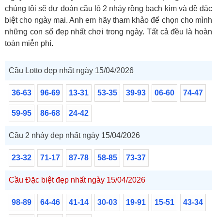
chúng tôi sẽ dự đoán cầu lô 2 nháy rồng bạch kim và đề đặc
biệt cho ngày mai. Anh em hãy tham khảo để chọn cho mình
những con số đẹp nhất chơi trong ngày. Tất cả đều là hoàn
toàn miễn phí.
Cầu Lotto đẹp nhất ngày 15/04/2026
36-63
96-69
13-31
53-35
39-93
06-60
74-47
59-95
86-68
24-42
Cầu 2 nháy đẹp nhất ngày 15/04/2026
23-32
71-17
87-78
58-85
73-37
Cầu Đặc biệt đẹp nhất ngày 15/04/2026
98-89
64-46
41-14
30-03
19-91
15-51
43-34