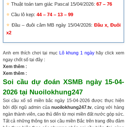
Thuật toán tam giác Pascal 15/04/2026:
67 – 76
Cầu lô kẹp:
44 – 74 – 13 – 99
Đầu – đuôi câm MB ngày 15/04/2026:
Đầu x, Đuôi
x2
Anh em thích chơi tại mục
Lô khung 1 ngày
hãy click xem
ngay chốt số tại đây :
Xem thêm :
Xem thêm :
Soi cầu dự đoán XSMB ngày 15-04-
2026 tại Nuoilokhung247
Soi cầu xổ số miền bắc ngày 15-04-2026 được thực hiện
bởi đội ngũ admin của
nuoilokhung247.tv
, cùng với hàng
ngàn thành viên, cao thủ đến từ mọi miền đất nước góp sức.
Tất cả những thông tin soi cầu miền Bắc trên trang đều đảm