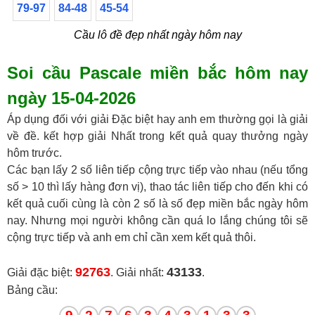
79-97
84-48
45-54
Cầu lô đề đẹp nhất ngày hôm nay
Soi cầu Pascale miền bắc hôm nay
ngày 15-04-2026
Áp dụng đối với giải Đặc biệt hay anh em thường gọi là giải
về đề. kết hợp giải Nhất trong kết quả quay thưởng ngày
hôm trước.
Các bạn lấy 2 số liên tiếp cộng trực tiếp vào nhau (nếu tổng
số > 10 thì lấy hàng đơn vị), thao tác liên tiếp cho đến khi có
kết quả cuối cùng là còn 2 số là số đẹp miền bắc ngày hôm
nay. Nhưng mọi người không cần quá lo lắng chúng tôi sẽ
cộng trực tiếp và anh em chỉ cần xem kết quả thôi.
92763
43133
Giải đặc biệt:
. Giải nhất:
.
Bảng cầu: