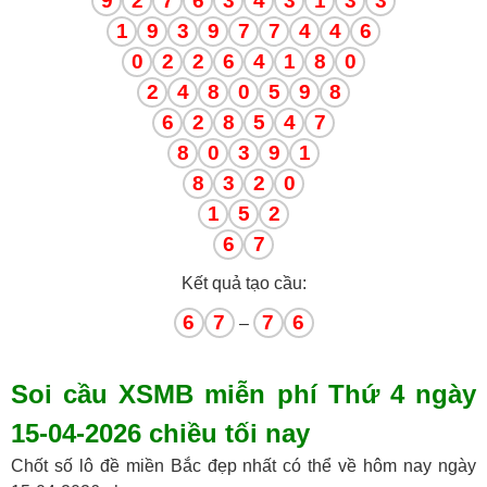
9
2
7
6
3
4
3
1
3
3
1
9
3
9
7
7
4
4
6
0
2
2
6
4
1
8
0
2
4
8
0
5
9
8
6
2
8
5
4
7
8
0
3
9
1
8
3
2
0
1
5
2
6
7
Kết quả tạo cầu:
6
7
7
6
–
Soi cầu XSMB miễn phí Thứ 4 ngày
15-04-2026
chiều tối nay
Chốt số lô đề miền Bắc đẹp nhất có thể về hôm nay ngày