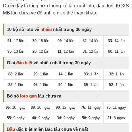
Dưới đây là tổng hợp thống kê tần xuất loto, đầu đuôi KQXS
MB lâu chưa về để anh em có thể tham khảo:
10 bộ số loto về
nhiều
nhất trong 30 ngày
91
: 17 lần
30
: 15 lần
09
: 14 lần
52
: 14 lần
33
: 14 lần
95
: 13 lần
20
: 12 lần
11
: 12 lần
31
: 12 lần
80
: 11 lần
Giải
đặc biệt
về nhiều nhất trong 30 ngày
88
: 2 lần
29
: 1 lần
14
: 1 lần
93
: 1 lần
32
: 1 lần
22
: 1 lần
46
: 1 lần
94
: 1 lần
69
: 1 lần
52
: 1 lần
Bộ số
loto gan
lâu chưa ra
96
: 18 ngày
88
: 16 ngày
90
: 12 ngày
76
: 11 ngày
75
: 11 ngày
55
: 9 ngày
40
: 9 ngày
34
: 9 ngày
58
: 9 ngày
21
: 8 ngày
Đầu
đặc biệt miền Bắc lâu chưa về nhất