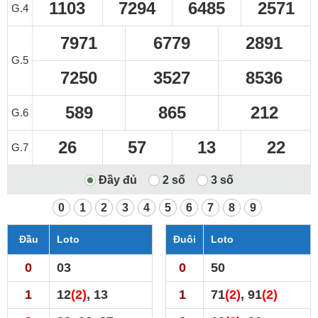
1103
7294
6485
2571
G.4
7971
6779
2891
G.5
7250
3527
8536
589
865
212
G.6
26
57
13
22
G.7
0
1
2
3
4
5
6
7
8
9
Đầu
Loto
Đuôi
Loto
0
03
0
50
1
12
(2)
, 13
1
71
(2)
, 91
(2)