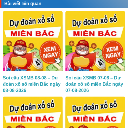
Bài viết liên quan
Soi cầu XSMB 08-08 – Dự
Soi cầu XSMB 07-08 – Dự
đoán xổ số miền Bắc ngày
đoán xổ số miền Bắc ngày
08-08-2026
07-08-2026