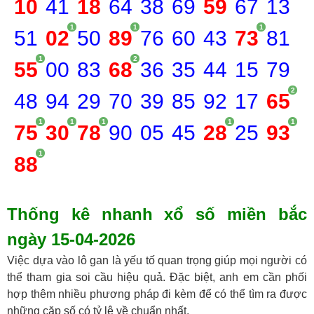
10
41
18
64
38
69
59
67
13
1
1
1
51
02
50
89
76
60
43
73
81
1
2
55
00
83
68
36
35
44
15
79
2
48
94
29
70
39
85
92
17
65
1
1
1
1
1
75
30
78
90
05
45
28
25
93
1
88
Thống kê nhanh xổ số miền bắc
ngày 15-04-2026
Việc dựa vào lô gan là yếu tố quan trọng giúp mọi người có
thể tham gia soi cầu hiệu quả. Đặc biệt, anh em cần phối
hợp thêm nhiều phương pháp đi kèm để có thể tìm ra được
những cặp số có tỷ lệ về chuẩn nhất.