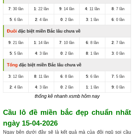
7
: 30 lần
1
: 22 lần
9
: 14 lần
4
: 11 lần
8
: 7 lần
5
: 6 lần
2
: 4 lần
0
: 2 lần
3
: 1 lần
6
: 0 lần
Đuôi
đặc biệt miền Bắc lâu chưa về
9
: 21 lần
1
: 14 lần
7
: 10 lần
6
: 8 lần
2
: 7 lần
5
: 5 lần
4
: 3 lần
0
: 2 lần
8
: 1 lần
3
: 0 lần
Tổng
đặc biệt miền Bắc lâu chưa về
3
: 12 lần
8
: 11 lần
6
: 8 lần
5
: 6 lần
7
: 5 lần
2
: 4 lần
4
: 3 lần
0
: 2 lần
1
: 1 lần
9
: 0 lần
thống kê nhanh xsmb hôm nay
Cầu lô đề miền bắc đẹp chuẩn nhất
ngày 15-04-2026
Ngay bên dưới đây sẽ là kết quả mà của đội ngũ soi cầu