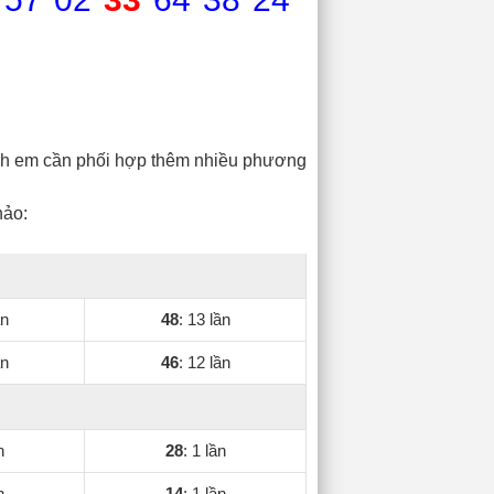
 anh em cần phối hợp thêm nhiều phương
hảo:
ần
48
: 13 lần
ần
46
: 12 lần
n
28
: 1 lần
n
14
: 1 lần