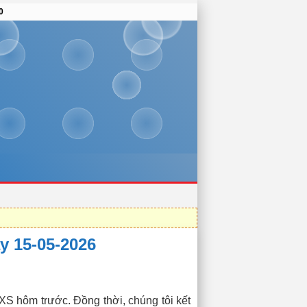
0
y 15-05-2026
XS hôm trước. Đồng thời, chúng tôi kết