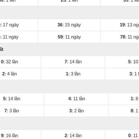
0
: 17 ngày
36
: 15 ngày
19
: 13 n
4
: 11 ngày
59
: 11 ngày
78
: 11 n
ất
0
: 32 lần
7
: 14 lần
5
: 10
2
: 4 lần
1
: 3 lần
3
: 1 
5
: 14 lần
4
: 11 lần
1
: 8
7
: 3 lần
3
: 2 lần
8
: 1
9
: 16 lần
2
: 14 lần
0
: 11