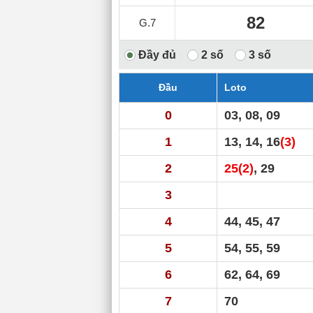
82
G.7
Đầu
Loto
0
03, 08, 09
1
13, 14, 16
(3)
2
25
(2)
, 29
3
4
44, 45, 47
5
54, 55, 59
6
62, 64, 69
7
70