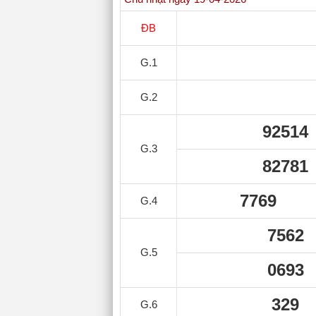
ĐB
G.1
G.2
92514
G.3
82781
7769
G.4
7562
G.5
0693
329
G.6