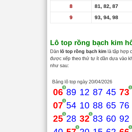
8
81, 82, 87
9
93, 94, 98
Lô top rồng bạch kim h
Dàn
lô top rồng bạch kim
là tập hợp 
được xếp theo thứ tự ít dần dựa vào k
như sau:
Bảng lô top ngày 20/04/2026
3
1
06
89
12
87
45
73
1
07
54
10
88
65
76
1
1
25
28
32
83
60
92
1
1
40
57
20
15
62
66