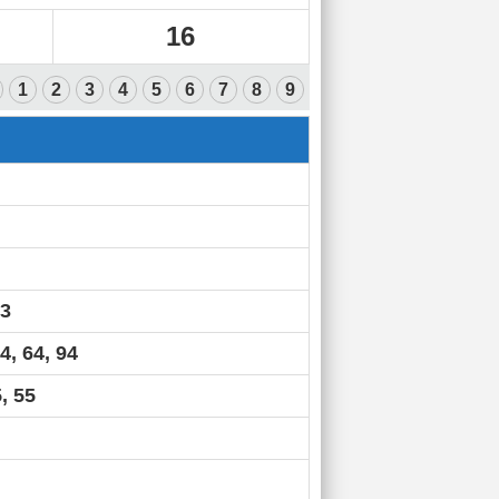
16
1
2
3
4
5
6
7
8
9
93
4, 64, 94
5, 55