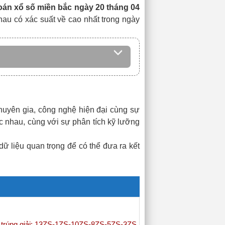
án xổ số miền bắc ngày 20 tháng 04
hau có xác suất về cao nhất trong ngày
huyên gia, công nghệ hiện đại cùng sự
c nhau, cùng với sự phân tích kỹ lưỡng
ữ liệu quan trọng để có thể đưa ra kết
trúng giải:
13ZS-1ZS-10ZS-8ZS-5ZS-3ZS