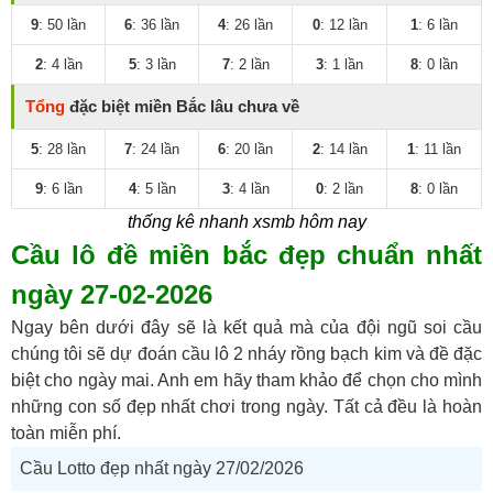
9
: 50 lần
6
: 36 lần
4
: 26 lần
0
: 12 lần
1
: 6 lần
2
: 4 lần
5
: 3 lần
7
: 2 lần
3
: 1 lần
8
: 0 lần
Tổng
đặc biệt miền Bắc lâu chưa về
5
: 28 lần
7
: 24 lần
6
: 20 lần
2
: 14 lần
1
: 11 lần
9
: 6 lần
4
: 5 lần
3
: 4 lần
0
: 2 lần
8
: 0 lần
thống kê nhanh xsmb hôm nay
Cầu lô đề miền bắc đẹp chuẩn nhất
ngày 27-02-2026
Ngay bên dưới đây sẽ là kết quả mà của đội ngũ soi cầu
chúng tôi sẽ dự đoán cầu lô 2 nháy rồng bạch kim và đề đặc
biệt cho ngày mai. Anh em hãy tham khảo để chọn cho mình
những con số đẹp nhất chơi trong ngày. Tất cả đều là hoàn
toàn miễn phí.
Cầu Lotto đẹp nhất ngày 27/02/2026