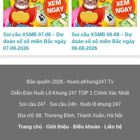
Soi cầu XSMB 07-08 – Dự
Soi cầu XSMB 06-08 – Dự
đoán xổ số miền Bắc ngày
đoán xổ số miền Bắc ngày
07-08-2026
06-08-2026
Bản quyền 2026 - NuoiLoKhung247.Tv
Diễn Đàn Nuôi Lô Khung 247 TOP 1 Chính Xác Nhất
Soi cầu 247
-
Soi cầu 24h
-
Nuôi lô khung 247
Địa chỉ: 68. Thượng Đình, Thanh Xuân, Hà Nội
Trang chủ
-
Giới thiệu
-
Điều khoản
-
Liên hệ
Nuoilokhung247
soi cầu 247 tv
rong bach kim 247 vip
Nuôi lô khung
Soi cầu mb minh ngọc
Soi cầu 247
Xosomienbac247