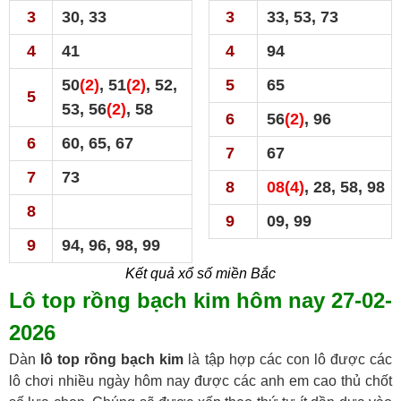
3
30, 33
3
33, 53, 73
4
41
4
94
50
(2)
, 51
(2)
, 52,
5
65
5
53, 56
(2)
, 58
6
56
(2)
, 96
6
60, 65, 67
7
67
7
73
8
08
(4)
, 28, 58, 98
8
9
09, 99
9
94, 96, 98, 99
Kết quả xổ số miền Bắc
Lô top rồng bạch kim hôm nay 27-02-
2026
Dàn
lô top rồng bạch kim
là tập hợp các con lô được các
lô chơi nhiều ngày hôm nay được các anh em cao thủ chốt