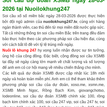
Soi cầu dự đoán XSMB ngày 28-03-
2026 tại Nuoilokhung247
Soi cầu xổ số miền bắc ngày 28-03-2026 được thực hiện
bởi đội ngũ admin của
nuoilokhung247.tv
, cùng với hàng
ngàn thành viên, cao thủ đến từ mọi miền đất nước góp sức.
Tất cả những thông tin soi cầu miền Bắc trên trang đều đảm
bảo thực hiện theo các phương pháp soi cầu hiện đại, cùng
với cách bắt lô đề với tỷ lệ trúng mỗi ngày.
Nuôi lô khung 247
hy vọng luôn nhận được sự tin tưởng,
ủng hộ của cộng đồng. Đặc biệt, cộng đồng soi cầu XSMB
tại đây sẽ ngày càng lớn mạnh về chất lượng và số lượng
để anh em có cơ hội mang về nhiều chiến thắng cho mình.
Các kết quả dự đoán XSMB được cập nhật lúc 18h mõi
ngày và hoàn toàn miễn phí. Anh em có thể tham khảo thêm
phương pháp soi cầu của dự đoán, xoso.me, xsmn.me,
XSMB Minh Ngọc, Rồng Bạch Kim, giovangchotso,
lodeonline, soi cầu dự đoán XSMB chính xác 100, rồng
bạch kim chính xác 100, soi cầu 247 vip, soi cầu 247 tv, soi