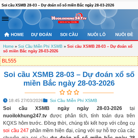
Soi cầu XSMB 28-03 – Dự đoán xổ số miền Bắc ngày 28-03-2026
HOME
DỰ ĐOÁN
SOI CẦU
NUÔI LÔ
NUÔI ĐỀ
Home
»
Soi Cầu Miễn Phí XSMB
»
Soi cầu XSMB 28-03 – Dự đoán xổ
số miền Bắc ngày 28-03-2026
BL555
Soi cầu XSMB 28-03 – Dự đoán xổ số
miền Bắc ngày 28-03-2026
18:45 27/03/2026
Soi Cầu Miễn Phí XSMB
Soi cầu XSMB ngày ngày 28-03-2026
tại
nuoilokhung247.tv
được phân tích, tính toán dựa trên
KQXS hôm trước. Đồng thời, chúng tôi kết hợp với công cụ
soi cầu 247
phần mềm hiện đại, cùng với sự hỗ trợ của các
chuyên gia soi cầu
dự đoán xổ số miền bắc ngày 28