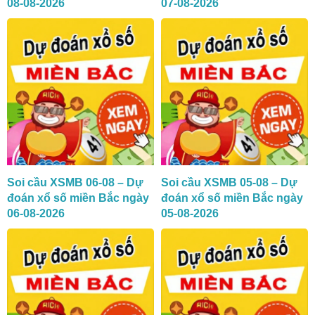
08-08-2026
07-08-2026
Soi cầu XSMB 06-08 – Dự
Soi cầu XSMB 05-08 – Dự
đoán xổ số miền Bắc ngày
đoán xổ số miền Bắc ngày
06-08-2026
05-08-2026