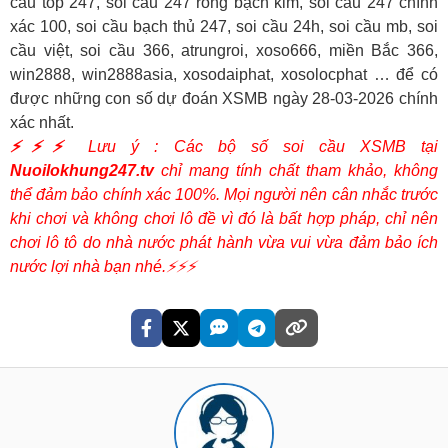
cầu top 247, soi cầu 247 rồng bạch kim, soi cầu 247 chính
xác 100, soi cầu bạch thủ 247, soi cầu 24h, soi cầu mb, soi
cầu việt, soi cầu 366, atrungroi, xoso666, miền Bắc 366,
win2888, win2888asia, xosodaiphat, xosolocphat … để có
được những con số dự đoán XSMB ngày 28-03-2026 chính
xác nhất.
⚡⚡⚡
Lưu ý :
Các bộ số soi cầu XSMB tại
Nuoilokhung247.tv
chỉ mang tính chất tham khảo, không
thể đảm bảo chính xác 100%. Mọi người nên cân nhắc trước
khi chơi và không chơi lô đề vì đó là bất hợp pháp, chỉ nên
chơi lô tô do nhà nước phát hành vừa vui vừa đảm bảo ích
nước lợi nhà bạn nhé.
⚡⚡⚡