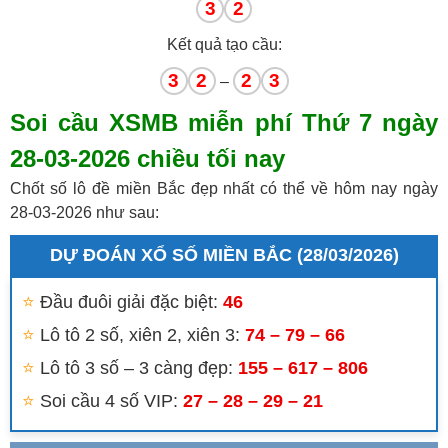
3
2
Kết quả tạo cầu:
3
2
2
3
–
Soi cầu XSMB miễn phí Thứ 7 ngày
28-03-2026
chiều tối nay
Chốt số lô đề miền Bắc đẹp nhất có thể về hôm nay ngày
28-03-2026 như sau:
DỰ ĐOÁN XỔ SỐ MIỀN BẮC (28/03/2026)
Đầu đuôi giải đặc biệt:
46
Lô tô 2 số, xiên 2, xiên 3:
74 – 79 – 66
Lô tô 3 số – 3 càng đẹp:
155 – 617 – 806
Soi cầu 4 số VIP:
27 – 28 – 29 – 21