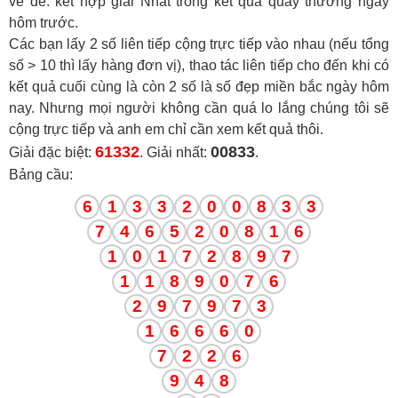
về đề. kết hợp giải Nhất trong kết quả quay thưởng ngày
hôm trước.
Các bạn lấy 2 số liên tiếp cộng trực tiếp vào nhau (nếu tổng
số > 10 thì lấy hàng đơn vị), thao tác liên tiếp cho đến khi có
kết quả cuối cùng là còn 2 số là số đẹp miền bắc ngày hôm
nay. Nhưng mọi người không cần quá lo lắng chúng tôi sẽ
cộng trực tiếp và anh em chỉ cần xem kết quả thôi.
61332
00833
Giải đặc biệt:
. Giải nhất:
.
Bảng cầu:
6
1
3
3
2
0
0
8
3
3
7
4
6
5
2
0
8
1
6
1
0
1
7
2
8
9
7
1
1
8
9
0
7
6
2
9
7
9
7
3
1
6
6
6
0
7
2
2
6
9
4
8