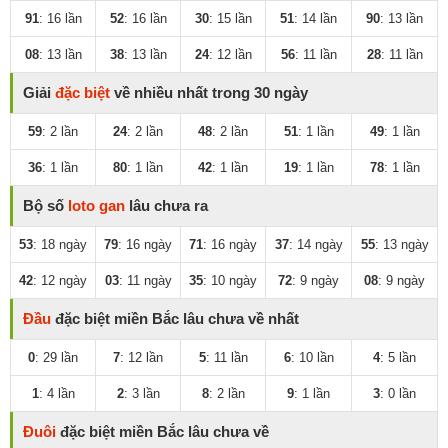
91
: 16 lần
52
: 16 lần
30
: 15 lần
51
: 14 lần
90
: 13 lần
08
: 13 lần
38
: 13 lần
24
: 12 lần
56
: 11 lần
28
: 11 lần
Giải
đặc biệt
về nhiều nhất trong 30 ngày
59
: 2 lần
24
: 2 lần
48
: 2 lần
51
: 1 lần
49
: 1 lần
36
: 1 lần
80
: 1 lần
42
: 1 lần
19
: 1 lần
78
: 1 lần
Bộ số
loto gan
lâu chưa ra
53
: 18 ngày
79
: 16 ngày
71
: 16 ngày
37
: 14 ngày
55
: 13 ngày
42
: 12 ngày
03
: 11 ngày
35
: 10 ngày
72
: 9 ngày
08
: 9 ngày
Đầu
đặc biệt miền Bắc lâu chưa về nhất
0
: 29 lần
7
: 12 lần
5
: 11 lần
6
: 10 lần
4
: 5 lần
1
: 4 lần
2
: 3 lần
8
: 2 lần
9
: 1 lần
3
: 0 lần
Đuôi
đặc biệt miền Bắc lâu chưa về