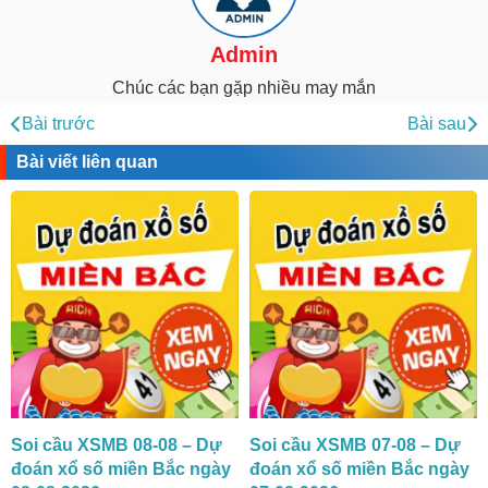
Admin
Chúc các bạn gặp nhiều may mắn
Bài trước
Bài sau
Bài viết liên quan
Soi cầu XSMB 08-08 – Dự
Soi cầu XSMB 07-08 – Dự
đoán xổ số miền Bắc ngày
đoán xổ số miền Bắc ngày