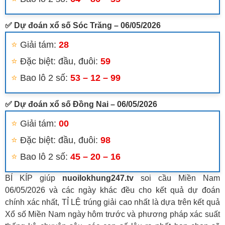
✅ Dự đoán xổ số Sóc Trăng – 06/05/2026
Giải tám:
28
Đặc biệt: đầu, đuôi:
59
Bao lô 2 số:
53 – 12 – 99
✅ Dự đoán xổ số Đồng Nai – 06/05/2026
Giải tám:
00
Đặc biệt: đầu, đuôi:
98
Bao lô 2 số:
45 – 20 – 16
BÍ KÍP giúp
nuoilokhung247.tv
soi cầu Miền Nam
06/05/2026 và các ngày khác đều cho kết quả dự đoán
chính xác nhất, TỈ LỆ trúng giải cao nhất là dựa trên kết quả
Xổ số Miền Nam ngày hôm trước và phương pháp xác suất