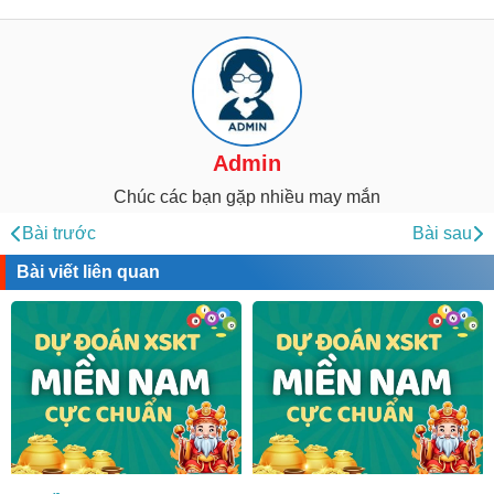
Admin
Chúc các bạn gặp nhiều may mắn
Bài trước
Bài sau
Bài viết liên quan