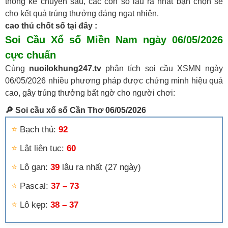
thống kê chuyên sâu, các con số lâu ra nhất bạn chọn sẽ
cho kết quả trúng thưởng đáng ngạt nhiên.
cao thủ chốt số tại đây :
Soi Cầu Xổ số Miền Nam ngày 06/05/2026
cực chuẩn
Cùng
nuoilokhung247.tv
phân tích soi cầu XSMN ngày
06/05/2026
nhiều phương pháp được chứng minh hiệu quả
cao, gây trúng thưởng bất ngờ cho người chơi:
🔎 Soi cầu xổ số Cần Thơ 06/05/2026
Bạch thủ:
92
Lật liên tục:
60
Lô gan:
39
lâu ra nhất (27 ngày)
Pascal:
37 – 73
Lô kẹp:
38 – 37