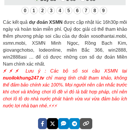
0
1
2
3
4
5
6
7
8
9
Các kết quả
dự đoán XSMN
được cập nhật lúc 16h30p mõi
ngày và hoàn toàn miễn phí. Quý đọc giải có thể tham khảo
thêm phương pháp soi cầu của dự đoán xosothantai.mobi,
xsmn.mobi, XSMN Minh Ngọc, Rồng Bạch Kim,
giovangchotso, lodeonline, miền Bắc 366, win2888,
win2888asi … để có được những con số dự đoán Miền
Nam chính xác nhất.
⚡⚡⚡
Lưu ý :
Các bộ số soi cầu XSMN tại
nuoilokhung247.tv
chỉ mang tính chất tham khảo, không
thể đảm bảo chính xác 100%. Mọi người nên cân nhắc trước
khi chơi và không chơi lô đề vì đó là bất hợp pháp, chỉ nên
chơi lô tô do nhà nước phát hành vừa vui vừa đảm bảo ích
nước lợi nhà bạn nhé.⚡⚡⚡