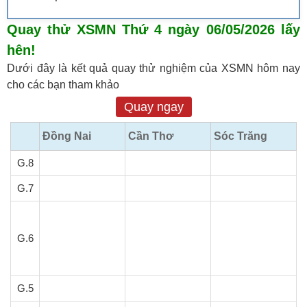
Quay thử XSMN Thứ 4 ngày 06/05/2026 lấy
hên!
Dưới đây là kết quả quay thử nghiệm của XSMN hôm nay
cho các bạn tham khảo
Quay ngay
Đồng Nai
Cần Thơ
Sóc Trăng
G.8
G.7
G.6
G.5