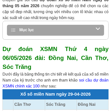
tháng 05 năm 2026
chuyên nghiệp để có thể chọn ra các
cặp số đẹp nhất, tương ứng với nhiều con lô khác nhau có
xác suất về cao nhất trong ngày hôm nay.
Mục lục
Dự đoán XSMN Thứ 4 ngày
06/05/2026 đài: Đồng Nai, Cần Thơ,
Sóc Trăng
Dưới đây là bảng thông tin chi tiết về kết quả của xổ số miền
Nam của kỳ trước cho anh em tham khảo
soi cầu dự đoán
XSMN chính xác 100
như sau:
Xổ số miền Nam ngày 29-04-2026
Cần Thơ
Sóc Trăng
Đồng Nai