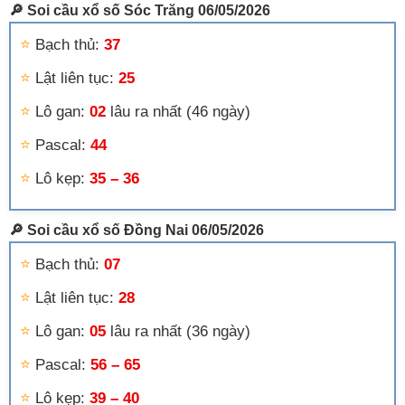
🔎 Soi cầu xổ số Sóc Trăng 06/05/2026
Bạch thủ:
37
Lật liên tục:
25
Lô gan:
02
lâu ra nhất (46 ngày)
Pascal:
44
Lô kẹp:
35 – 36
🔎 Soi cầu xổ số Đồng Nai 06/05/2026
Bạch thủ:
07
Lật liên tục:
28
Lô gan:
05
lâu ra nhất (36 ngày)
Pascal:
56 – 65
Lô kẹp:
39 – 40