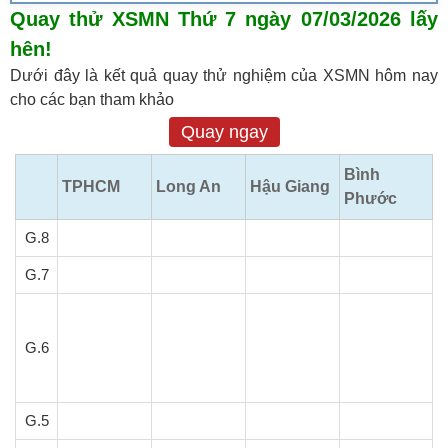
Quay thử XSMN Thứ 7 ngày 07/03/2026 lấy
hên!
Dưới đây là kết quả quay thử nghiệm của XSMN hôm nay
cho các bạn tham khảo
Quay ngay
Bình
TPHCM
Long An
Hậu Giang
Phước
G.8
G.7
G.6
G.5