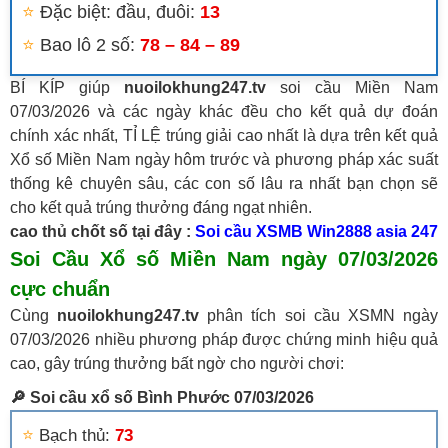
Đặc biệt: đầu, đuôi:
13
Bao lô 2 số:
78 – 84 – 89
BÍ KÍP giúp
nuoilokhung247.tv
soi cầu Miền Nam
07/03/2026 và các ngày khác đều cho kết quả dự đoán
chính xác nhất, TỈ LỆ trúng giải cao nhất là dựa trên kết quả
Xổ số Miền Nam ngày hôm trước và phương pháp xác suất
thống kê chuyên sâu, các con số lâu ra nhất bạn chọn sẽ
cho kết quả trúng thưởng đáng ngạt nhiên.
cao thủ chốt số tại đây :
Soi cầu XSMB Win2888 asia 247
Soi Cầu Xổ số Miền Nam ngày 07/03/2026
cực chuẩn
Cùng
nuoilokhung247.tv
phân tích soi cầu XSMN ngày
07/03/2026
nhiều phương pháp được chứng minh hiệu quả
cao, gây trúng thưởng bất ngờ cho người chơi:
🔎 Soi cầu xổ số Bình Phước 07/03/2026
Bạch thủ:
73