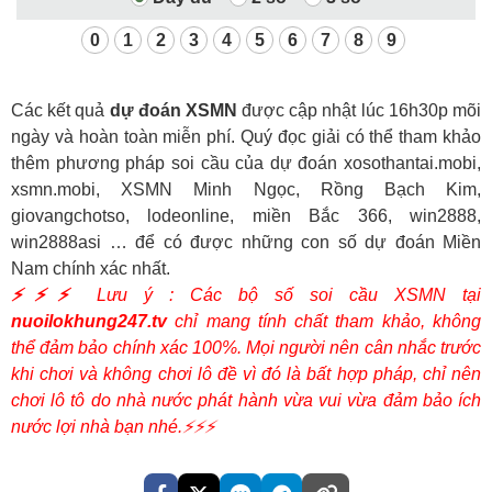
0
1
2
3
4
5
6
7
8
9
Các kết quả
dự đoán XSMN
được cập nhật lúc 16h30p mõi
ngày và hoàn toàn miễn phí. Quý đọc giải có thể tham khảo
thêm phương pháp soi cầu của dự đoán xosothantai.mobi,
xsmn.mobi, XSMN Minh Ngọc, Rồng Bạch Kim,
giovangchotso, lodeonline, miền Bắc 366, win2888,
win2888asi … để có được những con số dự đoán Miền
Nam chính xác nhất.
⚡⚡⚡
Lưu ý :
Các bộ số soi cầu XSMN tại
nuoilokhung247.tv
chỉ mang tính chất tham khảo, không
thể đảm bảo chính xác 100%. Mọi người nên cân nhắc trước
khi chơi và không chơi lô đề vì đó là bất hợp pháp, chỉ nên
chơi lô tô do nhà nước phát hành vừa vui vừa đảm bảo ích
nước lợi nhà bạn nhé.⚡⚡⚡