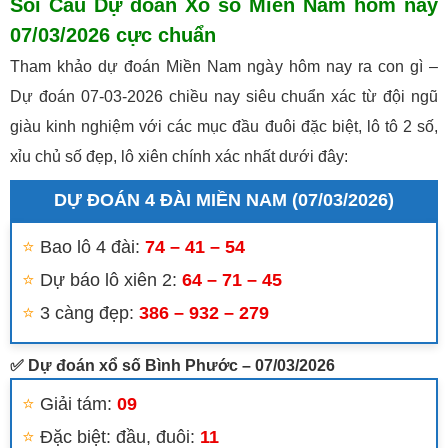
Soi Cầu Dự đoán Xổ số Miền Nam hôm nay
07/03/2026
cực chuẩn
Tham khảo dự đoán Miền Nam ngày hôm nay ra con gì –
Dự đoán
07-03-2026
chiều nay siêu chuẩn xác từ đội ngũ
giàu kinh nghiệm với các mục đầu đuôi đặc biệt, lô tô 2 số,
xỉu chủ số đẹp, lô xiên chính xác nhất dưới đây:
DỰ ĐOÁN 4 ĐÀI MIỀN NAM (07/03/2026)
Bao lô 4 đài:
74 – 41 – 54
Dự báo lô xiên 2:
64 – 71 – 45
3 càng đẹp:
386 – 932 – 279
✅ Dự đoán xổ số Bình Phước – 07/03/2026
Giải tám:
09
Đặc biệt: đầu, đuôi:
11