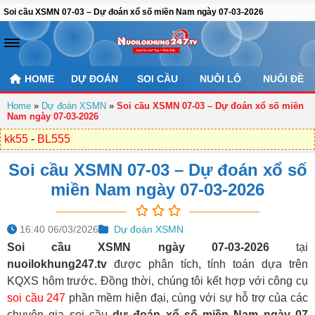
Soi cầu XSMN 07-03 – Dự đoán xổ số miền Nam ngày 07-03-2026
HOME
DỰ ĐOÁN
SOI CẦU
NUÔI LÔ
NUÔI ĐỀ
Home
»
Dự đoán XSMN
»
Soi cầu XSMN 07-03 – Dự đoán xổ số miền
Nam ngày 07-03-2026
kk55
-
BL555
Soi cầu XSMN 07-03 – Dự đoán xổ số
miền Nam ngày 07-03-2026
16:40 06/03/2026
Dự đoán XSMN
Soi cầu XSMN ngày 07-03-2026
tại
nuoilokhung247.tv
được phân tích, tính toán dựa trên
KQXS hôm trước. Đồng thời, chúng tôi kết hợp với công cụ
soi cầu 247
phần mềm hiện đại, cùng với sự hỗ trợ của các
chuyên gia soi cầu
dự đoán xổ số miền Nam ngày 07